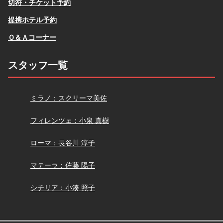
切符・チケット予約
提携ホテル予約
Ｑ＆Ａコーナー
スタッフ一覧
スクリーマ
ミラノ：スクリーマ美佐
小泉
フィレンツェ：小泉 真樹
長谷川
ローマ：長谷川 淳子
佐藤
マテーラ：佐藤 陽子
小湊
シチリア：小湊 照子