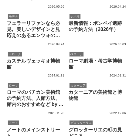
2026.05.26
2026.04.24
モデナ
ナポリ
フェラーリファンなら必
最新情報：ポンペイ遺跡
見。美しいデザインと見
の予約方法（2026年）
応えのあるエンツォの生
家博物館
2026.04.24
2026.03.03
ベローナ
ベローナ
カステルヴェッキオ博物
ローマ劇場・考古学博物
館
館
2024.01.31
2024.01.31
ローマ
カターニア
ローマのバチカン美術館
カターニアの美術館と博
の予約方法、入館方法、
物館
館内のおすすめなど by 現
地在住者
2023.11.28
2022.12.06
ノート
グロッターリエ
ノートのメインストリー
グロッターリエの町の見
ト
どころ