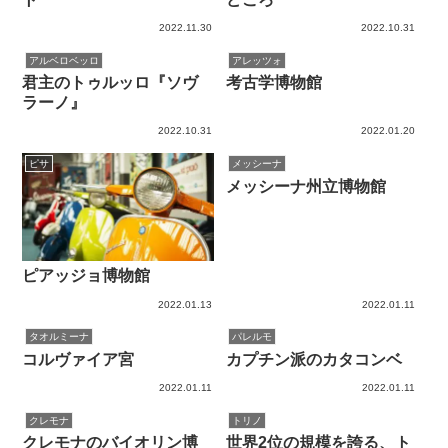
2022.11.30
2022.10.31
アルベロベッロ
アレッツォ
君主のトゥルッロ『ソヴ
考古学博物館
ラーノ』
2022.10.31
2022.01.20
ピサ
メッシーナ
メッシーナ州立博物館
ピアッジョ博物館
2022.01.13
2022.01.11
タオルミーナ
パレルモ
コルヴァイア宮
カプチン派のカタコンベ
2022.01.11
2022.01.11
クレモナ
トリノ
クレモナのバイオリン博
世界2位の規模を誇る、ト