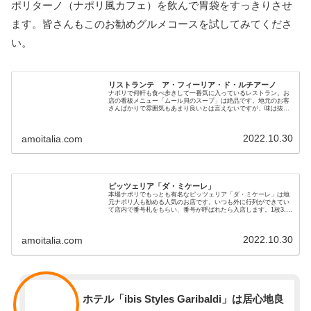
ポリターノ（ナポリ風カフェ）を飲んで胃袋をすっきりさせ
ます。皆さんもこのお勧めグルメコースを試してみてくださ
い。
リストランテ ア・フィーリア・ド・ルチアーノ
ナポリで何軒も食べ歩きして一番気に入っているレストラン。お
店の看板メニュー「ムール貝のスープ」は絶品です。地元のお客
さんばかりで雰囲気もあまり良いとは言えないですが、味は抜群
で料金も笑っちゃうほど安いです。ナポリに行ったら僕は必ずこ
のお店に立ち寄っています。物怖じしない人、食べることが大好
きな人には強くお勧めします。
2022.10.30
amoitalia.com
ピッツェリア「ダ・ミケーレ」
本場ナポリでもっとも有名なピッツェリア「ダ・ミケーレ」は地
元ナポリ人も勧める人気のお店です。いつも外に行列ができてい
て店内で番号札をもらい、番号が呼ばれたら入店します。1枚3.5
ユーロと手頃な料金で世界最高の味が楽しめます。混雑していま
すが回転も早いのでちょっと時間をずらせば問題なく食べられま
す。
2022.10.30
amoitalia.com
スタッフ
ホテル「ibis Styles Garibaldi」は居心地良