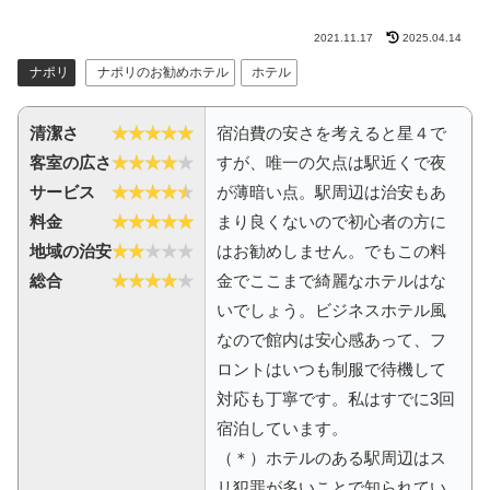
2021.11.17
2025.04.14
ナポリ
ナポリのお勧めホテル
ホテル
清潔さ
宿泊費の安さを考えると星４で
客室の広さ
すが、唯一の欠点は駅近くで夜
サービス
が薄暗い点。駅周辺は治安もあ
料金
まり良くないので初心者の方に
地域の治安
はお勧めしません。でもこの料
総合
金でここまで綺麗なホテルはな
いでしょう。ビジネスホテル風
なので館内は安心感あって、フ
ロントはいつも制服で待機して
対応も丁寧です。私はすでに3回
宿泊しています。
（＊）ホテルのある駅周辺はス
リ犯罪が多いことで知られてい