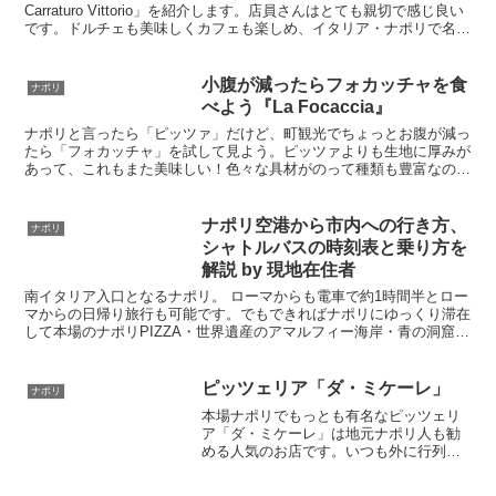
Carraturo Vittorio」を紹介します。店員さんはとても親切で感じ良い
です。ドルチェも美味しくカフェも楽しめ、イタリア・ナポリで名物
ドルチェを食べるならこのパスティチェリアがお勧めです
小腹が減ったらフォカッチャを食
ナポリ
べよう『La Focaccia』
ナポリと言ったら「ピッツァ」だけど、町観光でちょっとお腹が減っ
たら「フォカッチャ」を試して見よう。ピッツァよりも生地に厚みが
あって、これもまた美味しい！色々な具材がのって種類も豊富なので
好みの味を探すのも楽しいですよ
ナポリ空港から市内への行き方、
ナポリ
シャトルバスの時刻表と乗り方を
解説 by 現地在住者
南イタリア入口となるナポリ。 ローマからも電車で約1時間半とロー
マからの日帰り旅行も可能です。でもできればナポリにゆっくり滞在
して本場のナポリPIZZA・世界遺産のアマルフィー海岸・青の洞窟で
有名なカプリ島などなど、おすすめスポットがいっぱいです
ピッツェリア「ダ・ミケーレ」
ナポリ
本場ナポリでもっとも有名なピッツェリ
ア「ダ・ミケーレ」は地元ナポリ人も勧
める人気のお店です。いつも外に行列が
できていて店内で番号札をもらい、番号
が呼ばれたら入店します。1枚3.5ユーロ