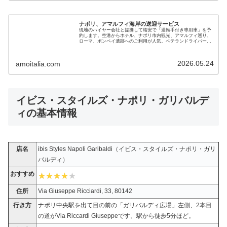
ナポリ、アマルフィ海岸の送迎サービス
現地のハイヤー会社と提携して格安で「運転手付き専用車」を予
約します。空港からホテル、ナポリ市内観光、アマルフィ巡り、
ローマ、ポンペイ遺跡へのご利用が人気。ベテランドライバーで
安心です。新婚旅行、初めてのイタリア、家族やご年配の旅行に
も最適です
2026.05.24
amoitalia.com
イビス・スタイルズ・ナポリ・ガリバルデ
ィの基本情報
店名
ibis Styles Napoli Garibaldi（イビス・スタイルズ・ナポリ・ガリ
バルディ）
おすすめ
住所
Via Giuseppe Ricciardi, 33, 80142
行き方
ナポリ中央駅を出て目の前の「ガリバルディ広場」左側、2本目
の道がVia Riccardi Giuseppeです。駅から徒歩5分ほど。