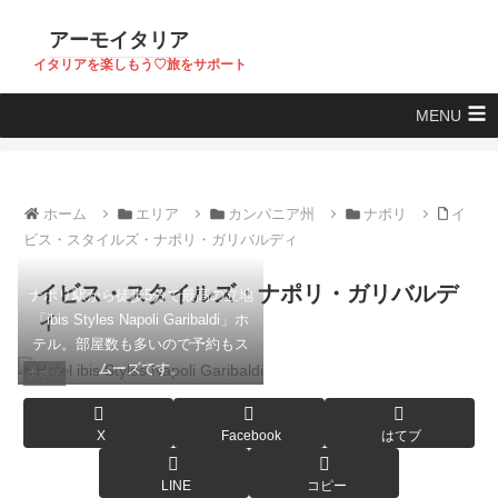
アーモイタリア
イタリアを楽しもう♡旅をサポート
MENU
ホーム
エリア
カンパニア州
ナポリ
イ
ビス・スタイルズ・ナポリ・ガリバルディ
イビス・スタイルズ・ナポリ・ガリバルデ
ナポリ駅から徒歩5分で最高の立地
ィ
「ibis Styles Napoli Garibaldi」ホ
テル。部屋数も多いので予約もス
ムーズです。
ナポリ
X
Facebook
はてブ
LINE
コピー