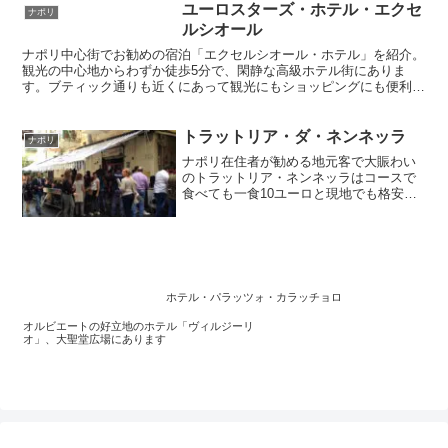
と手頃な料金で世界最高の味が楽しめま
ユーロスターズ・ホテル・エクセ
ナポリ
す。混雑していますが回転も早いのでち
ルシオール
ょっと時間をずらせば問題なく食べられ
ナポリ中心街でお勧めの宿泊「エクセルシオール・ホテル」を紹介。
ます。
観光の中心地からわずか徒歩5分で、閑静な高級ホテル街にありま
す。ブティック通りも近くにあって観光にもショッピングにも便利、
ナポリで最も有名なホテルの1つです。治安も良くホテルのサービス
は申し分なし。屋上テラスにはナポリを一望できる絶景レストランも
あって日本人にも大満足なホテルです。
トラットリア・ダ・ネンネッラ
ナポリ
ナポリ在住者が勧める地元客で大賑わい
のトラットリア・ネンネッラはコースで
食べても一食10ユーロと現地でも格安の
レストランで、毎食昼時になるとナポリ
っ子で満席になる人気店。ちょっと危険
なスペイン地区にあるのでランチタイム
に行くと良いでしょう。スリやひったく
りに気をつけて美味しいナポリ家庭料理
を楽しんでください。
ホテル・パラッツォ・カラッチョロ
オルビエートの好立地のホテル「ヴィルジーリ
オ」、大聖堂広場にあります