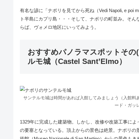
有名な諺に「ナポリを見てから死ね（Vedi Napoli, e 
ト半島にカプリ島・・・そして、ナポリの町並み。そん
らば、ヴォメロ地区にいってみよう。
おすすめパノラマスポットその(
ルモ城（Castel Sant’Elmo）
サンテルモ城は時間があれば入館してみましょう（入館料
ード・ガッ
1329年に完成した建築物。しかし、改修や改築工事に
の要塞となっている。頂上からの景色は絶景。ナポリの景
術館（Museo Nazionale di San Martino