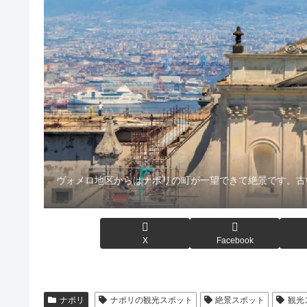
ヴォメロ地区からはナポリの町が一望できて絶景です。古
X
Facebook
ナポリ
ナポリの観光スポット
絶景スポット
観光