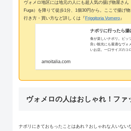
ヴォメロ地区には地元の人にも超人気の揚げ物屋さん「Frigg
Fuga）を降りて徒歩1分、1個30円から。ここで揚
行き方・買い方など詳しくは『
Friggitoria Vomero
』
ナポリに行ったら揚げ物を
食が楽しいナポリ。ピッ
良い観光にも最適なヴォメ
いお店。一口サイズのコ
ニなど、ナポリ旅行では
amoitalia.com
ヴォメロの人はおしゃれ！ファ
ナポリにきておもったことはあれ？おしゃれな人いない