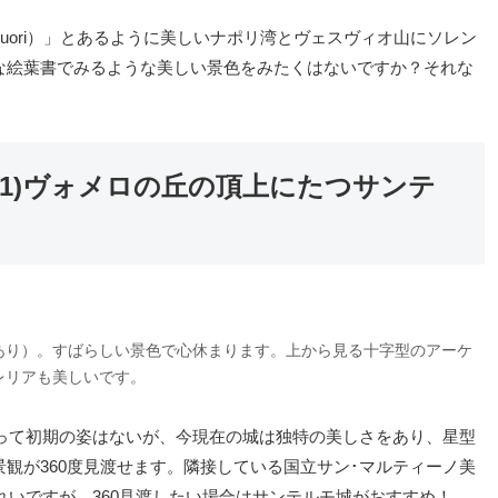
poi muori）」とあるように美しいナポリ湾とヴェスヴィオ山にソレン
な絵葉書でみるような美しい景色をみたくはないですか？それな
1)ヴォメロの丘の頂上にたつサンテ
あり）。すばらしい景色で心休まります。上から見る十字型のアーケ
レリアも美しいです。
よって初期の姿はないが、今現在の城は独特の美しさをあり、星型
観が360度見渡せます。隣接している国立サン･マルティーノ美
）からの景色もきれいですが、360見渡したい場合はサンテルモ城がおすすめ！