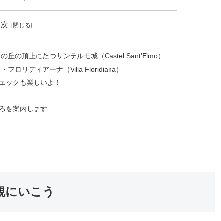
目次
の頂上にたつサンテルモ城（Castel Sant’Elmo）
リディアーナ（Villa Floridiana）
ェックも楽しいよ！
ろを案内します
観にいこう