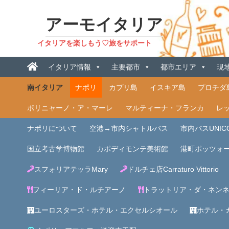
アーモイタリア
イタリアを楽しもう♡旅をサポート
イタリア情報
主要都市
都市エリア
現
南イタリア
ナポリ
カプリ島
イスキア島
プロチダ
ポリニャーノ・ア・マーレ
マルティーナ・フランカ
レ
ナポリについて
空港→市内シャトルバス
市内バスUNICO
国立考古学博物館
カポディモンテ美術館
港町ポッツォ
スフォリアテッラMary
ドルチェ店Carraturo Vittorio
フィーリア・ド・ルチアーノ
トラットリア・ダ・ネン
ユーロスターズ・ホテル・エクセルシオール
ホテル・