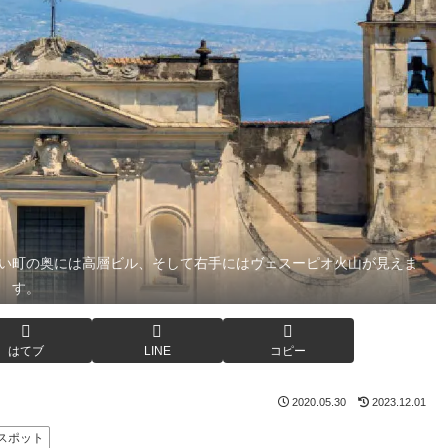
い町の奥には高層ビル、そして右手にはヴェスーピオ火山が見えま
す。
はてブ
LINE
コピー
2020.05.30
2023.12.01
スポット