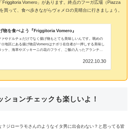
itoria Vomero」があります。終点のフーガ広場（Piazza
げ物を買って、食べ歩きながらヴォメロの見晴台に行きましょう。
食べよう『Friggitoria Vomero』
ツァやドルチェだけでなく揚げ物もとても美味しいんです。眺めの
ロ地区にある揚げ物店Vomeroはナポリ在住者が一押しする美味し
ロッケ、海草やズッキーニの花のフライ、ご飯の入ったアランチー
グルメを堪能しよう
2022.10.30
ッションチェックも楽しいよ！
な？ジローラモさんのようなイタ男に出会わない？と思ってる皆