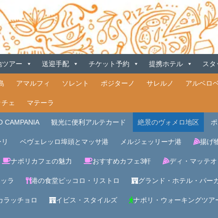
地ツアー
送迎手配
チケット予約
提携ホテル
スタ
島
アマルフィ
ソレント
ポジターノ
サレルノ
アルベロ
ッチェ
マテーラ
 CAMPANIA
観光に便利アルテカード
絶景のヴォメロ地区
ポ
ーリ
ベヴェレッロ埠頭とマッサ港
メルジェッリーナ港
揚げ
ナポリカフェの魅力
おすすめカフェ3軒
ディ・マッテオ
ネッラ
港の食堂ピッコロ・リストロ
グランド・ホテル・パー
カラッチョロ
イビス・スタイルズ
ナポリ・ウォーキングツア