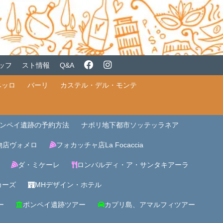
ッフ
スト情報
Q&A
ベッロ
バーリ
カステル・デル・モンテ
ンペイ遺跡の予約方法
ナポリ地下都市ソッテッラネア
物店ヴォメロ
フォカッチャ店La Focaccia
ダ・ミケーレ
ロンバルディ・ア・サンタキアーラ
カーズ
MHデザイン・ホテル
ー
ポンペイ遺跡ツアー
カプリ島、アマルフィツアー