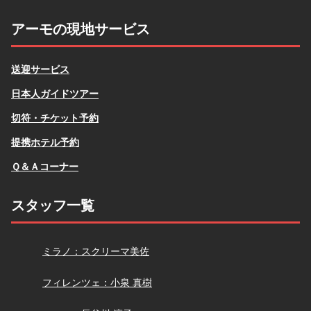
アーモの現地サービス
送迎サービス
日本人ガイドツアー
切符・チケット予約
提携ホテル予約
Ｑ＆Ａコーナー
スタッフ一覧
スクリーマ
ミラノ：スクリーマ美佐
小泉
フィレンツェ：小泉 真樹