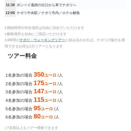
11:30
ポンペイ遺跡の出口から車でナポリへ
12:00
ナポリ中央駅／ナポリ市内／ホテル解散
開始時間や待合場所は自由に決めていただけます
解散場所も自由にご指定いただけます
4時間の
ナポリ・ウォーキングツアー
と組み合わせれば、ナポリの魅力を満
喫できるお得な1日ツアーとなります
ツアー料金
350
1名参加の場合
ユーロ
/人
175
2名参加の場合
ユーロ
/人
147
3名参加の場合
ユーロ
/人
115
4名参加の場合
ユーロ
/人
95
5名参加の場合
ユーロ
/人
80
6名参加の場合
ユーロ
/人
7名様以上もツアー開催できます