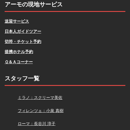
アーモの現地サービス
送迎サービス
日本人ガイドツアー
切符・チケット予約
提携ホテル予約
Ｑ＆Ａコーナー
スタッフ一覧
スクリーマ
ミラノ：スクリーマ美佐
小泉
フィレンツェ：小泉 真樹
長谷川
ローマ：長谷川 淳子