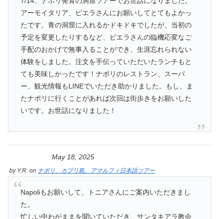
7/14、ナポリ発青の洞窟ツアーでお世話になりました。
アーモイタリア、ピエラさんにお願いしてとてもよかっ
たです。青の洞窟に入れるかドキドキでしたが、当初の
予定を変更したりするなど、ピエラさんの臨機応変なご
手配のおかげで無事入ることができ、生涯忘れられない
体験をしました。注文を手伝っていただいたランチもと
ても美味しかったです！ナポリのレストラン、スーパ
ー、観光情報もLINEでいただき助かりました。もし、ま
たナポリに行くことがあれば次回は街歩きをお願いした
いです。お世話になりました！
May 18, 2025
by
Y.R.
on
ナポリ、カプリ島、アマルフィ日本語ツアー
Napoliもお願いして、トニアさんにご案内いただきまし
た。
忙しい中わがままを聞いていただき、サンタキアラ教会