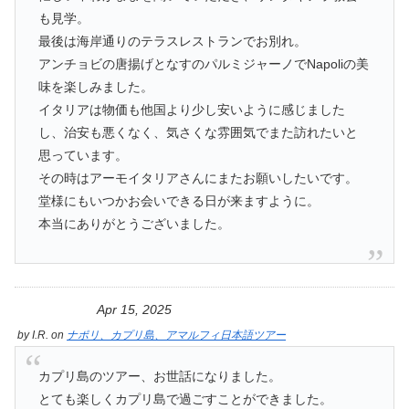
も見学。
最後は海岸通りのテラスレストランでお別れ。
アンチョビの唐揚げとなすのパルミジャーノでNapoliの美
味を楽しみました。
イタリアは物価も他国より少し安いように感じました
し、治安も悪くなく、気さくな雰囲気でまた訪れたいと
思っています。
その時はアーモイタリアさんにまたお願いしたいです。
堂様にもいつかお会いできる日が来ますように。
本当にありがとうございました。
Apr 15, 2025
by
I.R.
on
ナポリ、カプリ島、アマルフィ日本語ツアー
カプリ島のツアー、お世話になりました。
とても楽しくカプリ島で過ごすことができました。