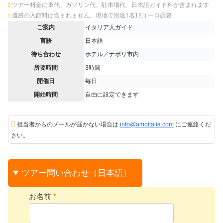
ツアー料金に車代、ガソリン代、駐車場代、日本語ガイド料が含まれます
遺跡の入館料は含まれません。現地で別途1名18ユーロ必要
ご案内
イタリア人ガイド
言語
日本語
待ち合わせ
ホテル／ナポリ市内
所要時間
3時間
開催日
毎日
開始時間
自由に設定できます
担当者からのメールが届かない場合は
info@amoitalia.com
にご連絡くだ
さい。
ツアー問い合わせ（日本語）
お名前
*