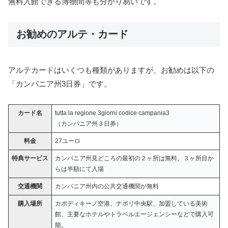
無料入館できる博物間等も分かり易いです。
お勧めのアルテ・カード
アルテカードはいくつも種類がありますが、お勧めは以下の
「カンパニア州3日券」です。
カード名
tutta la regione 3giorni codice campania3
（カンパニア州３日券）
料金
27ユーロ
特典サービス
カンパニア州見どころの最初の２ヶ所は無料。３ヶ所目か
らは半額にて入場
交通機関
カンパニア州内の公共交通機関が無料
購入場所
カポディキーノ空港、ナポリ中央駅、加盟している美術
館、主要なホテルやトラベルエージェンシーなどで購入可
能。