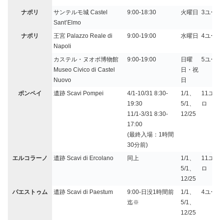
ナポリ
サンテルモ城 Castel
9:00-18:30
火曜日
3ユー
Sant’Elmo
ナポリ
王宮 Palazzo Reale di
9:00-19:00
水曜日
4ユー
Napoli
カステル・ヌオボ博物館
9:00-19:00
日曜
5ユー
Museo Civico di Castel
日・祝
Nuovo
日
ポンペイ
遺跡 Scavi Pompei
4/1-10/31 8:30-
1/1、
11ユー
19:30
5/1、
ロ
11/1-3/31 8:30-
12/25
17:00
(最終入場：1時間
30分前)
エルコラーノ
遺跡 Scavi di Ercolano
同上
1/1、
11ユー
5/1、
ロ
12/25
パエストゥム
遺跡 Scavi di Paestum
9:00-日没1時間前
1/1、
4ユー
迄※
5/1、
12/25