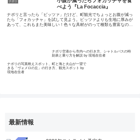
小腹が減ったらフォカッチャを食
ナポリ
です。地元の人にも人気でナポリ伝統料
べよう『La Focaccia』
理が堪能できます。
ナポリと言ったら「ピッツァ」だけど、町観光でちょっとお腹が減っ
たら「フォカッチャ」を試して見よう。ピッツァよりも生地に厚みが
あって、これもまた美味しい！色々な具材がのって種類も豊富なので
好みの味を探すのも楽しいですよ
ナポリ空港から市内への行き方、シャトルバスの時
刻表と乗り方を解説 by 現地在住者
ナポリの写真映えスポット、町と海と火山が一望で
きる「ヴォメロの丘」の行き方、観光スポット by
現地在住者
最新情報