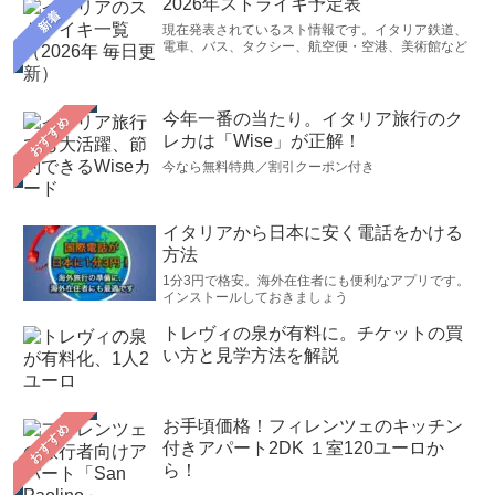
2026年ストライキ予定表
新着
現在発表されているスト情報です。イタリア鉄道、
電車、バス、タクシー、航空便・空港、美術館など
今年一番の当たり。イタリア旅行のク
おすすめ
レカは「Wise」が正解！
今なら無料特典／割引クーポン付き
イタリアから日本に安く電話をかける
方法
1分3円で格安。海外在住者にも便利なアプリです。
インストールしておきましょう
トレヴィの泉が有料に。チケットの買
い方と見学方法を解説
お手頃価格！フィレンツェのキッチン
おすすめ
付きアパート2DK １室120ユーロか
ら！