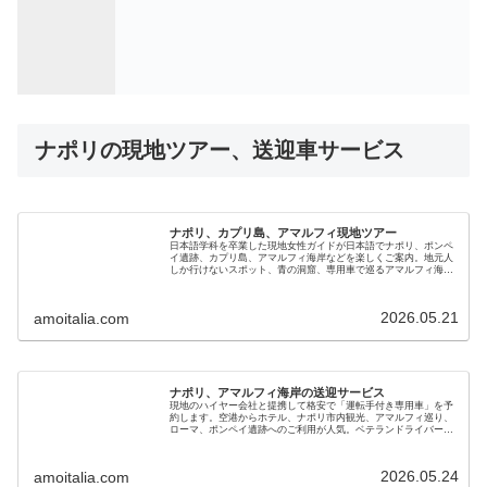
ナポリの現地ツアー、送迎車サービス
ナポリ、カプリ島、アマルフィ現地ツアー
日本語学科を卒業した現地女性ガイドが日本語でナポリ、ポンペ
イ遺跡、カプリ島、アマルフィ海岸などを楽しくご案内。地元人
しか行けないスポット、青の洞窟、専用車で巡るアマルフィ海岸
やポジターノ、イスキア島など、南イタリア魅力の貸切ツアーで
す
2026.05.21
amoitalia.com
ナポリ、アマルフィ海岸の送迎サービス
現地のハイヤー会社と提携して格安で「運転手付き専用車」を予
約します。空港からホテル、ナポリ市内観光、アマルフィ巡り、
ローマ、ポンペイ遺跡へのご利用が人気。ベテランドライバーで
安心です。新婚旅行、初めてのイタリア、家族やご年配の旅行に
も最適です
2026.05.24
amoitalia.com