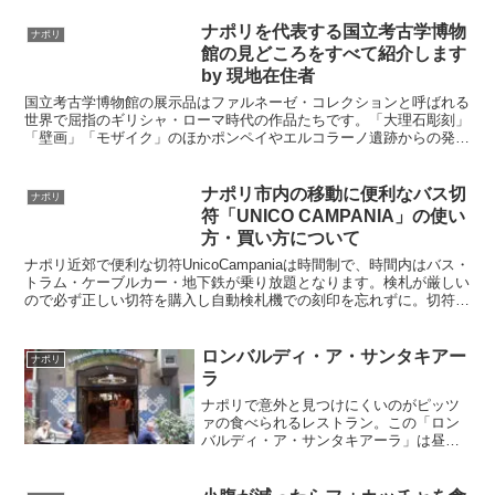
ています。物怖じしない人、食べることが大好きな人には強くお勧め
します。
ナポリを代表する国立考古学博物
ナポリ
館の見どころをすべて紹介します
by 現地在住者
国立考古学博物館の展示品はファルネーゼ・コレクションと呼ばれる
世界で屈指のギリシャ・ローマ時代の作品たちです。「大理石彫刻」
「壁画」「モザイク」のほかポンペイやエルコラーノ遺跡からの発掘
品、宝石やエジプトの美術品もあります。ナポリで博物館に行くなら
欠かせないスポットです。
ナポリ市内の移動に便利なバス切
ナポリ
符「UNICO CAMPANIA」の使い
方・買い方について
ナポリ近郊で便利な切符UnicoCampaniaは時間制で、時間内はバス・
トラム・ケーブルカー・地下鉄が乗り放題となります。検札が厳しい
ので必ず正しい切符を購入し自動検札機での刻印を忘れずに。切符の
種類とそれぞれの使い方、目的地を一覧にしてあります
ロンバルディ・ア・サンタキアー
ナポリ
ラ
ナポリで意外と見つけにくいのがピッツ
ァの食べられるレストラン。この「ロン
バルディ・ア・サンタキアーラ」は昼も
夜もゆっくりと座って食事が楽しめま
す。年配者や子供連れのご旅行など、ゆ
っくりと落ち着いて食事したい時に最適