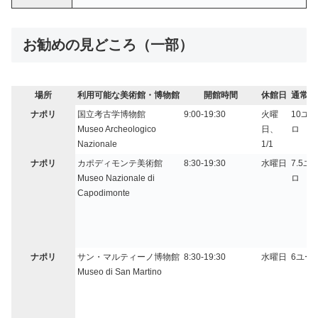
お勧めの見どころ（一部）
場所
利用可能な美術館・博物館
開館時間
休館日
通常料
ナポリ
国立考古学博物館
9:00-19:30
火曜
10ユー
Museo Archeologico
日、
ロ
Nazionale
1/1
ナポリ
カポディモンテ美術館
8:30-19:30
水曜日
7.5ユ
Museo Nazionale di
ロ
Capodimonte
ナポリ
サン・マルティーノ博物館
8:30-19:30
水曜日
6ユー
Museo di San Martino