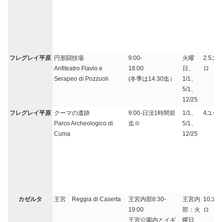
フレグレイ平原
円形闘技場
9:00-
火曜
2.5ユ
Anfiteatro Flavio e
18:00
日、
ロ
Serapeo di Pozzuoli
(冬季は14:30迄）
1/1、
5/1、
12/25
フレグレイ平原
クーマの遺跡
9:00-日没1時間前
1/1、
4ユー
Parco Archeologico di
迄※
5/1、
Cuma
12/25
カゼルタ
王宮 Reggia di Caserta
王宮内部8:30-
王宮内
10ユー
19:00
部：火
ロ
王宮公園内とイギ
曜日