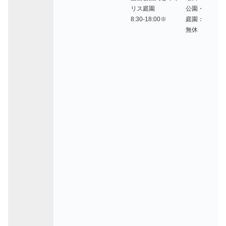
リス庭園
公園・
8:30-18:00※
庭園：
無休