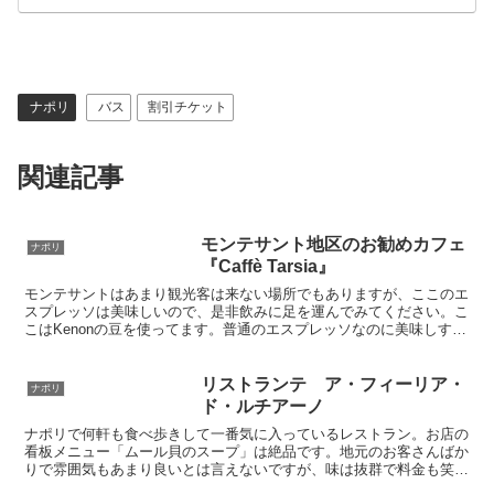
ナポリ
バス
割引チケット
関連記事
モンテサント地区のお勧めカフェ
ナポリ
『Caffè Tarsia』
モンテサントはあまり観光客は来ない場所でもありますが、ここのエ
スプレッソは美味しいので、是非飲みに足を運んでみてください。こ
こはKenonの豆を使ってます。普通のエスプレッソなのに美味しすぎ
ます
リストランテ ア・フィーリア・
ナポリ
ド・ルチアーノ
ナポリで何軒も食べ歩きして一番気に入っているレストラン。お店の
看板メニュー「ムール貝のスープ」は絶品です。地元のお客さんばか
りで雰囲気もあまり良いとは言えないですが、味は抜群で料金も笑っ
ちゃうほど安いです。ナポリに行ったら僕は必ずこのお店に立ち寄っ