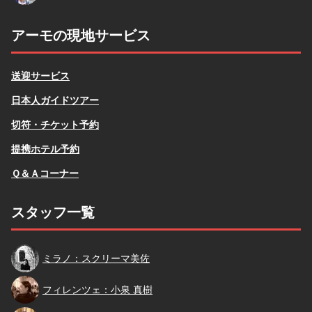
アーモの現地サービス
送迎サービス
日本人ガイドツアー
切符・チケット予約
提携ホテル予約
Ｑ＆Ａコーナー
スタッフ一覧
スクリーマ
ミラノ：スクリーマ美佐
小泉
フィレンツェ：小泉 真樹