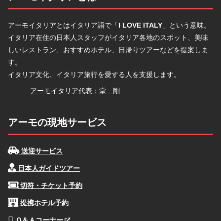
アーモイタリアとはイタリア語で「
I LOVE ITALY
」という意味。
イタリア在住の日本人スタッフがイタリア各地のスポット、美味
しいレストラン、おすすめホテル、日帰りツアーなどを提案しま
す。
イタリア文化、イタリア旅行を愛する人を支援します。
堂
アーモイタリア代表：堂 剛
アーモの現地サービス
送迎サービス
日本人ガイドツアー
切符・チケット予約
提携ホテル予約
Ｑ＆Ａコーナー