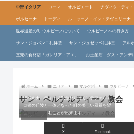
中部イタリア
ローマ
オルビエート
チヴィタ・ディ・
ボルセーナ
トーディ
ルニャーノ・イン・テヴェリーナ
世界遺産の町 ウルビーノについて
ウルビーノへの行き方
サン・ジョバンニ礼拝堂
サン・ジュゼッペ礼拝堂
アル
直売の食材店「ガレリア・アエ」
お土産店「ダス・アンデ
ホーム
エリア
マルケ州
ウルビーノ
サン・ベルナルディーノ教会
聖ベルナルディーノ教会からはモンテフェルト
ロ領の丘陵と一体となった町の美しい風景を望
むことが出来ます。
ウルビーノ
X
Facebook