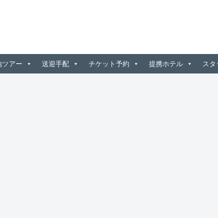
地ツアー
送迎手配
チケット予約
提携ホテル
スタ