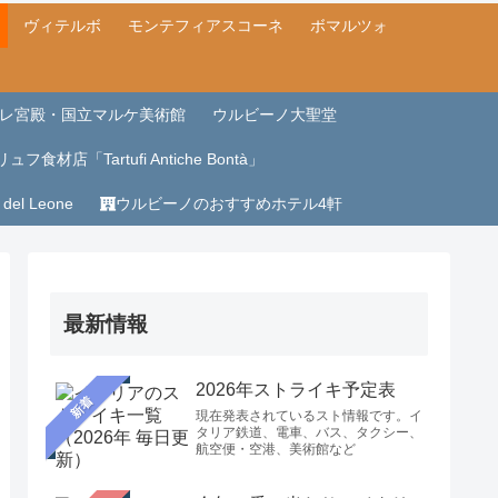
ヴィテルボ
モンテフィアスコーネ
ボマルツォ
レ宮殿・国立マルケ美術館
ウルビーノ大聖堂
ュフ食材店「Tartufi Antiche Bontà」
a del Leone
ウルビーノのおすすめホテル4軒
最新情報
2026年ストライキ予定表
新着
現在発表されているスト情報です。イ
タリア鉄道、電車、バス、タクシー、
航空便・空港、美術館など