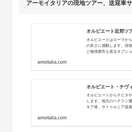
アーモイタリアの現地ツアー、送迎車
オルビエート近郊ツ
オルビエートはローマから
の良さに感動します。現
ど秘境都市も巡るオプシ
amoitalia.com
オルビエート・チヴ
オルビエートからチビタ
します。地元のベテラン
キア港、サトゥルニア温
ます
amoitalia.com