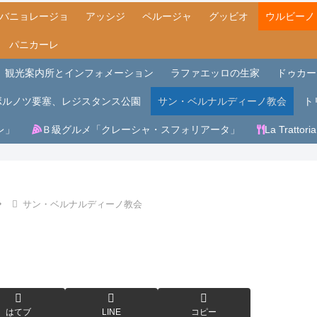
バニョレージョ
アッシジ
ペルージャ
グッビオ
ウルビーノ
パニカーレ
観光案内所とインフォメーション
ラファエッロの生家
ドゥカー
ボルノツ要塞、レジスタンス公園
サン・ベルナルディーノ教会
トリ
レ」
Ｂ級グルメ「クレーシャ・スフォリアータ」
La Trattori
サン・ベルナルディーノ教会
はてブ
LINE
コピー