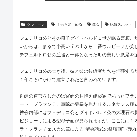
ウルビーノ
子供も楽しめる
教会
絶景スポット
フェデリコ公とその息子グイドバルド１世が眠る霊廊、
いからは、まるで小高い丘の上から一番ウルビーノが美
テフェルトロ領の丘陵と一体となった町の美しい風景を
フェデリコ公の亡き後、彼と彼の後継者たちを埋葬する
１年ごろにかけて建立されたと言われています。
創建の運営をしたのは宮廷のお抱え建築家であったフラ
ート・ブラマンテ。軍隊の要塞を思わせるルネサンス様
教会内部にはフェデリコ公とグイドバルド公の大理石の
ビジョーリによる聖母子画が見られますが、ここには１
ラ・フランチェスカの筆による”聖会話式の祭壇画”（現