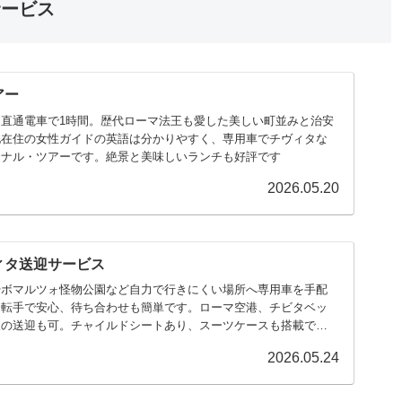
サービス
アー
直通電車で1時間。歴代ローマ法王も愛した美しい町並みと治安
地在住の女性ガイドの英語は分かりやすく、専用車でチヴィタな
ョナル・ツアーです。絶景と美味しいランチも好評です
2026.05.20
ィタ送迎サービス
やボマルツォ怪物公園など自力で行きにくい場所へ専用車を手配
運転手で安心、待ち合わせも簡単です。ローマ空港、チビタベッ
泉の送迎も可。チャイルドシートあり、スーツケースも搭載でき
2026.05.24