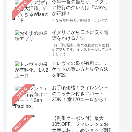
今年一番の当たり。イタリ
おすすめ
ア旅行のクレカは「Wise」
が正解！
今なら無料特典／割引クーポン付き
イタリアから日本に安く電
話をかける方法
1分3円で格安。海外在住者にも便利
なアプリです。インストールしておき
ましょう
トレヴィの泉が有料に。チ
ケットの買い方と見学方法
を解説
お手頃価格！フィレンツェ
おすすめ
のキッチン付きアパート
2DK １室120ユーロから！
【割引クーポン付】最大
10%OFF、フィレンツェお
土産におすすめショップ6軒