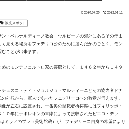
2020.07.25
2022.01.11
観光スポット
サン・ベルナルディーノ教会。ウルビーノの郊外にあるその佇ま
しく見える場所をフェデリコ公のために選んだかのごとく、モン
望むことが出来ます。
ためのモンテフェルトロ家の霊廊として、１４８２年から１４９
ンチェスコ・ディ・ジョルジョ・マルティーニとその協力者ドナ
式の外観から、軍人であったフェデリーコへの敬意が伺えます。
胸像が左右に設置され、一番奥の聖職者祈祷席にはフィリッポ・
８１０年にナポレオンの軍隊によって接収されたピエロ・デッ
在はミラノのブレラ美術館蔵）が、フェデリーコ自身の希望により