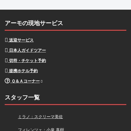
アーモの現地サービス
送迎サービス
日本人ガイドツアー
切符・チケット予約
提携ホテル予約
Ｑ＆Ａコーナー
スタッフ一覧
スクリーマ
ミラノ：スクリーマ美佐
小泉
フィレンツェ：小泉 真樹