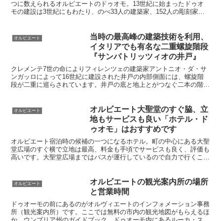
つに数えられるオルビエートのドゥオモ。13世紀に始まったドゥオ
モの建設は3世紀にもわたり、のべ33人の建築家、152人の彫刻家、
68人の画家、90人のモザイク師の手が加えられました。金に輝く巨
大なファザードは小さな町に不釣り合いなほど荘厳です。
当時の最高峰の建築技術を利用、
オルビエート
イタリアでも有名な二重螺旋階段
『サンパトリッツィオの井戸』
クレメンテ7世の命によりフィレンツェの建築家アントニオ・ダ・サ
ンガッロによって16世紀に建設された井戸の内部側面には、螺旋階
段が二重に巡らされています。井戸の底と地上とがつなぐ二本の階段
は、水をくみに下りる階段と汲んだ水を持って登る階段が、お互いに
すれ違うことなく行き来できるように設計されています。
オルビエート大聖堂のすぐ脇、立
オルビエート
地もサービスも良い「ホテル・ド
ゥオモ」はおすすめです
オルビエート宿泊時の候補の一つになるホテル。町の中心にある大聖
堂広場のすぐ横で立地は最高、料金も手頃でサービスも良く、評価も
高いです。大聖堂広場まではバスが運行しているので自力で行くこと
も可。日本人旅行者の利用も多く、安心して泊まることができます。
オルビエートの観光案内所の場所
オルビエート
と営業時間
ドゥオーモの前にあるのがオルヴィエートのインフォメーション事務
所（観光案内所）です。ここでは無料の市内の観光地図がもらえるほ
か、ウンブリア州のガイドブック、ドゥオーモ内にあるルーカ・スィ