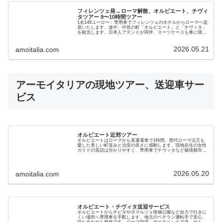
フィレンツェ発→ローマ解散、オルビエート、チヴィ
タツアー 9〜10時間ツアー
1名148ユーロ〜：専用車でフィレンツェのホテルからローマへ送
迎いたします。途中、中世の町「オルビエート」と「チヴィタ」
を観光します。日本人アテンドが同伴、スーツケースも車に積ん
で観光できるので安心。大きなスーツケースを持って電車移動の
必要なし。とても快適で時短、料金もお得です！
2026.05.21
amoitalia.com
アーモイタリアの現地ツアー、送迎車サー
ビス
オルビエート近郊ツアー
オルビエートはローマから直通電車で1時間。歴代ローマ法王も
愛した美しい町並みと治安の良さに感動します。現地在住の女性
ガイドの英語は分かりやすく、専用車でチヴィタなど秘境都市も
巡るオプショナル・ツアーです。絶景と美味しいランチも好評で
す
2026.05.20
amoitalia.com
オルビエート・チヴィタ送迎サービス
オルビエートからチビタやボマルツォ怪物公園など自力で行きに
くい場所へ専用車を手配します。地元のベテラン運転手で安心、
待ち合わせも簡単です。ローマ空港、チビタベッキア港、サトゥ