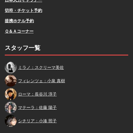
切符・チケット予約
提携ホテル予約
Ｑ＆Ａコーナー
スタッフ一覧
スクリーマ
ミラノ：スクリーマ美佐
小泉
フィレンツェ：小泉 真樹
長谷川
ローマ：長谷川 淳子
佐藤
マテーラ：佐藤 陽子
小湊
シチリア：小湊 照子