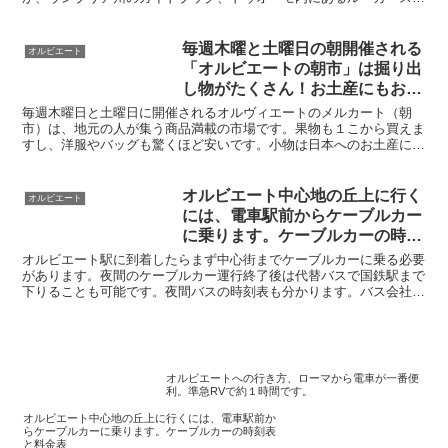
ニョレッリのフレスコ画がある『聖ブリッツィオ礼拝堂』の入場チケ
ットや地下洞窟の予約・チケット販売なども扱っています。
毎週木曜と土曜日の朝開催される
オルビエート
「オルビエートの朝市」は掘り出
し物がたくさん！お土産にもおす
すめ！
毎週木曜日と土曜日に開催されるオルヴィエートのメルカート（朝
市）は、地元の人が集う商品満載の市場です。果物も１こから買えま
すし、洋服やバッグも驚くほど安いです。小物は日本へのお土産にも
なりますよ。小腹が減ったら地元名物「ポルケッタ」のパニーノも美
味しい！オルヴィエートに泊まったらぜひ行くべき！
オルビエート中心地の丘上に行く
オルビエート
には、電車駅前からケーブルカー
に乗ります。ケーブルカーの時刻
表と料金表
オルビエート駅に到着したらまず中心街までケーブルカーに乗る必要
があります。夜間のケーブルカー運行終了後は代替バスで国鉄駅まで
下りることも可能です。夜間バスの時刻表も分かります。バス会社の
公式サイトを確認して最新のタイムテーブルをチェックしましょう。
オルビエートからチビタへの日帰りツアーも開催中です。
オルビエートへの行き方、ローマから電車が一番便
利。準急RVで約１時間です。
オルビエート中心地の丘上に行くには、電車駅前か
らケーブルカーに乗ります。ケーブルカーの時刻表
と料金表