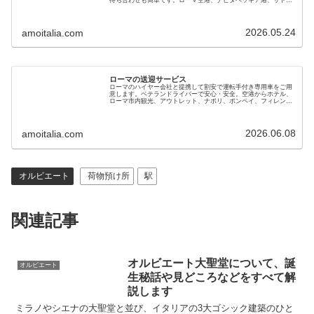
ルニア温泉の送迎も可。チャイルドシートあり、スーツケースも
搭載できます
2026.05.24
amoitalia.com
ローマの送迎サービス
ローマのハイヤー会社と提携して割安で運転手付き専用車をご用
意します。ベテランドライバーで安心・安全。空港からホテル、
ローマ市内観光、アウトレット、ナポリ、ポンペイ、フィレンツ
ェ、ベニスへの移動にもご利用ください。電車とタクシーの併用
よりお得です
2026.06.08
amoitalia.com
オルビエート
荷物預け所
駅
関連記事
オルビエート大聖堂について、誕
オルビエート
生秘話や見どころなどをすべて解
説します
ミラノやシエナの大聖堂と並び、イタリアの3大ゴシック建築のひと