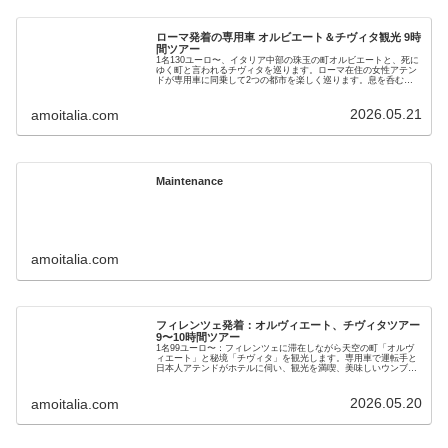
ローマ発着の専用車 オルビエート＆チヴィタ観光 9時
間ツアー
1名130ユーロ〜、イタリア中部の珠玉の町オルビエートと、死に
ゆく町と言われるチヴィタを巡ります。ローマ在住の女性アテン
ドが専用車に同乗して2つの都市を楽しく巡ります。息を呑む絶
景、教皇が愛した中世の町並みを存分に楽しんでいただきます。
ランチタイムには山岳地方の美味しい伝統料理も堪能してくださ
い。ホテル発着なのでイタリア初心者も安心。
2026.05.21
amoitalia.com
Maintenance
amoitalia.com
フィレンツェ発着：オルヴィエート、チヴィタツアー
9〜10時間ツアー
1名99ユーロ〜：フィレンツェに滞在しながら天空の町「オルヴ
ィエート」と秘境「チヴィタ」を観光します。専用車で運転手と
日本人アテンドがホテルに伺い、観光を満喫、美味しいウンブリ
ア料理も楽しめる一番人気のツアーです。車でしか行けないパノ
ラマ展望台などにも立ち寄ります。
2026.05.20
amoitalia.com