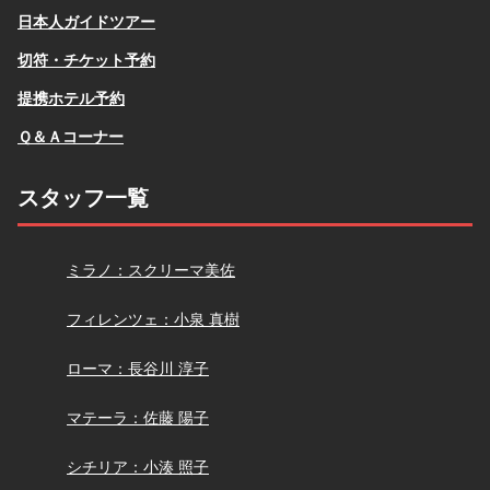
し「
Ristorante TEMA
」にお邪魔しました。ビンチェンツ
日本人ガイドツアー
ォさん、本当に日本語がお上手で、アドバイスをいただ
切符・チケット予約
きながら楽しく食事をすることが出来ました。おかげで
少々飲みすぎてしまいましたが。お世話になり、ありが
提携ホテル予約
とうございました。（2019年7月18日）
Ｑ＆Ａコーナー
先日は大変お世話になりました。今日からまた仕事に追
われる日々に戻り一気に現実に引き戻された気分です。
スタッフ一覧
オルビエートのマッシミリアーノさんは、なかなか上手
く英語で会話できない私たち夫婦にとても丁寧に優しく
スクリーマ
ミラノ：スクリーマ美佐
接してくださってツアーの最初から最後まで本当に楽し
い時間を過ごさせていただきました。最初に思い切って
小泉
フィレンツェ：小泉 真樹
堂さんにメールをして良かったです(*´-`)。ご紹介頂いた
レストランでの食事も今回のイタリアでの食事No.1でし
長谷川
ローマ：長谷川 淳子
た。次回イタリアに行く機会がありましたら、またアー
佐藤
マテーラ：佐藤 陽子
モイタリアさんにお願いしたいと思います。マッシミリ
アーノさんにもくれぐれもよろしくお伝えくださいま
小湊
シチリア：小湊 照子
せ。本当にありがとうございました。（2019年6月3日）