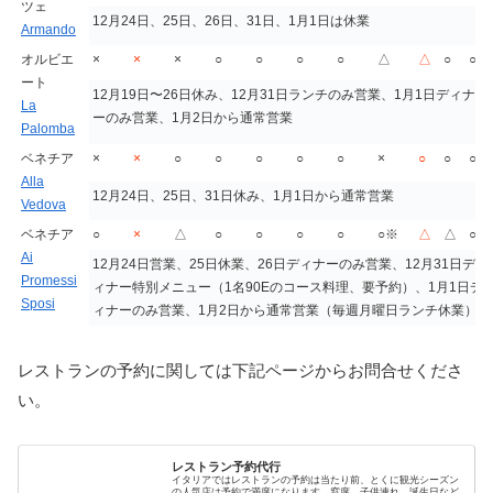
ツェ
12月24日、25日、26日、31日、1月1日は休業
Armando
オルビエ
×
×
×
○
○
○
○
△
△
○
○
ート
12月19日〜26日休み、12月31日ランチのみ営業、1月1日ディナ
La
ーのみ営業、1月2日から通常営業
Palomba
ベネチア
×
×
○
○
○
○
○
×
○
○
○
Alla
12月24日、25日、31日休み、1月1日から通常営業
Vedova
ベネチア
○
×
△
○
○
○
○
○※
△
△
○
Ai
12月24日営業、25日休業、26日ディナーのみ営業、12月31日デ
Promessi
ィナー特別メニュー（1名90Eのコース料理、要予約）、1月1日デ
Sposi
ィナーのみ営業、1月2日から通常営業（毎週月曜日ランチ休業）
レストランの予約に関しては下記ページからお問合せくださ
い。
レストラン予約代行
イタリアではレストランの予約は当たり前、とくに観光シーズン
の人気店は予約で満席になります。窓席、子供連れ、誕生日など