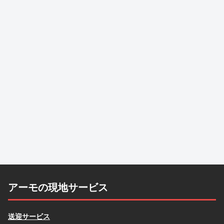
行く際は是非よろしくお願いします。今後も素敵なイタ
リアの情報発信楽しみにしてます。（2019年11月6日）
この度はオルビエートの
Trattoria La Palomba
を予約して
いただきありがとうございました。予約をお願いして正
解でした。オープンしてすぐ席が埋まってしまうため帰
っていくお客さんが何組かいらっしゃいました。私が注
文したのはカルボナーラのトリュフかけとイノシシのお
肉です。どちらも食べ続けていたくなるほどおいしく、
とても満足のいく料理でした。これを食べにいくだけで
も行く価値はあると思います。また機会がありました
ら、お力をお貸しいただけたらと思います。どうもあり
がとうございました。（2019年9月22日）
予約していただいたオルビエートの「
La Palomba
」さん
ではお勧めのカルボナーラとフィレ肉を主人とシェアし
アーモの現地サービス
ていただきました。主人の中では今回の旅行でここのカ
ルボナーラが一番だったそうです。また、サイトで拝見
送迎サービス