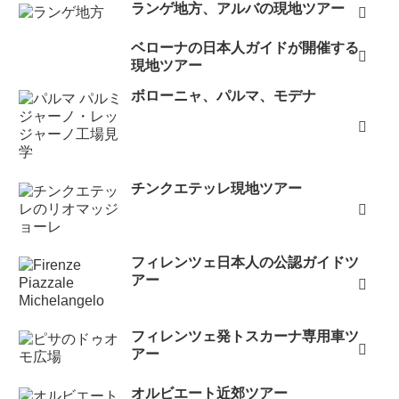
ます。予約メールの翻訳等の細やかなご配慮も頂きまし
ランゲ地方、アルバの現地ツアー
て、大変恐縮です。堂様のお力添えのおかげで無事にイ
ベローナの日本人ガイドが開催する
タリア旅行が楽しめそうです。改めてこの度は本当にあ
現地ツアー
りがとうございました。（ボローニャ、2023年2月26
ボローニャ、パルマ、モデナ
日）
ご連絡ありがとうございます。予約していただきありが
とうございました。楽しみにしております。（ローマ
La
Carborana
、2023年2月20日）
チンクエテッレ現地ツアー
お世話になっております。予約ありがとうございます。
ベネチアとても楽しみです！！（ベネチア
Osteria Ai
Promessi Sposi
ほか3件、2023年2月18日）
フィレンツェ日本人の公認ガイドツ
堂様、スムーズなお手配ありがとうございました。イタ
アー
リア旅行、そして本場のレストラン、パスタ楽しみで
す。ありがとうございました。（ローマ
La Carborana
、
フィレンツェ発トスカーナ専用車ツ
2023年2月15日）
アー
無事 Alla Vedova 席に着けました。ありがとうございま
オルビエート近郊ツアー
した。（ベネチア
Cà D'Oro alla Vedova
、2023年2月8