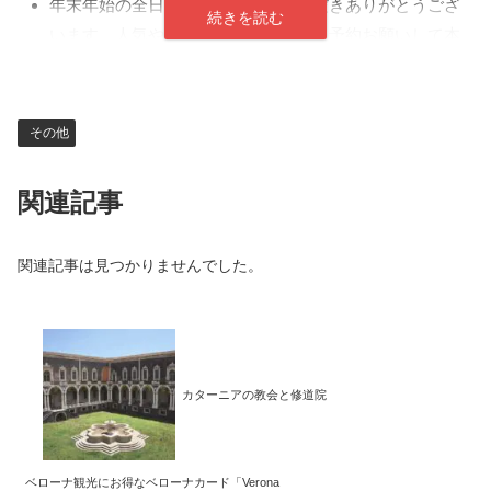
年末年始の全日予約のお手続きいただきありがとうござ
います。人気や時期的なものもあり、予約お願いして本
当によかったです。観光地のチケットと違い、会話での
コミュニケーションでの予約はハードルが高く、大変助
かりました。アーモイタリア様の記事も拝見しつつ、レ
その他
ストランでの食事も今から楽しみにしております。
（2023年12月12日）
関連記事
予約いただきありがとうございます！ド・スパーデ、イ
ル・パイオーロどちらとも大変いい食事ができました。
関連記事は見つかりませんでした。
一回では食べたい料理が食べきれないのがとても残念で
す。明日以降の料理もとても楽しみにしております。あ
りがとうございます。（2023年10月14日）
堂様へ、お世話になっております。無事、イタリア旅行
を楽しむことができました。ありがとうございました。
カターニアの教会と修道院
ご紹介いただいたスタッフの方々からは、全員気持ちの
良い対応をして頂きました。まあ、アーモイタリア様
webサイトで紹介されている飲食店も伺いましたが、非
ベローナ観光にお得なベローナカード「Verona