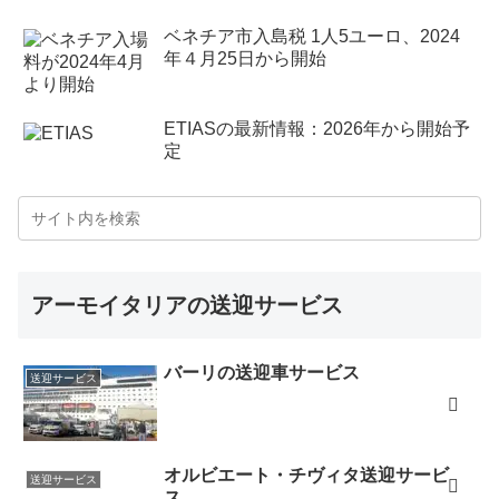
とても参考にさせていただいています。また機会があれ
ベネチア市入島税 1人5ユーロ、2024
年４月25日から開始
ばご連絡することもあるかと思いますが、その際はよろ
しくお願いします。（ベネチア「Cà D'Oro alla
Vedova」、2023年6月10日）
ETIASの最新情報：2026年から開始予
定
この度はレストラン予約代行をしてくださり、ありがと
うございました。おかげで安心してレストランへ行く事
ができました。またアーモイタリアで堂さんがご紹介く
ださったお店にもたくさん足を運びました。今回の旅行
では本当にアーモイタリアの情報が役立ちました。ガイ
ドブックに載っているような店（日本人だらけのよう
アーモイタリアの送迎サービス
な）にはあまり行きたくなく、しかも美味しいお店を堂
さんが詳しく説明してくれていたので助かりました(^^)
バーリの送迎車サービス
送迎サービス
堂さんの味覚と飲食、レストランへ対する感覚が似てい
たので余計に参考になりました。本当にありがとうござ
いました。長々と長文になってしまいましたが、どうし
オルビエート・チヴィタ送迎サービ
送迎サービス
てもお礼を伝えたくて連絡させて頂きました。また絶対
ス