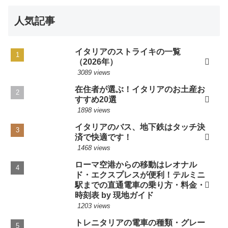
たらご相談させていただきます。宜しくお願い申し上げ
人気記事
ます。（フィレンツェ「
Trattoria Armando
」「
Trattoria La
Gratella
」、ローマ「
Ristorante TEMA
」「
Hosteria La
Carbonara
」、2022年12月21日）
イタリアのストライキの一覧
（2026年）
この度はローマ「
ラ・カルボナーラ
」の予約ありがとう
3089 views
ございました。カルボナーラ、非常に美味しく旅の思い
在住者が選ぶ！イタリアのお土産お
出に残る夕食になりました。一部メニューの値段などサ
すすめ20選
イトと変わっているようでしたので、メニューの画像を
1898 views
添付しています。参考になるかは分かりませんが良けれ
イタリアのバス、地下鉄はタッチ決
ばご確認ください。（ローマ、2022年12月14日）
済で快適です！
1468 views
Ristorante Trattoria Africa、
Cantina Do Spade
、Enoteca
Mascareta、いずれの予約も滞りなく◎、入店できまし
ローマ空港からの移動はレオナル
ド・エクスプレスが便利！テルミニ
た。本当にありがとうございました。またヴェネチアを
駅までの直通電車の乗り方・料金・
訪れることができましたら、堂さんにご手配をご依頼で
時刻表 by 現地ガイド
きれば幸いです。（ベネチア、2022年10月28日）
1203 views
お世話になります。直前にも関わらず、ボローニャの
トレニタリアの電車の種類・グレー