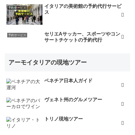
味しかったです。帰ってきたばかりですが、またイタリ
イタリアの美術館の予約代行サービ
予約サービス
ア行きたいなぁと思っています(笑) 大変お世話になりま
ス
した。御礼まで（ベネチア、2023年3月16日）
ありがとうございます！心から感謝いたします！！また
セリエAサッカー、スポーツやコン
ぜひよろしくお願いします（ボローニャ Trattoria
予約サービス
サートチケットの予約代行
Gianni、2023年3月10日）
5件分のレストランの予約ありがとうございます。予約時
の説明まで丁寧にして頂きありがとうございます。（ベ
アーモイタリアの現地ツアー
ネチア、フィレンツェ、ローマ、2023年3月10日）
こんにちは、ご確認にご連絡ありがとうございます!ま
ベネチア日本人ガイド
た、レストランの迅速なお手配誠にありがとうございま
した。（ローマ
La Carborana
、2023年3月6日）
ヴェネト州のグルメツアー
ロッケッタ・マッテイの予約、お手配頂きまして本当に
ありがとうございました。転送頂きましたメール2通も確
トリノ現地ツアー
認いたしました。今回の旅行でどうしても見たいお城だ
ったので、無事にツアーが予約出来て大変感謝しており