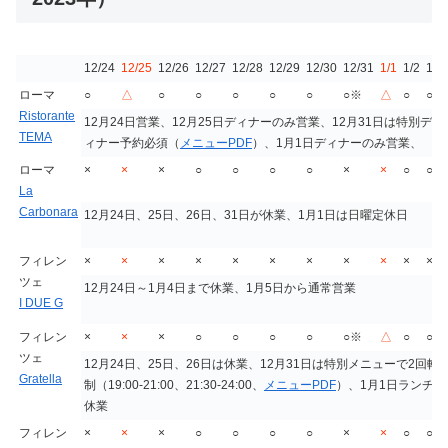
12/24
12/25
12/26
12/27
12/28
12/29
12/30
12/31
1/1
1/2
1/3
ローマ
○
△
○
○
○
○
○
○※
△
○
○
Ristorante
12月24日営業、12月25日ディナーのみ営業、12月31日は特別デ
TEMA
ィナー予約必須（
メニューPDF
）、1月1日ディナーのみ営業、
ローマ
×
×
×
○
○
○
○
×
×
○
○
La
Carbonara
12月24日、25日、26日、31日が休業、1月1日は日曜定休日
フィレン
×
×
×
×
×
×
×
×
×
×
×
ツェ
12月24日～1月4日まで休業、1月5日から通常営業
I DUE G
フィレン
×
×
×
○
○
○
○
○※
△
○
○
ツェ
12月24日、25日、26日は休業、12月31日は特別メニューで2回転
Gratella
制（19:00-21:00、21:30-24:00、
メニューPDF
）、1月1日ランチ
休業
フィレン
×
×
×
○
○
○
○
×
×
○
○