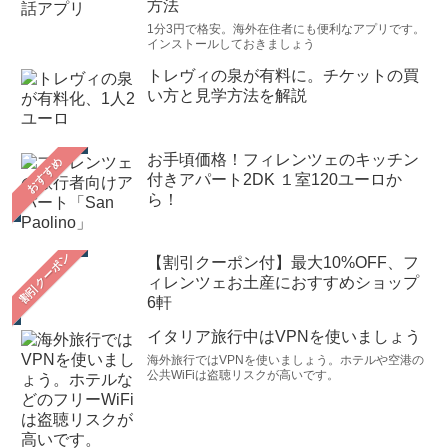
方法
た。手長海老のリゾットやムール貝も本当に最高でし
1分3円で格安。海外在住者にも便利なアプリです。
た！加えてボンゴレビアンコが今まで食べたボンゴレビ
インストールしておきましょう
アンコの中でも1番美味しかったです。ボンゴレビアンコ
トレヴィの泉が有料に。チケットの買
はオイルベースなので、どうしても塩味が強くなりがち
い方と見学方法を解説
ですが、TEMAさんのは確かに良い具合に乳化されてお
りアサリの出汁が溢れ2日連続でオーダーしてしまうほど
お手頃価格！フィレンツェのキッチン
おすすめ
でした。今回のイタリア旅行は、アーモイタリアさんの
付きアパート2DK １室120ユーロか
ら！
情報がとても役に立ちました。イタリアは最高ですね。
また再訪したいと強く思いました。その際はアーモイタ
リアさんの情報を参考にさせて頂きます。（2023年8月9
【割引クーポン付】最大10%OFF、フ
日）
ィレンツェお土産におすすめショップ
6軒
予約手配の件、早急に対応くださりありがとうございま
イタリア旅行中はVPNを使いましょう
す！これから列車手配があったので、早めに時間確定で
海外旅行ではVPNを使いましょう。ホテルや空港の
きて助かりました。今回、行きたいレストランが電話予
公共WiFiは盗聴リスクが高いです。
約のみでハードルが高いなと思っていたのですが、あり
がたい代行サービスのおかげで新婚旅行の楽しみが1つ増
えました。アーモイタリアのサイトも情報たっぷりで、