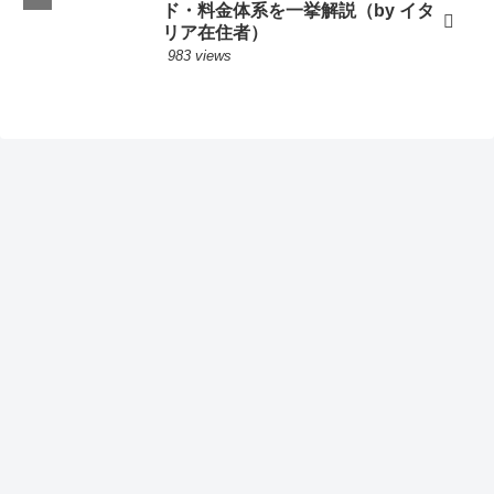
ド・料金体系を一挙解説（by イタ
「All'Osteria Bottega」を予約いただきありがとうござい
リア在住者）
ました。本日、無事にレストランで食事が出来ました。
983 views
有り難うございました。（ボローニャ、2022年10月27
日）
「カルボナーラ店の予約につきまして」堂様お世話にな
ります。昨日無事に予約できていることを確認でき、食
事できました。ご助力いただき誠にありがとうございま
した。コロナに罹って帰れなくなってしまった場合の保
険には入っていますが、無事に滞りなく帰国できること
を私たち自身も祈っています。重ねて、この度はありが
とうございました。（ローマ、2022年8月22日）
この度は本当にお世話になりました。尾田さんの予測通
り、オルビエートはジャズフェスティバルのため人で一
杯で、バスも満員状態を目にしました。スーツケースを
持っての移動は大変だったと思います。大晦日の
CENONEに予約していただいたTrattoria del Moro、すば