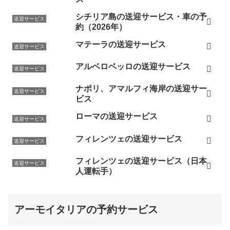
に行きたいイタリア。次回行く際もアーモイタリアを必
シチリア島の送迎サービス・車の予
送迎サービス
ず参考にしますね。ありがとうございました。（ベネチ
約（2026年）
ア、フィレンツェ、ローマ、2023年5月7日）
マテーラの送迎サービス
送迎サービス
素早い対応ありがとうございました。（ローマ
「
Ristorante TEMA
」、「
La Carborana
」、2023年4月3
アルベロベッロの送迎サービス
送迎サービス
日）
ナポリ、アマルフィ海岸の送迎サー
送迎サービス
お世話になります。レストラン予約ありがとうございま
ビス
す。（ローマ、フィレンツェ、2023年3月28日）
ローマの送迎サービス
送迎サービス
ベネチアの３軒「
Osteria Ai Promessi Sposi
」「
Cantina
Do Spade
」「Osteria alle Testiere」の予約大変お世話に
フィレンツェの送迎サービス
送迎サービス
なりました。ご紹介頂いた3軒とも美味しかったですが、
フィレンツェの送迎サービス（日本
2日目のCantina Do Spadeさんがとてもよかったです。遅
送迎サービス
人運転手）
い時間にも関わらず満席の店内、そしてお店の周りはす
っかり閑散として暗いのに Spadeさんだけは現地の方で
賑わっているシチュエーションも素敵でしたし、ほぼ全
アーモイタリアの予約サービス
ての店でイカスミパスタ食べましたが、こちらが一番美