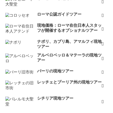
日）
昨日はベニスのレストラン「
アイ・プロメッシ・スポー
ローマ公認ガイドツアー
ズィ
」を予約していただきありがとうございました。ど
現地価格：ローマ在住日本人スタッ
のお料理もとても美味しくいただきましたが、特にボン
フが開催するオプショナルツアー
ゴレのパスタは絶品でした！入店してすぐにお店は満席
でしたので、本当に予約していただいて良かったです。
ナポリ、カプリ島、アマルフィ現地
ツアー
またイタリアへ来ることがありましたら、是非アーモイ
タリアさんを利用したいと思います。どうもありがとう
アルベロベッロ＆マテーラの現地ツ
アー
ございました。（ベネチア、2023年1月7日）
予約ありがとうございました。直前の依頼にもか変わら
バーリの現地ツアー
ず丁寧な対応、とても感謝します。食事も楽しみにして
レッチェとプーリア州の現地ツアー
ます。（ベネチア、2023年1月1日）
堂様、この度はレストランの予約で大変お世話になりま
した。おかげさまで食事の問題が解決できました！ま
シチリア現地ツアー
た、注意喚起いただきまして有難う御座います！最大限
準備して旅を楽しみたいと思います。また何かありまし