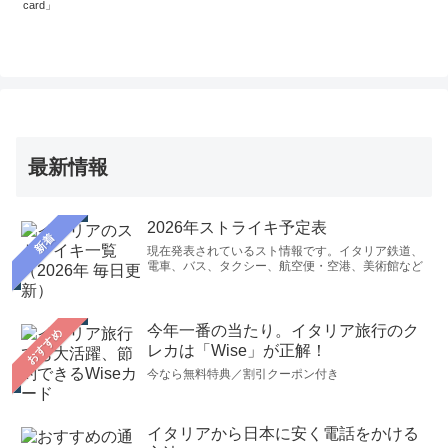
card」
常に美味しかったです。妻ともども満足のいく旅行をす
ることができました。誠にありがとうございました。
（2023年9月19日）
9月6日にチヴィタ・アッシジのツアーを楽しんだＴで
す。昨日、帰国しました。ルチアンナさんの明るく楽し
く的確な説明のおかげで、充実した一日を過ごすことが
最新情報
でき感謝しております。また、オルビエートのホテル・
ピッコロミニもパロンバのディナーも大満足です。簡単
2026年ストライキ予定表
新着
ですが、感謝の気持ちをお伝えしたくメールしました。
現在発表されているスト情報です。イタリア鉄道、
電車、バス、タクシー、航空便・空港、美術館など
本当にありがとうございました。（2023年9月10日）
先日、ローマのTEMAさんとオルビエートのパロンバさ
んの予約をお願いしたIです。旅行から帰って参りまし
今年一番の当たり。イタリア旅行のク
おすすめ
レカは「Wise」が正解！
た。どちらのレストランも本当に美味しく感動致しまし
今なら無料特典／割引クーポン付き
た。夫はパロンバさんのトリュフカルボナーラが今回の
イタリアで1番美味しかったと申しておりました。TEMA
さんは私のお気に入りになり、2日連続で伺うほどでし
イタリアから日本に安く電話をかける