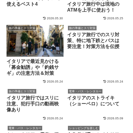
使えるベスト4
イタリア旅行中は現地の
ATMを上手に使おう！
2026.05.30
2026.05.25
旅の準備とスリ対策
旅の準備とスリ対策
イタリア旅行でのスリ対
策、特に地下鉄とバスは
要注意！対策方法を伝授
イタリアで最近見かける
「募金勧誘」や「釣銭サ
ギ」の注意方法＆対策
2026.05.24
2026.05.24
旅の準備とスリ対策
電車・バス・レンタカー
イタリア旅行ではスリに
イタリアのストライキ
注意、犯行手口の動画映
（ショーペロ）について
像あり
2026.05.24
2026.05.09
電車・バス・レンタカー
ショッピングを楽しむ