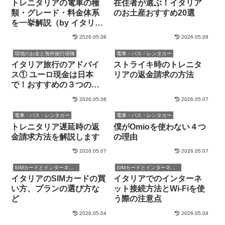
トレニタリアの電車の種
在住者が選ぶ！イタリア
類・グレード・料金体系
のお土産おすすめ20選
を一挙解説（by イタリア
在住者）
2026.05.08
2026.05.08
現地のお金と海外旅行保険
電車・バス・レンタカー
イタリア旅行のアドバイ
ストライキ時のトレニタ
ス① ユーロ現金は日本
リアの返金請求の方法
で！おすすめの３つの両
替方法
2026.05.08
2026.05.07
電車・バス・レンタカー
電車・バス・レンタカー
トレニタリア遅延時の返
僕がOmioを使わない４つ
金請求方法を解説します
の理由
2026.05.07
2026.05.07
SIMカードとインターネット
SIMカードとインターネット
イタリアのSIMカードの買
イタリアでのインターネ
い方、プランの選び方な
ット接続方法とWi-Fiを使
ど
う際の注意点
2026.05.04
2026.05.04