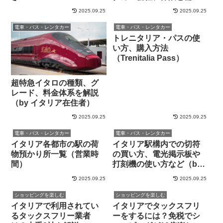
の選び方など
2025.09.25
2025.09.25
電車・バス・レンタカー
電車・バス・レンタカー
トレニタリア・パスの使
い方、購入方法
（Trenitalia Pass）
超特急イタロの種類、グ
レード、料金体系を解説
（by イタリア在住者）
2025.09.25
2025.09.25
電車・バス・レンタカー
電車・バス・レンタカー
イタリア各都市の駅の荷
イタリア駅構内での切符
物預かり所一覧（営業時
の買い方、電光掲示板や
間）
打刻機の使い方など（by
イタリア在住者）
2025.09.25
2025.09.25
ショッピングを楽しむ
ショッピングを楽しむ
イタリアで利用されてい
イタリアでタックスフリ
るタックスフリー業者
ーをするには？免税でシ