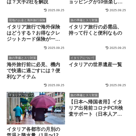
は？大手2社を解説
ョッピングが10倍楽しめ
ます！
2025.09.25
2025.09.25
現地のお金と海外旅行保険
旅の準備とスリ対策
イタリア旅行で海外保険
イタリア旅行の必需品、
はどうする？お得なクレ
持って行くと便利なもの
ジットカード保険が一番
便利です
2025.09.25
2025.09.25
旅の準備とスリ対策
イタリアについて
海外旅行前に必見、機内
イタリアの世界遺産一覧
で快適に過ごすには？便
利なアイテム
2025.09.25
2025.09.25
イタリアについて
旅の準備とスリ対策
【日本へ帰国者用】イタ
リア出発前コロナPCR検
査サポート（日本人アシ
スタント付き）※厚労省
フォーマット対応
イタリア各都市の月別の
気温と降水量（1月〜12