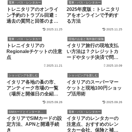
電車・バス・レンタカー
電車・バス・レンタカー
トレニタリアのオンライ
2025年度版：トレニタリ
ン予約のトラブル回避：
アをオンラインで予約す
過去の質問と回答のまと
る方法
め
2025.11.25
2025.11.25
電車・バス・レンタカー
現地のお金と海外旅行保険
トレニイタリアの
イタリア旅行の現地支払
Regionaleチケットの注意
い方法は？クレジットカ
点
ードやタッチ決済で問題
なし！？
2025.11.21
2025.10.09
ショッピングを楽しむ
ショッピングを楽しむ
イタリア各地の蚤の市、
イタリアのスーパーマー
アンティーク市場の一覧
ケットと現地100円ショッ
（場所と開催日の全紹
プ活用術
介）
2025.09.26
2025.09.26
SIMカードとインターネット
電車・バス・レンタカー
イタリアでSIMカードの設
イタリアのレンタカーの
定方法、APNと開通手続
注意点、おすすめのレン
き
タカー会社、保険と補償