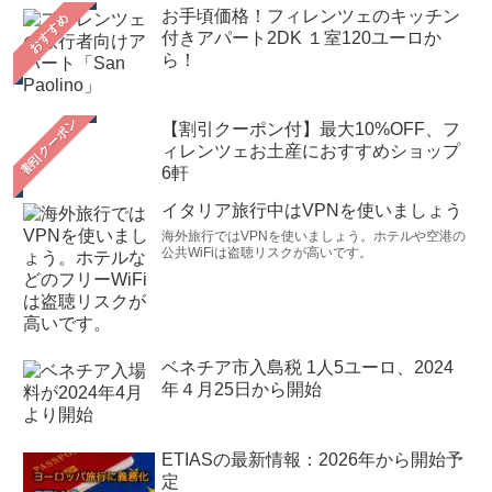
お手頃価格！フィレンツェのキッチン
おすすめ
付きアパート2DK １室120ユーロか
ら！
【割引クーポン付】最大10%OFF、フ
ィレンツェお土産におすすめショップ
6軒
イタリア旅行中はVPNを使いましょう
海外旅行ではVPNを使いましょう。ホテルや空港の
公共WiFiは盗聴リスクが高いです。
ベネチア市入島税 1人5ユーロ、2024
年４月25日から開始
ETIASの最新情報：2026年から開始予
定