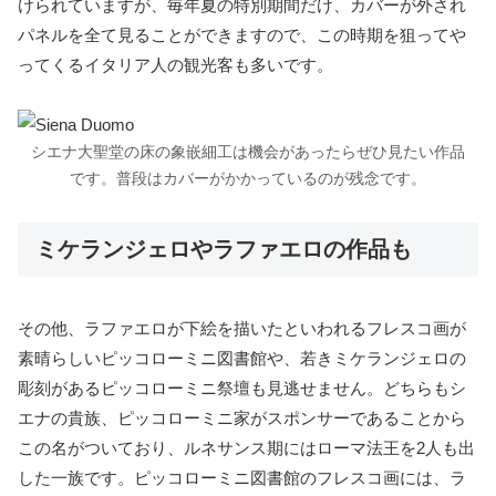
けられていますが、毎年夏の特別期間だけ、カバーが外され
パネルを全て見ることができますので、この時期を狙ってや
ってくるイタリア人の観光客も多いです。
シエナ大聖堂の床の象嵌細工は機会があったらぜひ見たい作品
です。普段はカバーがかかっているのが残念です。
ミケランジェロやラファエロの作品も
その他、ラファエロが下絵を描いたといわれるフレスコ画が
素晴らしいピッコローミニ図書館や、若きミケランジェロの
彫刻があるピッコローミニ祭壇も見逃せません。どちらもシ
エナの貴族、ピッコローミニ家がスポンサーであることから
この名がついており、ルネサンス期にはローマ法王を2人も出
した一族です。ピッコローミニ図書館のフレスコ画には、ラ