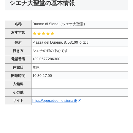
シエナ大聖堂の基本情報
名称
Duomo di Siena（シエナ大聖堂）
おすすめ
住所
Piazza del Duomo, 8, 53100 シエナ
行き方
シエナの町の中心です
電話番号
+39 0577286300
休館日
無休
開館時間
10:30-17:00
入館料
その他
サイト
https://operaduomo.siena.it/