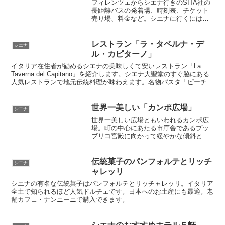
フィレンツェからシエナ行きのSITA社の
長距離バスの発着場、時刻表、チケット
売り場、料金など。シエナに行くにはプ
ルマンが便利です。帰りの切符も事前に
買っておくと楽ですよ
レストラン「ラ・タベルナ・デ
シエナ
ル・カピターノ」
イタリア在住者が勧めるシエナの美味しくて安いレストラン「La
Taverna del Capitano」を紹介します。シエナ大聖堂のすぐ脇にある
人気レストランで地元伝統料理が味わえます。名物パスタ「ピーチ」
も10ユーロと手頃なので、ぜひ予約してトライしてみましょう。ラ
ンチもディナーも予約で満席になる人気店です。
世界一美しい「カンポ広場」
シエナ
世界一美しい広場ともいわれるカンポ広
場。町の中心にあたる市庁舎であるプッ
ブリコ宮殿に向かって緩やかな傾斜とな
っていて、中世の建物に囲まれた扇形の
広場は当時のシエナの権力を感じさせま
す。
伝統菓子のパンフォルテとリッチ
シエナ
ャレッリ
シエナの有名な伝統菓子はパンフォルテとリッチャレッリ。イタリア
全土で知られるほど人気ドルチェです。日本へのお土産にも最適。老
舗カフェ・ナンニーニで購入できます。