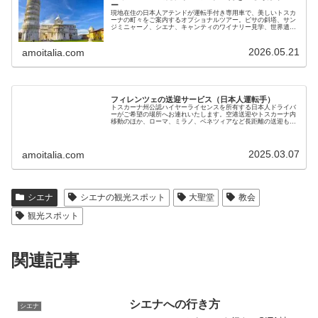
ー
現地在住の日本人アテンドが運転手付き専用車で、美しいトスカ
ーナの町々をご案内するオプショナルツアー。ピサの斜塔、サン
ジミニャーノ、シエナ、キャンティのワイナリー見学、世界遺産
オルチャ渓谷などをお楽しみください。現地ガイドが直接提供し
ます
2026.05.21
amoitalia.com
フィレンツェの送迎サービス（日本人運転手）
トスカーナ州公認ハイヤーライセンスを所有する日本人ドライバ
ーがご希望の場所へお連れいたします。空港送迎やトスカーナ内
移動のほか、ローマ、ミラノ、ベネツィアなど長距離の送迎も可
能です。黒塗りベンツで7名までご利用いただけます。料金も手
頃で安心です
2025.03.07
amoitalia.com
シエナ
シエナの観光スポット
大聖堂
教会
観光スポット
関連記事
シエナへの行き方
シエナ