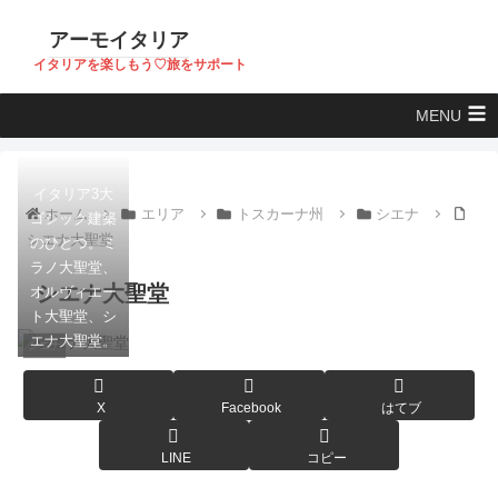
アーモイタリア
イタリアを楽しもう♡旅をサポート
MENU
イタリア3大
ホーム
エリア
トスカーナ州
シエナ
ゴシック建築
シエナ大聖堂
のひとつ。ミ
ラノ大聖堂、
シエナ大聖堂
オルヴィエー
ト大聖堂、シ
エナ大聖堂。
シエナ
X
Facebook
はてブ
LINE
コピー