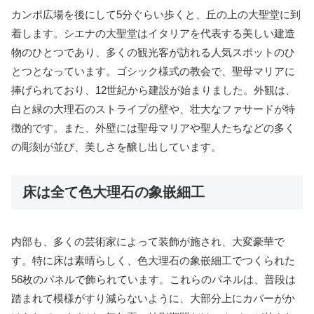
カンポ広場を後にして5分ぐらい歩くと、丘の上の大聖堂に到
着します。シエナの大聖堂はイタリアを代表する美しい建造
物のひとつであり、多くの観光客が訪れる人気スポットのひ
とつとなっています。ゴシック様式の教会で、聖母マリアに
捧げられており、12世紀から建設が始まりました。外観は、
白と緑の大理石のストライプの壁や、壮大なファサードが特
徴的です。また、外壁には聖母マリアや聖人たちなどの多く
の彫刻が並び、美しさを醸し出しています。
床は全て色大理石の象嵌細工
内部も、多くの芸術家によって装飾が施され、大変豪華で
す。特に床は素晴らしく、色大理石の象嵌細工でつくられた
56枚のパネルで飾られています。これらのパネルは、普段は
踏まれて模様がすり減らないように、大部分上にカバーがか