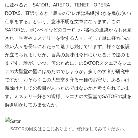
に並べると、SATOR、AREPO、TENET、OPERA、
ROTAS。直訳すると「農夫のアレポは馬鋤(す)きを曳(ひ)いて
仕事をする」という、意味不明な文章になります。この
SATORは、ポンペイなどのヨーロッパ各地の遺跡からも発見
され、学者やミステリーを愛する人々、そして単に好奇心の
強い人々を長年にわたって魅了し続けています。様々な仮説
が立てられましたが、言葉の意味は今日にいたるまで謎のま
まです。誰が、いつ、何のためにこのSATORスクエアをシエ
ナの大聖堂の壁にはめたのでしょうか。多くの学者が研究中
ですが、おそらくこの大聖堂を守る一種のお守り、あるいは
魔除けとしての役目があったのではないかと考えられていま
す。ミステリー好きの皆様、シエナの大聖堂でSATORの謎を
解き明かしてみませんか。
SATORの回文はここにあります。ぜひ探してみてください。