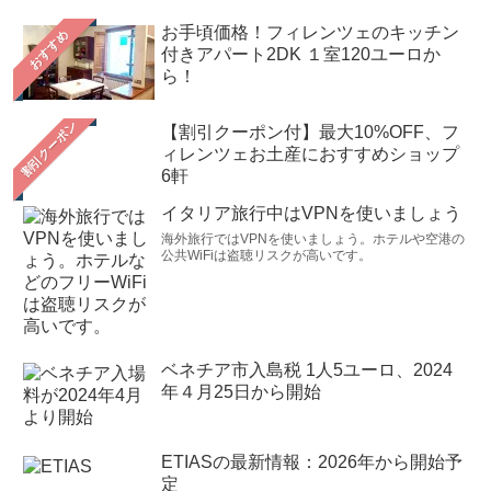
お手頃価格！フィレンツェのキッチン
おすすめ
付きアパート2DK １室120ユーロか
ら！
【割引クーポン付】最大10%OFF、フ
ィレンツェお土産におすすめショップ
6軒
イタリア旅行中はVPNを使いましょう
海外旅行ではVPNを使いましょう。ホテルや空港の
公共WiFiは盗聴リスクが高いです。
ベネチア市入島税 1人5ユーロ、2024
年４月25日から開始
ETIASの最新情報：2026年から開始予
定