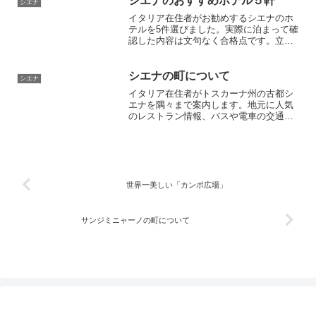
シエナのおすすめホテル５軒
シエナ
イタリア在住者がお勧めするシエナのホ
テルを5件選びました。実際に泊まって確
認した内容は文句なく合格点です。立地
が良く観光に便利、室内が綺麗で清潔、
サービス十分、そして価格もお手頃のホ
テルを紹介します。一度泊まればリピー
シエナの町について
シエナ
ターになること間違いないでしょう。伝
イタリア在住者がトスカーナ州の古都シ
統競馬競技のパリオの時期は宿の予約は
エナを隅々まで案内します。地元に人気
必須です。
のレストラン情報、バスや電車の交通案
内、観光名所、お勧めの宿泊ホテルなど
旅行に便利な情報が満載。パリオの観戦
日記やクチコミ情報など、ガイドブック
では見つからない生の情報を楽しめます
世界一美しい「カンポ広場」
サンジミニャーノの町について