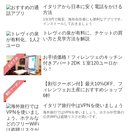
イタリアから日本に安く電話をかける
方法
1分3円で格安。海外在住者にも便利なアプリです。
インストールしておきましょう
トレヴィの泉が有料に。チケットの買
い方と見学方法を解説
お手頃価格！フィレンツェのキッチン
おすすめ
付きアパート2DK １室120ユーロか
ら！
【割引クーポン付】最大10%OFF、フ
ィレンツェお土産におすすめショップ
6軒
イタリア旅行中はVPNを使いましょう
海外旅行ではVPNを使いましょう。ホテルや空港の
公共WiFiは盗聴リスクが高いです。