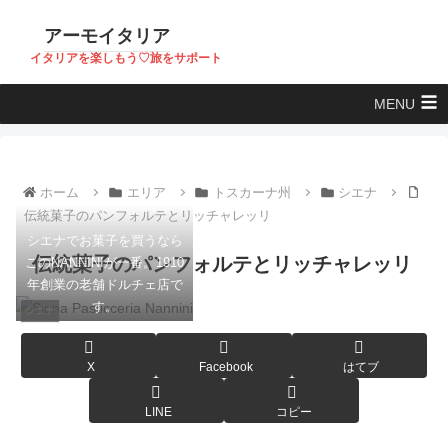
アーモイタリア
イタリアを楽しもう♡旅をサポート
MENU
ホーム
エリア
トスカーナ州
シエナ
伝統菓子のパンフォルテとリッチャレッリ
シエナでお菓子を買うなら
伝統菓子のパンフォルテとリッチャレッリ
このNANNINIが一番。1910
年創業の老舗ドルチェ店で
す。
シエナ
X
Facebook
はてブ
LINE
コピー