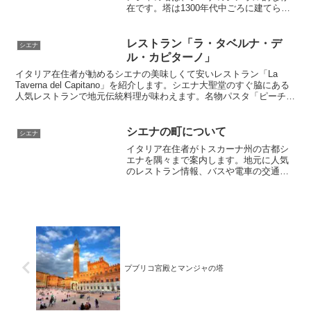
在です。塔は1300年代中ごろに建てら
れ、全長88mの塔はチケットを購入して
登ることができます。全て階段で登るこ
とになります。塔の上から真下のカンポ
レストラン「ラ・タベルナ・デ
シエナ
広場の全景を見渡すことができオススメ
ル・カピターノ」
です。
イタリア在住者が勧めるシエナの美味しくて安いレストラン「La
Taverna del Capitano」を紹介します。シエナ大聖堂のすぐ脇にある
人気レストランで地元伝統料理が味わえます。名物パスタ「ピーチ」
も10ユーロと手頃なので、ぜひ予約してトライしてみましょう。ラ
ンチもディナーも予約で満席になる人気店です。
シエナの町について
シエナ
イタリア在住者がトスカーナ州の古都シ
エナを隅々まで案内します。地元に人気
のレストラン情報、バスや電車の交通案
内、観光名所、お勧めの宿泊ホテルなど
旅行に便利な情報が満載。パリオの観戦
日記やクチコミ情報など、ガイドブック
では見つからない生の情報を楽しめます
プブリコ宮殿とマンジャの塔