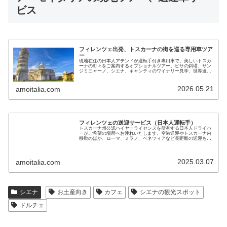
ビス
フィレンツェ出発、トスカーナの街を巡る専用車ツア
ー
現地在住の日本人アテンドが運転手付き専用車で、美しいトスカ
ーナの町々をご案内するオプショナルツアー。ピサの斜塔、サン
ジミニャーノ、シエナ、キャンティのワイナリー見学、世界遺産
オルチャ渓谷などをお楽しみください。現地ガイドが直接提供し
ます
2026.05.21
amoitalia.com
フィレンツェの送迎サービス（日本人運転手）
トスカーナ州公認ハイヤーライセンスを所有する日本人ドライバ
ーがご希望の場所へお連れいたします。空港送迎やトスカーナ内
移動のほか、ローマ、ミラノ、ベネツィアなど長距離の送迎も可
能です。黒塗りベンツで7名までご利用いただけます。料金も手
頃で安心です
2025.03.07
amoitalia.com
シエナ
お土産向き
カフェ
シエナの観光スポット
ドルチェ