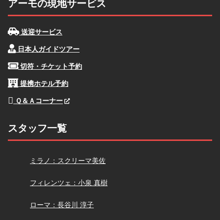
アーモの現地サービス
送迎サービス
日本人ガイドツアー
切符・チケット予約
提携ホテル予約
Ｑ＆Ａコーナー
スタッフ一覧
スクリーマ
ミラノ：スクリーマ美佐
小泉
フィレンツェ：小泉 真樹
長谷川
ローマ：長谷川 淳子