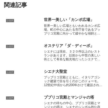
関連記事
世界一美しい「カンポ広場」
シエナ
世界一美しい広場ともいわれるカンポ広
場。町の中心にあたる市庁舎であるプッ
ブリコ宮殿に向かって緩やかな傾斜とな
っていて、中世の建物に囲まれた扇形の
広場は当時のシエナの権力を感じさせま
す。
オステリア「ダ・ディーボ」
シエナ
シエナには現在、３２０件以上のレスト
ランがあります。以前から中世の美しい
街として有名な観光地だったシエナです
が、１９９５年に世界遺産に要録されて
からは観光客は更に増えています。そん
な観光客向けの料理を作るお店も増えて
シエナ大聖堂
シエナ
いるなか、実際にシエナに住み色々なお
プッブリコ宮殿とともに、イタリアゴシ
店を食べ歩いた私が地元の人が通うお勧
ック建築で目を引くのがこのドォーモ。
めのお店を紹介します！
12世紀中頃から約200年かけて建設され
た。ドォーモの装飾と建築にはニコラ・
ピサーノ（Nicola Pisano）、ミケランジ
ェロ、ドナテッロなどなど当時の一流芸
プブリコ宮殿とマンジャの塔
シエナ
術家が顔を揃えています。
シエナの待ちの中心、プブリコ宮殿とマ
ンジャの塔は、シエナのシンボル的な存