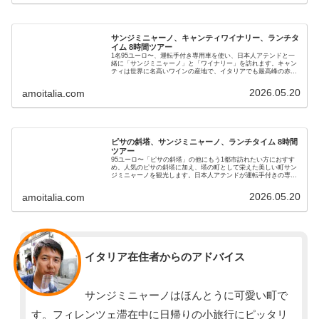
サンジミニャーノ、キャンティワイナリー、ランチタ
イム 8時間ツアー
1名95ユーロ〜、運転手付き専用車を使い、日本人アテンドと一
緒に「サンジミニャーノ」と「ワイナリー」を訪れます。キャン
ティは世界に名高いワインの産地で、イタリアでも最高峰の赤ワ
インを産出しています。日本語アテンドが分かりやすく解説しな
がら見学・試飲が楽しめます。
2026.05.20
amoitalia.com
ピサの斜塔、サンジミニャーノ、ランチタイム 8時間
ツアー
95ユーロ〜「ピサの斜塔」の他にもう1都市訪れたい方におすす
め。人気のピサの斜塔に加え、塔の町として栄えた美しい町サン
ジミニャーノを観光します。日本人アテンドが運転手付きの専用
車でホテルまでお迎えに伺います。楽しい観光と美味しいイタリ
ア料理を満喫していただけます。
2026.05.20
amoitalia.com
スタッフ
イタリア在住者からのアドバイス
サンジミニャーノはほんとうに可愛い町で
す。フィレンツェ滞在中に日帰りの小旅行にピッタリ