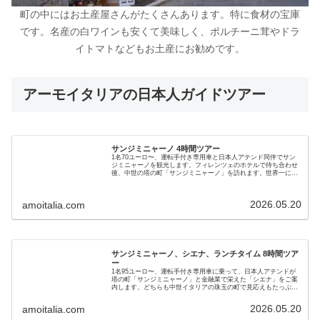
町の中にはお土産屋さんがたくさんあります。特に食材の宝庫
です。名産の白ワインも安くて美味しく、ポルチーニ茸やドラ
イトマトなどもお土産にお勧めです。
アーモイタリアの日本人ガイドツアー
サンジミニャーノ 4時間ツアー
1名70ユーロ〜、運転手付き専用車と日本人アテンド同伴でサン
ジミニャーノを観光します。フィレンツェのホテルで待ち合わせ
後、中世の塔の町「サンジミニャーノ」を訪れます。世界一に輝
いたジェラート店も立ち寄りますよ。美しいトスカーナの風景も
楽しんで、フィレンツェのホテルで解散。車の移動で快適です。
2026.05.20
amoitalia.com
サンジミニャーノ、シエナ、ランチタイム 8時間ツア
ー
1名95ユーロ〜、運転手付き専用車に乗って、日本人アテンドが
塔の町「サンジミニャーノ」と金融業で栄えた「シエナ」をご案
内します。どちらも中世イタリアの珠玉の町で見応えもたっぷり
です。ランチでは地元伝統料理の美味しいレストランもお楽しみ
ください。
2026.05.20
amoitalia.com