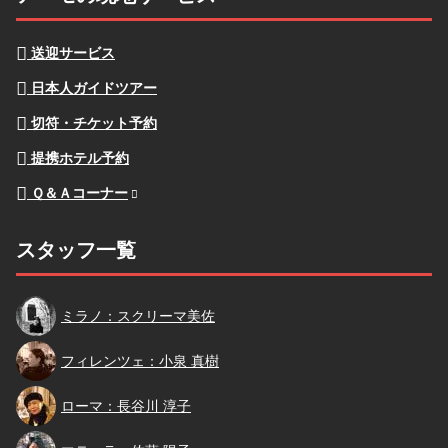
送迎サービス
日本人ガイドツアー
切符・チケット予約
提携ホテル予約
Ｑ＆Ａコーナー
スタッフ一覧
スクリーマ
ミラノ：スクリーマ美佐
小泉
フィレンツェ：小泉 真樹
長谷川
ローマ：長谷川 淳子