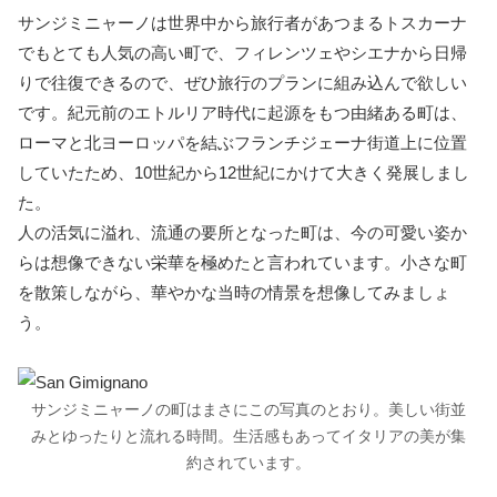
サンジミニャーノは世界中から旅行者があつまるトスカーナ
でもとても人気の高い町で、フィレンツェやシエナから日帰
りで往復できるので、ぜひ旅行のプランに組み込んで欲しい
です。紀元前のエトルリア時代に起源をもつ由緒ある町は、
ローマと北ヨーロッパを結ぶフランチジェーナ街道上に位置
していたため、10世紀から12世紀にかけて大きく発展しまし
た。
人の活気に溢れ、流通の要所となった町は、今の可愛い姿か
らは想像できない栄華を極めたと言われています。小さな町
を散策しながら、華やかな当時の情景を想像してみましょ
う。
サンジミニャーノの町はまさにこの写真のとおり。美しい街並
みとゆったりと流れる時間。生活感もあってイタリアの美が集
約されています。