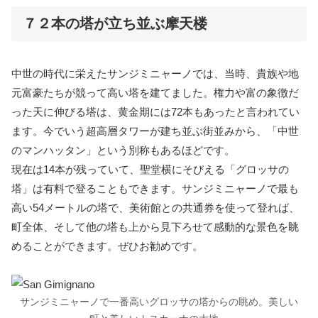
７２本の塔が立ち並ぶ摩天楼
中世の時代に栄えたサンジミニャーノでは、当時、貴族や地
元富豪たちが競って高い塔を建てました。権力や富の象徴だ
った天に伸びる塔は、黄金期には72本もあったと言われてい
ます。今でいう超高層タワーが建ち並ぶ街並みから、「中世
のマンハッタン」という別称もあるほどです。
現在は14本が残っていて、聖堂横にそびえる「グロッサの
塔」は有料で登ることもできます。サンジミニャーノで最も
高い54メートルの塔で、美術館との共通券を使って登れば、
町全体、そして他の塔も上から見下ろせて感動的な景色を眺
めることができます。ぜひお勧めです。
サンジミニャーノで一番高いグロッサの塔からの眺め。美しい