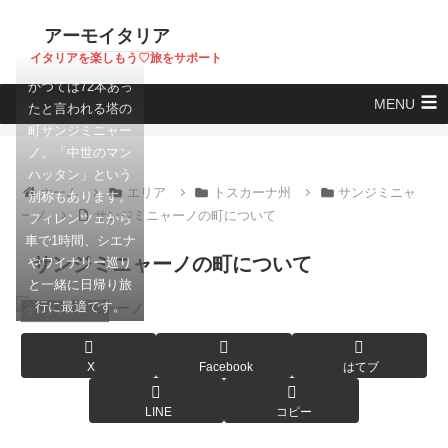
アーモイタリア
イタリアを楽しもう♡旅をサポート
かつては72本あっ
MENU
たと言われる塔の
町サンジミニャー
ノ。「中世のマン
ハッタン」という
ホーム
エリア
トスカーナ州
サンジミニャ
別称もあります。
ーノ
サンジミニャーノの町について
フィレンツェから
車で1時間、シエナ
サンジミニャーノの町について
やワイナリー巡り
と一緒に日帰り旅
行に最適です。
サンジミニャーノ
X
Facebook
はてブ
LINE
コピー