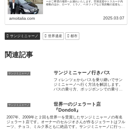
ーがご希望の場所へお連れいたします。空港送迎やトスカーナ内
移動のほか、ローマ、ミラノ、ベネツィアなど長距離の送迎も可
能です。黒塗りベンツで7名までご利用いただけます。料金も手
頃で安心です
2025.03.07
amoitalia.com
サンジミニャーノ
世界遺産
都市
関連記事
サンジミニャーノ行きバス
サンジミニャーノ
フィレンツェからバスを乗り継いでサン
ジミニャーノへ行く方法を解説します。
バスの乗り方、ポッジボンシでの乗り換
え方法、時刻表一覧、乗り継ぎ時間、所
要時間、運賃などすべて分かります。ポ
ッジボンシのバス停の写真もあって乗り
世界一のジェラート店
サンジミニャーノ
換えが分かりやすいです
『Dondoli』
2007年、2009年と２回も世界一を受賞したサンジミニャーノの有名
ジェラート店です。オーナーのセルジオさんが作るジェラートはフル
ーツ、チョコ、ミルク系ともに絶品です。サンジミニャーノに行った
ら絶対に食べなくてはいけませんよ。このお店オリジナルの味もある