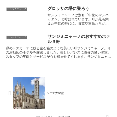
ので、事前にチェックしてから行きましょう。
グロッサの塔に登ろう
サンジミニャーノ
サンジミニャーノは別名「中世のマンハ
ッタン」と呼ばれています。町が最も栄
えた中世の時代に、貴族や富豪たちが権
力や富の象徴として高い塔を競って建て
たのです。その数は実に７２本。小さな
町はまるでキノコが生えたような景色だ
サンジミニャーノのおすすめホテ
サンジミニャーノ
ったことでしょう。現在はそのうち１４
ル３軒
本が残っていて、今もなお登頂可能な塔
緑のトスカーナに残る宝石箱のような美しい町サンジミニャーノ。そ
があります
のお勧めのホテルを厳選しました。美しいパレスに設備の良い客室、
スタッフの笑顔とサービスが心を和ませてくれます。サンジミニャー
ノはレストランも美味しいので、きっと素晴らしい旅行になることで
しょう。
シエナ大聖堂