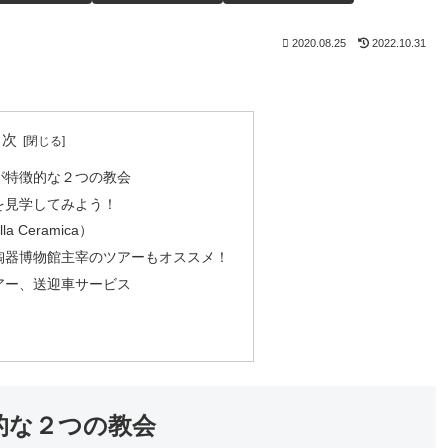
2020.08.25
2022.10.31
目次
が特徴的な２つの教会
を見学してみよう！
a Ceramica）
陶器博物館主宰のツアーもオススメ！
アー、送迎車サービス
的な２つの教会