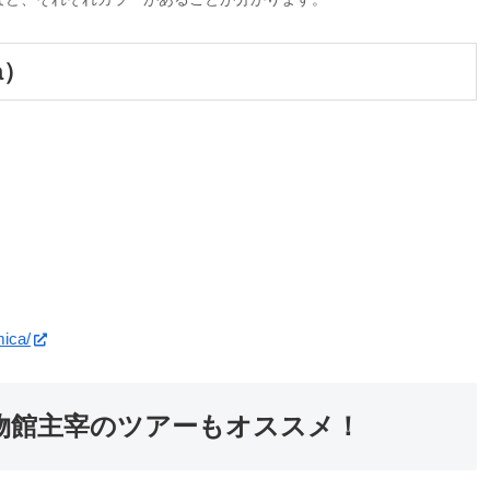
a）
ica/
物館主宰のツアーもオススメ！