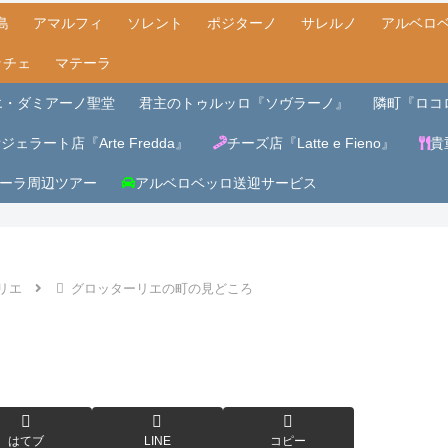
島
アマルフィ
ソレント
ポジターノ
サレルノ
アルベロ
ッチェ
マテーラ
エ・ダミアーノ聖堂
君主のトゥルッロ『ソヴラーノ』
隣町『ロコ
ジェラート店『Arte Fredda』
チーズ店『Latte e Fieno』
貴
ーラ周辺ツアー
アルベロベッロ送迎サービス
リエ
グロッターリエの町の見どころ
はてブ
LINE
コピー