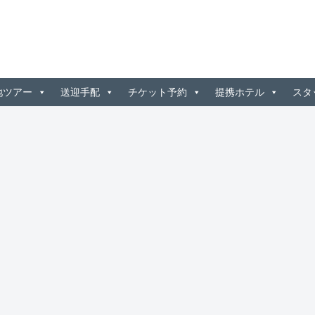
地ツアー
送迎手配
チケット予約
提携ホテル
スタ