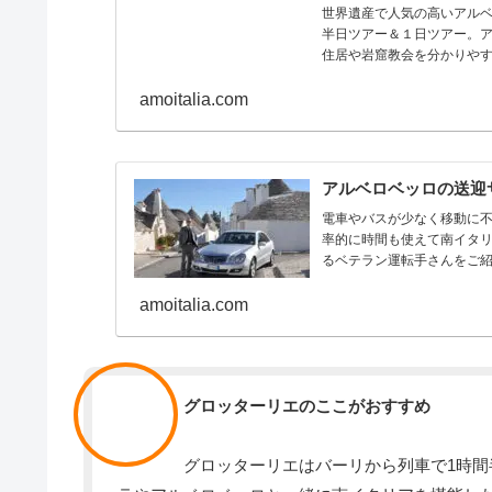
世界遺産で人気の高いアル
半日ツアー＆１日ツアー。
住居や岩窟教会を分かりや
amoitalia.com
アルベロベッロの送迎
電車やバスが少なく移動に
率的に時間も使えて南イタ
るベテラン運転手さんをご
amoitalia.com
スタッフ
グロッターリエのここがおすすめ
グロッターリエはバーリから列車で1時