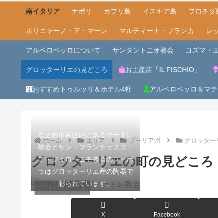
南イタリア
ナポリ
カプリ島
イスキア島
プロチダ
ポリニャーノ・ア・マーレ
マルティーナ・フランカ
レ
アルベロベッロについて
サンタントニオ教会
コズマ・
グロッターリエの見どころ
お土産店「IL FISCHIO」
おすすめトゥルッリ＆ホテル4軒
アルベロベッロ＆マテ
歴史的市街区内にあるマードレ
ホーム
エリア
プーリア州
グロッター
教会とサン・フランチェスコ・
グロッターリエの町の見どころ
デ・ジェローニモ教会のクーポ
ラはグロッターリエ産の陶器で
彩られています。
グロッターリエ
X
Facebook