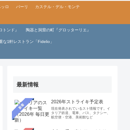
ベッロ
バーリ
カステル・デル・モンテ
ロトンド』
陶器と洞窟の町『グロッターリエ』
重な1軒レストラン「Fidelio」
最新情報
2026年ストライキ予定表
新着
現在発表されているスト情報です。イ
タリア鉄道、電車、バス、タクシー、
航空便・空港、美術館など