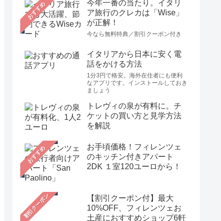
今年一番の当たり。イタリ
おすすめ
ア旅行のクレカは「Wise」
が正解！
今なら無料特典／割引クーポン付き
イタリアから日本に安く電
話をかける方法
1分3円で格安。海外在住者にも便利
なアプリです。インストールしておき
ましょう
トレヴィの泉が有料に。チ
ケットの買い方と見学方法
を解説
お手頃価格！フィレンツェ
おすすめ
のキッチン付きアパート
2DK １室120ユーロから！
【割引クーポン付】最大
10%OFF、フィレンツェお
土産におすすめショップ6軒