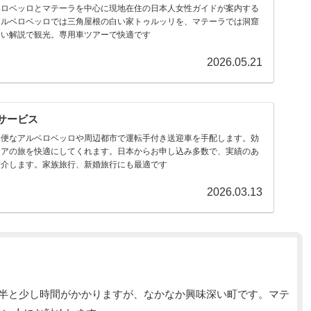
ベロベッロとマテーラを中心に現地在住の日本人女性ガイドが案内する
アルベロベッロでは三角屋根の白い家トゥルッリを、マテーラでは洞窟
すい解説で観光。専用車ツアーで快適です
2026.05.21
サービス
不便なアルベロベッロや周辺都市で運転手付き送迎車を手配します。効
リアの旅を快適にしてくれます。日本からお申し込み多数で、実績のあ
紹介します。家族旅行、新婚旅行にも最適です
2026.03.13
間半と少し時間がかかりますが、なかなか興味深い町です。マテ