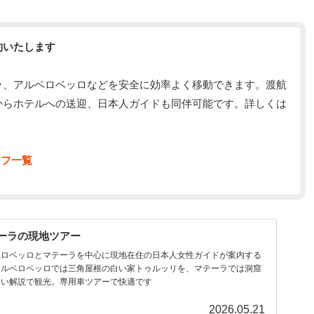
約いたします
ラ、アルベロベッロなどを安全に効率よく移動できます。渡航
からホテルへの送迎、日本人ガイドも同伴可能です。詳しくは
ッフ一覧
ーラの現地ツアー
ベロベッロとマテーラを中心に現地在住の日本人女性ガイドが案内する
アルベロベッロでは三角屋根の白い家トゥルッリを、マテーラでは洞窟
すい解説で観光。専用車ツアーで快適です
2026.05.21