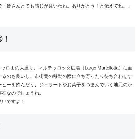
で「皆さんとても感じが良いわね。ありがとう！と伝えてね。」
◎！
ッロ１の大通り、マルテッロッタ広場（Largo Martellotta）に面
するのも良いし、市街間の移動の際に立ち寄ったり待ち合わせす
ーヒーを飲んだり、ジェラートやお菓子をつまんでいく地元のか
存在なのでしょうね。
良いですよ！
！