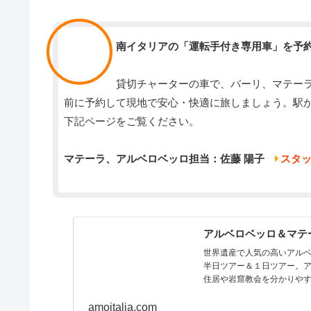
スタッフ
南イタリアの「運転手付き専用車」を予
貸切チャーターの車で、バーリ、マテー
前に予約して現地で安心・快適に旅しましょう。駅
下記ページをご覧ください。
マテーラ、アルベロベッロ担当：佐藤 陽子
スタ
アルベロベッロ＆マテ
世界遺産で人気の高いアル
半日ツアー＆１日ツアー。
住居や岩窟教会を分かりや
amoitalia.com