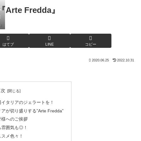
e Fredda』
広
ま
はてブ
LINE
コピー
2020.06.25
2022.10.31
目次
場イタリアのジェラートを！
切り盛りする”Arte Fredda”
皆様へのご挨拶
も雰囲気も◎！
ススメ色々！