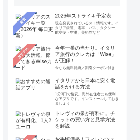
2026年ストライキ予定表
新着
現在発表されているスト情報です。イ
タリア鉄道、電車、バス、タクシー、
航空便・空港、美術館など
今年一番の当たり。イタリ
おすすめ
ア旅行のクレカは「Wise」
が正解！
今なら無料特典／割引クーポン付き
イタリアから日本に安く電
話をかける方法
1分3円で格安。海外在住者にも便利
なアプリです。インストールしておき
ましょう
トレヴィの泉が有料に。チ
ケットの買い方と見学方法
を解説
お手頃価格！フィレンツェ