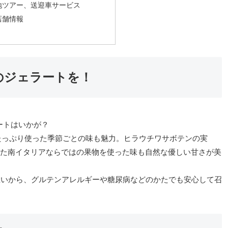
地ツアー、送迎車サービス
店舗情報
のジェラートを！
ートはいかが？
果物をたっぷり使った季節ごとの味も魅力。ヒラウチワサボテンの実
resco）といった南イタリアならではの果物を使った味も自然な優しい甘さが美
思いから、グルテンアレルギーや糖尿病などのかたでも安心して召