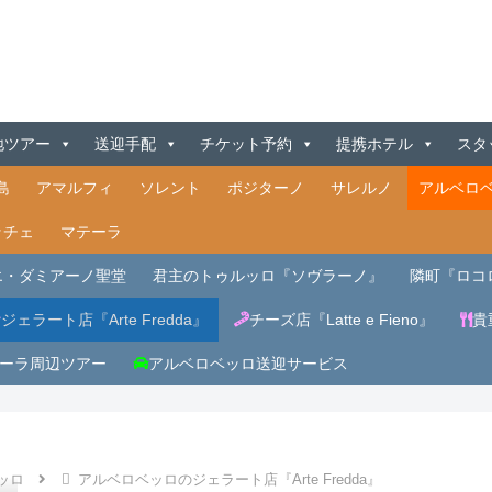
地ツアー
送迎手配
チケット予約
提携ホテル
スタ
島
アマルフィ
ソレント
ポジターノ
サレルノ
アルベロ
ッチェ
マテーラ
エ・ダミアーノ聖堂
君主のトゥルッロ『ソヴラーノ』
隣町『ロコ
ジェラート店『Arte Fredda』
チーズ店『Latte e Fieno』
貴
ーラ周辺ツアー
アルベロベッロ送迎サービス
ッロ
アルベロベッロのジェラート店『Arte Fredda』