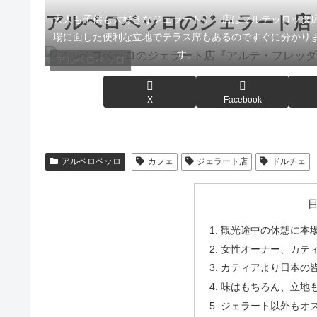
アルベロベッロのジェラート店『Art
大人も子供も大好きなジェラート！ 店はマルテッロッタ
場に面した便利な立地でテラス席もあるのですぐに分かり
す。
アルベロベッロ
X
Facebook
アルベロベッロ
カフェ
ジェラート店
ドルチェ
観光途中の休憩に本
女性オーナー、カティアが
カティアより日本の
味はもちろん、立地
ジェラート以外もオ