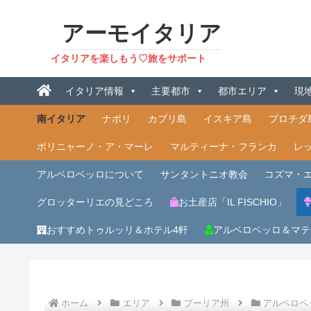
アーモイタリア
イタリアを楽しもう♡旅をサポート
イタリア情報
主要都市
都市エリア
現
南イタリア
ナポリ
カプリ島
イスキア島
プロチダ
ポリニャーノ・ア・マーレ
マルティーナ・フランカ
レ
アルベロベッロについて
サンタントニオ教会
コズマ・
グロッターリエの見どころ
お土産店「IL FISCHIO」
おすすめトゥルッリ＆ホテル4軒
アルベロベッロ＆マテ
ホーム
エリア
プーリア州
アルベロベ