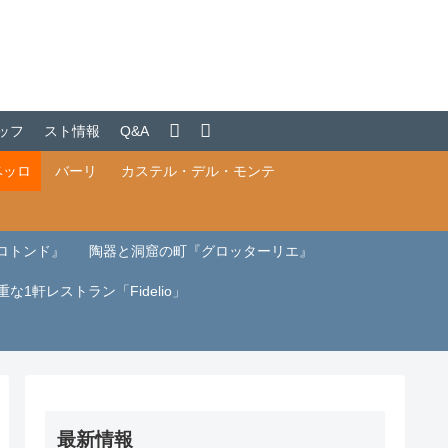
ッフ
スト情報
Q&A
ベッロ
バーリ
カステル・デル・モンテ
ロトンド』
陶器と洞窟の町『グロッターリエ』
重な1軒レストラン「Fidelio」
最新情報