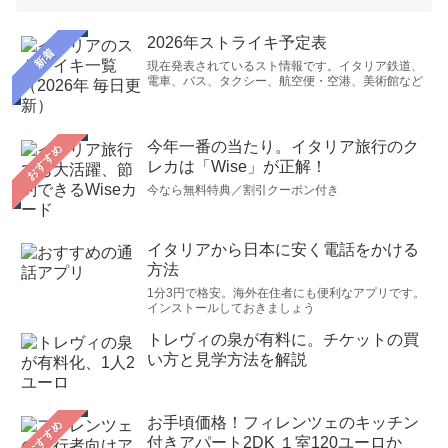
2026年ストライキ予定表
新着
現在発表されているスト情報です。イタリア鉄道、
電車、バス、タクシー、航空便・空港、美術館など
今年一番の当たり。イタリア旅行のク
おすすめ
レカは「Wise」が正解！
今なら無料特典／割引クーポン付き
イタリアから日本に安く電話をかける
方法
1分3円で格安。海外在住者にも便利なアプリです。
インストールしておきましょう
トレヴィの泉が有料に。チケットの買
い方と見学方法を解説
お手頃価格！フィレンツェのキッチン
おすすめ
付きアパート2DK １室120ユーロか