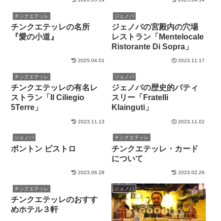
チンクエテッレ
ジェノバ
チンクエテッレの名所
ジェノバの宮殿内の穴場
『愛の小道』
レストラン「Mentelocale
Ristorante Di Sopra」
2025.04.01
2023.11.17
チンクエテッレ
ジェノバ
チンクエテッレの有名レ
ジェノバの歴史的パティ
ストラン「Il Ciliegio
スリー「Fratelli
5Terre」
Klainguti」
2023.11.13
2023.11.02
ジェノバ
チンクエテッレ
ボントン ビストロ
チンクエテッレ・カード
について
2023.06.28
2023.02.26
チンクエテッレ
ジェノバ
チンクエテッレのおすす
めホテル３軒