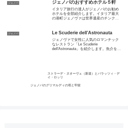
のみ営業しています。
ジェノバのおすすめホテル５軒
ジェノバ
イタリア旅行の達人がジェノバのお勧め
ホテルを全部紹介します。イタリア最大
の港町ジェノヴァは世界遺産のチンクエ
テッレにも近く、美しい街並みが魅力の
町です。チンクエテッレの町は特徴的で
最近は特に人気観光地となっています。
Le Scuderie dell’Astronauta
ジェノバ
海の幸も美味しくのんびりと充実した観
ジェノヴァで女性に人気のロマンチック
光が楽しめます。
なレストラン「Le Scuderie
dell'Astronauta」を紹介します。魚介をた
っぷりと使った料理が自慢でイタリアの
伝統料理、地元リグーリア料理を堪能で
きます。前菜とデザートのビュッフェも
あります。
ストラーデ・ヌオーヴェ（新道）とパラッツィ・デ
イ・ロッリ
ジェノバのグリマルディの塔と牢獄