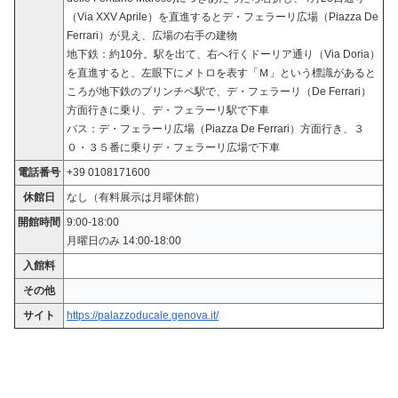
（Via XXV Aprile）を直進するとデ・フェラーリ広場（Piazza De
Ferrari）が見え、広場の右手の建物
地下鉄：約10分。駅を出て、右へ行くドーリア通り（Via Doria）
を直進すると、左眼下にメトロを表す「Ｍ」という標識があると
ころが地下鉄のプリンチペ駅で、デ・フェラーリ（De Ferrari）
方面行きに乗り、デ・フェラーリ駅で下車
バス：デ・フェラーリ広場（Piazza De Ferrari）方面行き、３
０・３５番に乗りデ・フェラーリ広場で下車
電話番号
+39 0108171600
休館日
なし（有料展示は月曜休館）
開館時間
9:00-18:00
月曜日のみ 14:00-18:00
入館料
その他
サイト
https://palazzoducale.genova.it/