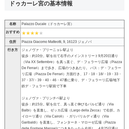
ドゥカーレ宮の基本情報
名称
Palazzo Ducale（ドゥカーレ宮）
おすすめ
住所
Piazza Giacomo Matteotti, 9, 16123 ジェノバ
行き方
ジェノヴァ・ブリーニョレ駅より
徒歩：約10分。駅を出て右手のメインストリート9月20日通り
（Via XX Settembre）を真っ直ぐ、デ・フェラーリ広場（Piazza
De Ferrari）まで歩き、広場のつきあたり。 バス：デ・フェラー
リ広場（Piazza De Ferrari）方面行き、17・18・18/・19・33・
37・37/・39・40・46・47番に乗り、デ・フェラーリ広場/地下
鉄デ・フェラーリ駅前で下車
ジェノヴァ・プリンチペ駅より
徒歩：約15分。駅を出て、真っ直ぐ伸びるバルビ通り（Via
Balbi）を直進し、ゼッカ広場（Largo della Zecca）で右折。カ
イローリ通り（Via Cairoli）・ガリバリルディ通り（Via
Garibaldi）を直進し、フォンターネ・マローゼ広場（Piazza
delle Fontane Marose)につきあたったら右折し、4月25日通り