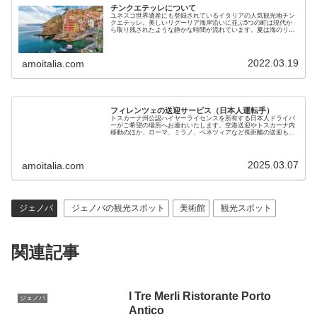
チンクエテッレについて
ユネスコ世界遺産にも登録されているイタリアの人気観光地チン
クエテッレ。美しいリグーリア海岸沿いに並ぶ5つの町は現代か
ら取り残されたような静かな時間が流れています。夏は海のリゾ
ート地、他の季節でも美味しい海の幸が楽しめるため近年日本人
にも人気のイタリア観光スポットとなっています。地図付きで５
つの村を全部紹介します
2022.03.19
amoitalia.com
フィレンツェの送迎サービス（日本人運転手）
トスカーナ州公認ハイヤーライセンスを所有する日本人ドライバ
ーがご希望の場所へお連れいたします。空港送迎やトスカーナ内
移動のほか、ローマ、ミラノ、ベネツィアなど長距離の送迎も可
能です。黒塗りベンツで7名までご利用いただけます。料金も手
頃で安心です
2025.03.07
amoitalia.com
ジェノバ
ジェノバの観光スポット
美術館
観光スポット
関連記事
I Tre Merli Ristorante Porto
ジェノバ
Antico