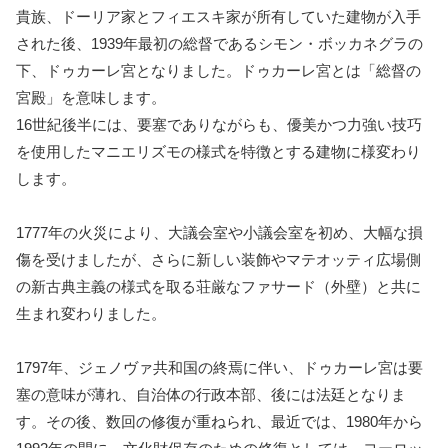
貴族、ドーリア家とフィエスキ家が所有していた建物が入手
された後、1939年最初の総督であるシモン・ボッカネグラの
下、ドゥカーレ宮となりました。ドゥカーレ宮とは「総督の
宮殿」を意味します。
16世紀後半には、要塞でありながらも、優美かつ力強い技巧
を使用したマニエリズモの様式を特徴とする建物に様変わり
します。
1777年の火災により、大議会室や小議会室を初め、大幅な損
傷を受けましたが、さらに新しい装飾やマテオッティ広場側
の新古典主義の様式を取る荘厳なファサード（外壁）と共に
生まれ変わりました。
1797年、ジェノヴァ共和国の終焉に伴い、ドゥカーレ宮は要
塞の意味が薄れ、自治体の行政本部、後には法廷となりま
す。その後、数回の修復が重ねられ、最近では、1980年から