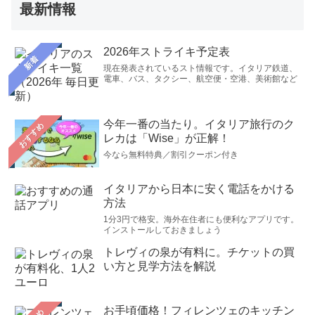
最新情報
2026年ストライキ予定表
新着
現在発表されているスト情報です。イタリア鉄道、
電車、バス、タクシー、航空便・空港、美術館など
今年一番の当たり。イタリア旅行のク
おすすめ
レカは「Wise」が正解！
今なら無料特典／割引クーポン付き
イタリアから日本に安く電話をかける
方法
1分3円で格安。海外在住者にも便利なアプリです。
インストールしておきましょう
トレヴィの泉が有料に。チケットの買
い方と見学方法を解説
お手頃価格！フィレンツェのキッチン