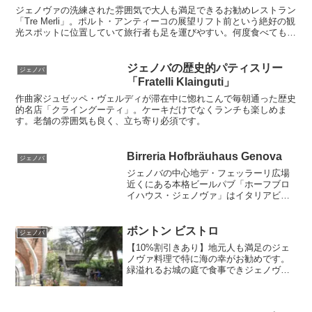
ジェノヴァの洗練された雰囲気で大人も満足できるお勧めレストラン
「Tre Merli」。ポルト・アンティーコの展望リフト前という絶好の観
光スポットに位置していて旅行者も足を運びやすい。何度食べても料
理とサービスに満足できるお店で日曜日も営業しています。
ジェノバの歴史的パティスリー
ジェノバ
「Fratelli Klainguti」
作曲家ジュゼッペ・ヴェルディが滞在中に惚れこんで毎朝通った歴史
的名店「クライングーティ」。ケーキだけでなくランチも楽しめま
す。老舗の雰囲気も良く、立ち寄り必須です。
Birreria Hofbräuhaus Genova
ジェノバ
ジェノバの中心地デ・フェッラーリ広場
近くにある本格ビールパブ「ホーフブロ
イハウス・ジェノヴァ」はイタリアビー
ル業界の中で選抜された最高のドイツビ
ールを出すお店。食にもこだわりがあり
北イタリアのアルト・アディジェとチロ
ボントン ビストロ
ジェノバ
ル地方の料理が食べられます。ジェノバ
【10%割引きあり】地元人も満足のジェ
観光でのどの渇きを感じたらこのビアホ
ノヴァ料理で特に海の幸がお勧めです。
ールに直行しよう！旅行の楽しい思い出
緑溢れるお城の庭で食事できジェノヴァ
になる美味しいお店です。
の港町が一望できます。料金も手頃で味
も大満足。駅からも近く、くつろげる超
穴場のカフェ・レストランです。ランチ