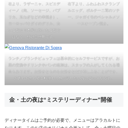
右より、ラザーニャ、スピエデ
右下より、ふわふわスクランブ
ィーノ（肉、ソーセージ、パプ
ルエッグ、ポルチーニ茸のソテ
リカ、玉ねぎなどの串焼き）、
ー、ジャガイモのベシャルメソ
ヨーロッパキダイのグリル、白
ースオーブン焼き。
いご飯は日本風に炊いたご飯で
はなく、付け合せ用です。
ランチ／ブランチビュッフェは基本的にセルフサービスですが、お
皿の交換やドリンクやパンの追加は、スタッフの人がしてくれる場
合もあります。お好きなものをお好きなだけ召し上ることができ、
お肉もお魚も郷土料理もと色々試したい方にピッタリです。
金・土の夜は“ミステリーディナー”開催
ディナータイムはご予約が必要で、メニューはアラカルトに
なります。このお店のオリジナル企画として、金・土曜日の