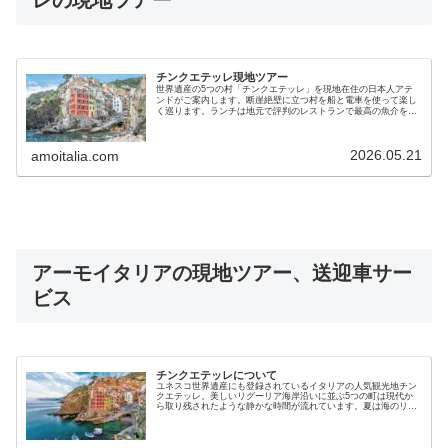
レの現地ツアー
チンクエテッレ現地ツアー
世界遺産の5つの村「チンクエテッレ」を現地在住の日本人アテ
ンドがご案内します。断崖絶壁に立つ村を船と電車を使って楽し
く巡ります。ランチは地元で評判のレストランで最高の魚介を堪
能します。フィレンツェから専用車で送迎も可能です。
2026.05.21
amoitalia.com
アーモイタリアの現地ツアー、送迎車サー
ビス
チンクエテッレについて
ユネスコ世界遺産にも登録されているイタリアの人気観光地チン
クエテッレ。美しいリグーリア海岸沿いに並ぶ5つの町は現代か
ら取り残されたような静かな時間が流れています。夏は海のリゾ
ート地、他の季節でも美味しい海の幸が楽しめるため近年日本人
にも人気のイタリア観光スポットとなっています。地図付きで５
つの村を全部紹介します