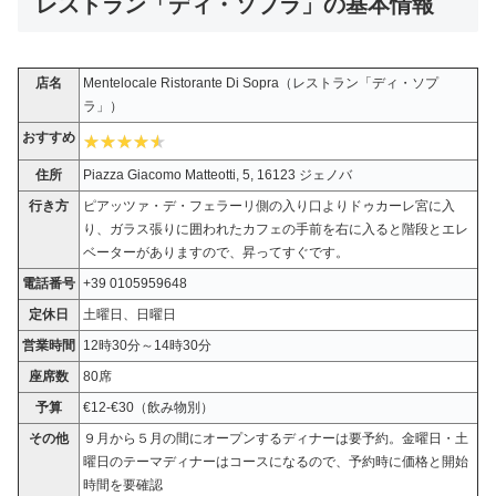
レストラン「ディ・ソプラ」の基本情報
店名
Mentelocale Ristorante Di Sopra（レストラン「ディ・ソプ
ラ」）
おすすめ
住所
Piazza Giacomo Matteotti, 5, 16123 ジェノバ
行き方
ピアッツァ・デ・フェラーリ側の入り口よりドゥカーレ宮に入
り、ガラス張りに囲われたカフェの手前を右に入ると階段とエレ
ベーターがありますので、昇ってすぐです。
電話番号
+39 0105959648
定休日
土曜日、日曜日
営業時間
12時30分～14時30分
座席数
80席
予算
€12-€30（飲み物別）
その他
９月から５月の間にオープンするディナーは要予約。金曜日・土
曜日のテーマディナーはコースになるので、予約時に価格と開始
時間を要確認