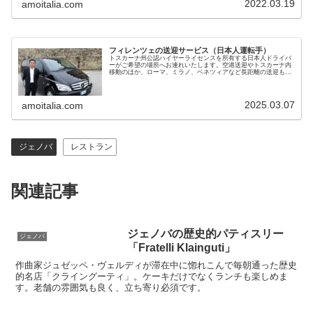
2022.03.19
amoitalia.com
フィレンツェの送迎サービス（日本人運転手）
トスカーナ州公認ハイヤーライセンスを所有する日本人ドライバ
ーがご希望の場所へお連れいたします。空港送迎やトスカーナ内
移動のほか、ローマ、ミラノ、ベネツィアなど長距離の送迎も可
能です。黒塗りベンツで7名までご利用いただけます。料金も手
頃で安心です
2025.03.07
amoitalia.com
ジェノバ
レストラン
関連記事
ジェノバの歴史的パティスリー
ジェノバ
「Fratelli Klainguti」
作曲家ジュゼッペ・ヴェルディが滞在中に惚れこんで毎朝通った歴史
的名店「クライングーティ」。ケーキだけでなくランチも楽しめま
す。老舗の雰囲気も良く、立ち寄り必須です。