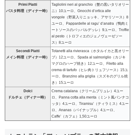
Primi Piatti
Tagliolini neri al granchio（蟹の黒いタリオリー
パスタ料理（ディナー時）
ニ）10ユーロ、Gnocchi d’ortica alle
vongole（野菜入りニョッキ、アサリソース）8
ユーロ、Pappardelle al ragu’ d’anatra（鴨肉ミ
ートソースのパッパルデッレ）9ユーロ、Troffie
al pesto（トロフィエのジェノヴェーゼソー
ス）8ユーロ
Secondi Piatti
Totanetti alla rivierasca（ホタルイカと黒オリー
メイン料理（ディナー時）
ブ）12ユーロ、Spada al salmoriglio（カジキ
マグロのハーブ焼き）12ユーロ、Filetto alla
crema di tartufo（ヒレ肉トリュフソース）15ユ
ーロ、Branzino alla griglia（スズキのグリル焼
き）15ユーロ
Dolci
Crema catalana（クリームブリュレ）4ユー
ドルチェ（ディナー時）
ロ、Panna cotta alla menta（ミント風パンナコ
ッタ）4ユーロ、Tiramisu’（ティラミス）4ユー
ロ、Ananas（パイナップル）4ユーロ、
Caffe’（カフェ）1,50ユーロ