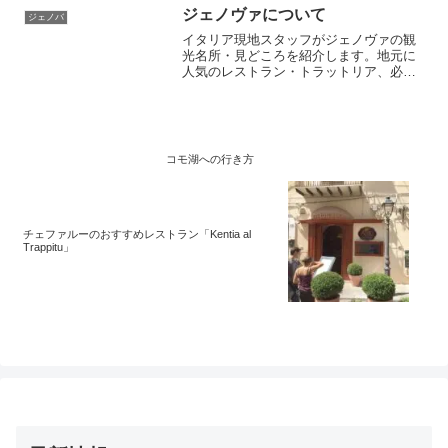
穴場のカフェ・レストランです。ランチ
ジェノヴァについて
ジェノバ
のみ営業しています。
イタリア現地スタッフがジェノヴァの観
光名所・見どころを紹介します。地元に
人気のレストラン・トラットリア、必見
の観光名所や美術館、列車・バスの時刻
表などをガイドブックにも書いていない
貴重な情報を掲載。クチコミ情報も充実
していて、イタリア旅行の前は必見です
コモ湖への行き方
チェファルーのおすすめレストラン「Kentia al
Trappitu」