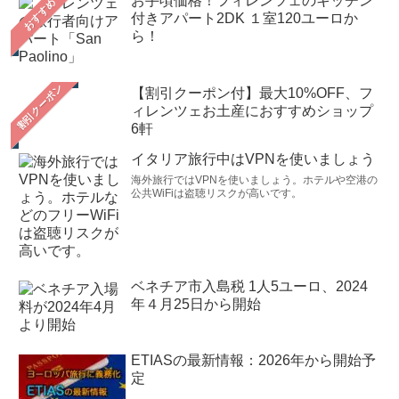
お手頃価格！フィレンツェのキッチン
おすすめ
付きアパート2DK １室120ユーロか
ら！
【割引クーポン付】最大10%OFF、フ
ィレンツェお土産におすすめショップ
6軒
イタリア旅行中はVPNを使いましょう
海外旅行ではVPNを使いましょう。ホテルや空港の
公共WiFiは盗聴リスクが高いです。
ベネチア市入島税 1人5ユーロ、2024
年４月25日から開始
ETIASの最新情報：2026年から開始予
定