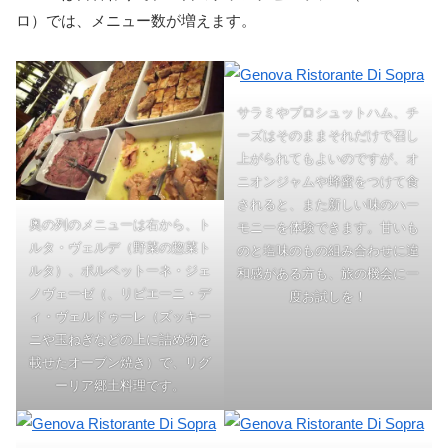
ロ）では、メニュー数が増えます。
サラミやプロシュットハム、チ
ーズはそのままそれだけで召し
上がられてもよいのですが、オ
ニオンジャムや蜂蜜をつけて食
されると、また新しい味のハー
奥の列のメニューは右から、ト
モニーを体験できます。甘いも
ルタ・ヴェルデ（野菜の惣菜ト
のと塩味のもの組み合わせに違
ルタ）、ポルペットーネ・ジェ
和感がある方も、旅の機会に一
ノヴェーゼ（、リピエーニ・デ
度お試しを！
ィ・ヴェルドゥーレ（ズッキー
ニや玉ねぎなどの上に詰め物を
載せたオーブン焼き）で、リグ
ーリア郷土料理です。