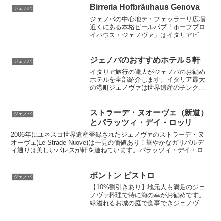
Birreria Hofbräuhaus Genova
ジェノバ
ジェノバの中心地デ・フェッラーリ広場
近くにある本格ビールパブ「ホーフブロ
イハウス・ジェノヴァ」はイタリアビー
ル業界の中で選抜された最高のドイツビ
ールを出すお店。食にもこだわりがあり
北イタリアのアルト・アディジェとチロ
ジェノバのおすすめホテル５軒
ジェノバ
ル地方の料理が食べられます。ジェノバ
イタリア旅行の達人がジェノバのお勧め
観光でのどの渇きを感じたらこのビアホ
ホテルを全部紹介します。イタリア最大
ールに直行しよう！旅行の楽しい思い出
の港町ジェノヴァは世界遺産のチンクエ
になる美味しいお店です。
テッレにも近く、美しい街並みが魅力の
町です。チンクエテッレの町は特徴的で
最近は特に人気観光地となっています。
ストラーデ・ヌオーヴェ（新道）
ジェノバ
海の幸も美味しくのんびりと充実した観
とパラッツィ・デイ・ロッリ
光が楽しめます。
2006年にユネスコ世界遺産登録されたジェノヴァのストラーデ・ヌ
オーヴェ(Le Strade Nuove)は一見の価値あり！華やかなガリバルデ
ィ通りは美しいパレスが軒を連ねています。パラッツィ・デイ・ロッ
リ(Palazzi dei Rolli)の見学情報もあります
ボントン ビストロ
ジェノバ
【10%割引きあり】地元人も満足のジェ
ノヴァ料理で特に海の幸がお勧めです。
緑溢れるお城の庭で食事できジェノヴァ
の港町が一望できます。料金も手頃で味
も大満足。駅からも近く、くつろげる超