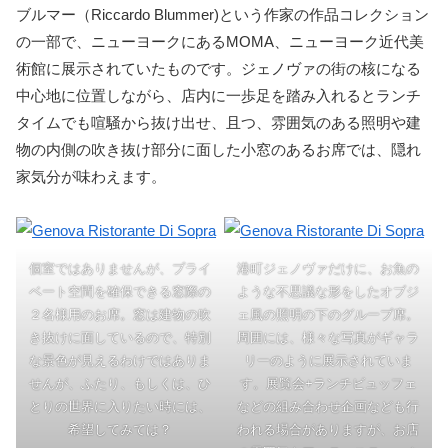
ブルマー（Riccardo Blummer)という作家の作品コレクション
の一部で、ニューヨークにあるMOMA、ニューヨーク近代美
術館に展示されていたものです。ジェノヴァの街の核になる
中心地に位置しながら、店内に一歩足を踏み入れるとランチ
タイムでも喧騒から抜け出せ、且つ、雰囲気のある照明や建
物の内側の吹き抜け部分に面した小窓のあるお席では、隠れ
家気分が味わえます。
個室ではありませんが、プライ
港町ジェノヴァだけに、お魚の
ベート空間を確保できる窓際の
ような不思議な形をしたオブジ
２名様用のお席。窓は建物の吹
ェ風の照明の下のグループ席。
き抜けに面しているので、特別
周囲には、様々な写真がギャラ
な景色が見えるわけではありま
リーのように展示されていま
せんが、ふたり、もしくは、ひ
す。展覧会+ランチビュッフェ
とりの世界に入りたい時には、
などの組み合わせ企画なども行
希望してみては？
われる場合がありますが、お店