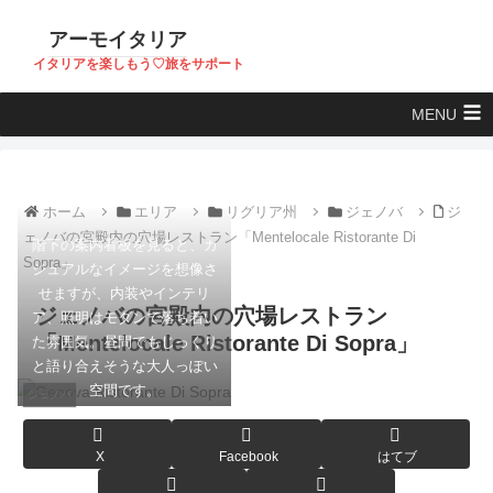
アーモイタリア
イタリアを楽しもう♡旅をサポート
MENU
ホーム
エリア
リグリア州
ジェノバ
ジ
ェノバの宮殿内の穴場レストラン「Mentelocale Ristorante Di
階下の案内看板を見ると、カ
Sopra」
ジュアルなイメージを想像さ
せますが、内装やインテリ
ジェノバの宮殿内の穴場レストラン
ア、照明はモダンで落ち着い
「Mentelocale Ristorante Di Sopra」
た雰囲気。昼間でもじっくり
と語り合えそうな大人っぽい
空間です。
ジェノバ
X
Facebook
はてブ