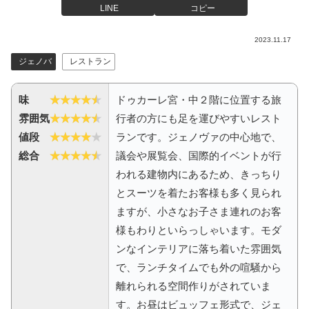
LINE
コピー
2023.11.17
ジェノバ
レストラン
味
ドゥカーレ宮・中２階に位置する旅
雰囲気
行者の方にも足を運びやすいレスト
値段
ランです。ジェノヴァの中心地で、
総合
議会や展覧会、国際的イベントが行
われる建物内にあるため、きっちり
とスーツを着たお客様も多く見られ
ますが、小さなお子さま連れのお客
様もわりといらっしゃいます。モダ
ンなインテリアに落ち着いた雰囲気
で、ランチタイムでも外の喧騒から
離れられる空間作りがされていま
す。お昼はビュッフェ形式で、ジェ