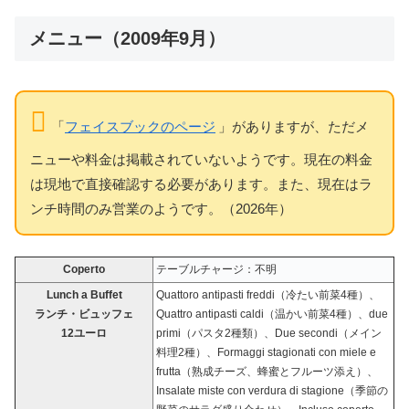
メニュー（2009年9月）
「
フェイスブックのページ
」がありますが、ただメ
ニューや料金は掲載されていないようです。現在の料金
は現地で直接確認する必要があります。また、現在はラ
ンチ時間のみ営業のようです。（2026年）
Coperto
テーブルチャージ：不明
Lunch a Buffet
Quattoro antipasti freddi（冷たい前菜4種）、
ランチ・ビュッフェ
Quattro antipasti caldi（温かい前菜4種）、due
12ユーロ
primi（パスタ2種類）、Due secondi（メイン
料理2種）、Formaggi stagionati con miele e
frutta（熟成チーズ、蜂蜜とフルーツ添え）、
Insalate miste con verdura di stagione（季節の