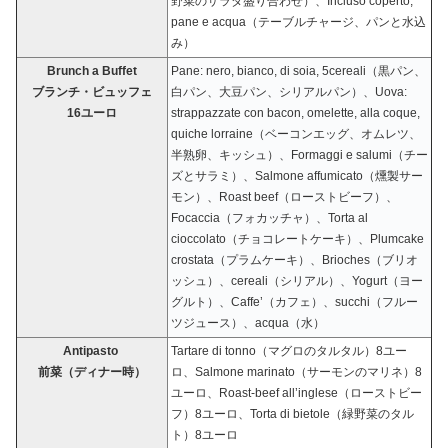
野菜のサラダ盛り合わせ）、Incluso coperto,
pane e acqua（テーブルチャージ、パンと水込
み）
Brunch a Buffet
Pane: nero, bianco, di soia, 5cereali（黒パン、
ブランチ・ビュッフェ
白パン、大豆パン、シリアルパン）、Uova:
16ユーロ
strappazzate con bacon, omelette, alla coque,
quiche lorraine（ベーコンエッグ、オムレツ、
半熟卵、キッシュ）、Formaggi e salumi（チー
ズとサラミ）、Salmone affumicato（燻製サー
モン）、Roast beef（ローストビーフ）、
Focaccia（フォカッチャ）、Torta al
cioccolato（チョコレートケーキ）、Plumcake
crostata（プラムケーキ）、Brioches（ブリオ
ッシュ）、cereali（シリアル）、Yogurt（ヨー
グルト）、Caffe’（カフェ）、succhi（フルー
ツジュース）、acqua（水）
Antipasto
Tartare di tonno（マグロのタルタル）8ユー
前菜（ディナー時）
ロ、Salmone marinato（サーモンのマリネ）8
ユーロ、Roast-beef all’inglese（ローストビー
フ）8ユーロ、Torta di bietole（緑野菜のタル
ト）8ユーロ