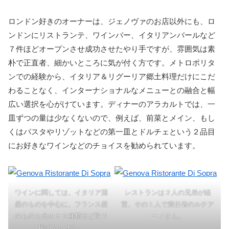
ロンドン好きのオーナーは、ジェノヴァのお店以外にも、ロ
ンドンにリストランテ、ワインバー、イタリアンバールなど
７件ほどオープンさせ成功させたやり手ですが、雰囲気は素
朴で正直者、細かいところに気が付く方です。メトロポリタ
ンでの経験から、イタリア＆リグーリア郷土料理だけにこだ
わることなく、インターナショナルなメニューとの融合と幅
広い選択を心がけています。ディナーのアラカルトでは、一
皿ずつの量は少なくないので、例えば、前菜とメイン、もし
くはパスタやリゾットなどの第一皿とドルチェという２品目
にお好きなワインなどのチョイスを勧められています。
ワインに関しては、イタリア国
レストランは２人の兄弟が経
産のものを中心に、フランス産
営、その１人で責任者のルチア
のものも含め５０種類ほど取り
ーノさん。
揃えています。