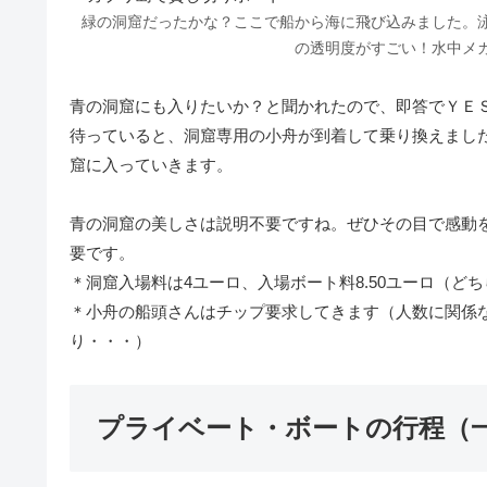
緑の洞窟だったかな？ここで船から海に飛び込みました。
の透明度がすごい！水中メ
青の洞窟にも入りたいか？と聞かれたので、即答でＹＥ
待っていると、洞窟専用の小舟が到着して乗り換えまし
窟に入っていきます。
青の洞窟の美しさは説明不要ですね。ぜひその目で感動
要です。
＊洞窟入場料は4ユーロ、入場ボート料8.50ユーロ（ど
＊小舟の船頭さんはチップ要求してきます（人数に関係な
り・・・）
プライベート・ボートの行程（