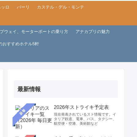
ベッロ
バーリ
カステル・デル・モンテ
プウェイ、モーターボートの乗り方
アナカプリの魅力
のおすすめホテル5軒
最新情報
2026年ストライキ予定表
新着
現在発表されているスト情報です。イ
タリア鉄道、電車、バス、タクシー、
航空便・空港、美術館など