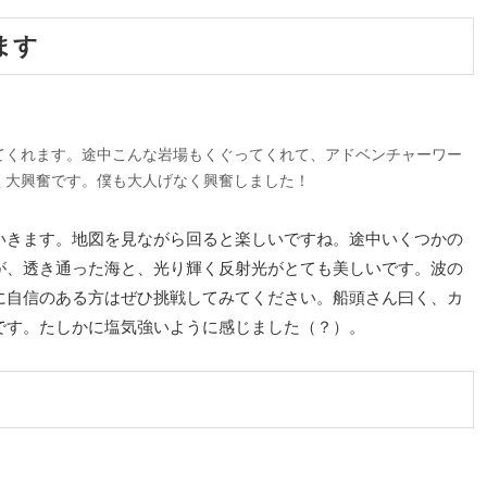
ます
てくれます。途中こんな岩場もくぐってくれて、アドベンチャーワー
く大興奮です。僕も大人げなく興奮しました！
いきます。地図を見ながら回ると楽しいですね。途中いくつかの
が、透き通った海と、光り輝く反射光がとても美しいです。波の
に自信のある方はぜひ挑戦してみてください。船頭さん曰く、カ
です。たしかに塩気強いように感じました（？）。