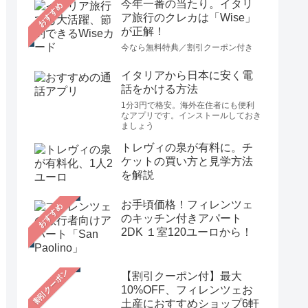
今年一番の当たり。イタリ
おすすめ
ア旅行のクレカは「Wise」
が正解！
今なら無料特典／割引クーポン付き
イタリアから日本に安く電
話をかける方法
1分3円で格安。海外在住者にも便利
なアプリです。インストールしておき
ましょう
トレヴィの泉が有料に。チ
ケットの買い方と見学方法
を解説
お手頃価格！フィレンツェ
おすすめ
のキッチン付きアパート
2DK １室120ユーロから！
【割引クーポン付】最大
10%OFF、フィレンツェお
土産におすすめショップ6軒