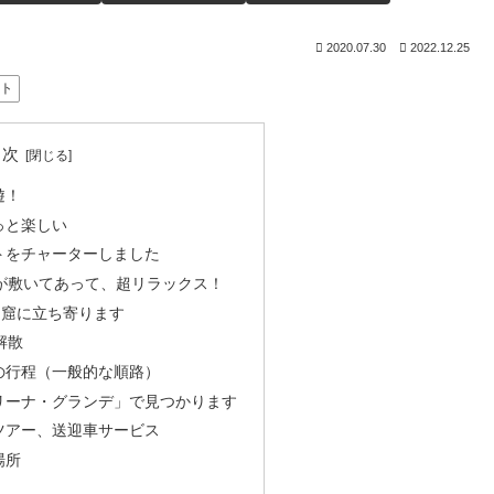
2020.07.30
2022.12.25
ット
目次
遊！
っと楽しい
トをチャーターしました
が敷いてあって、超リラックス！
洞窟に立ち寄ります
解散
の行程（一般的な順路）
リーナ・グランデ」で見つかります
ツアー、送迎車サービス
場所