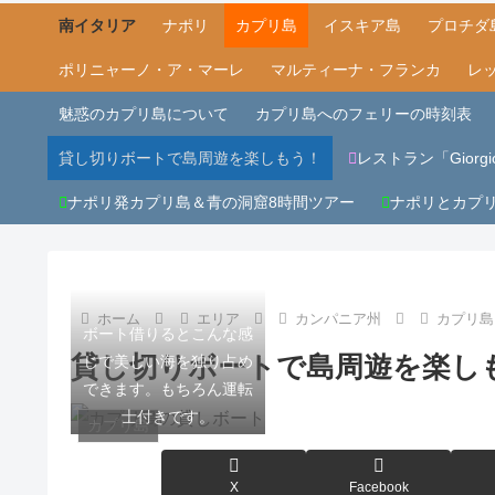
南イタリア
ナポリ
カプリ島
イスキア島
プロチダ
ポリニャーノ・ア・マーレ
マルティーナ・フランカ
レ
魅惑のカプリ島について
カプリ島へのフェリーの時刻表
貸し切りボートで島周遊を楽しもう！
レストラン「Giorgio 
ナポリ発カプリ島＆青の洞窟8時間ツアー
ナポリとカプ
ホーム
エリア
カンパニア州
カプリ島
ボート借りるとこんな感
貸し切りボートで島周遊を楽し
じで美しい海を独り占め
できます。もちろん運転
士付きです。
カプリ島
X
Facebook