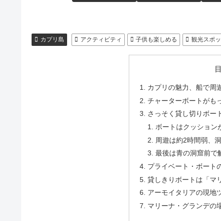
カプリ島
アクティビティ
子供も楽しめる
観光スポ
カプリの魅力、船で周
チャーターボートがも
さっそく貸し切りボー
ボートはクッション
周遊は約2時間弱、
最後は青の洞窟前で
プライベート・ボート
貸しきりボートは「マ
アーモイタリアの現地
マリーナ・グランデの