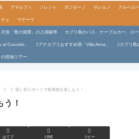
島
アマルフィ
ソレント
ポジターノ
サレルノ
アルベロ
ッチェ
マテーラ
月別「青の洞窟」の入洞確率
カプリ島のバス、ケーブルカー、ロー
al Cucciolo」
アナカプリおすすめ宿「Villa Anna」
カプリ島
リの現地ツアー
貸し切りボートで島周遊を楽しもう！
もう！
はてブ
LINE
コピー