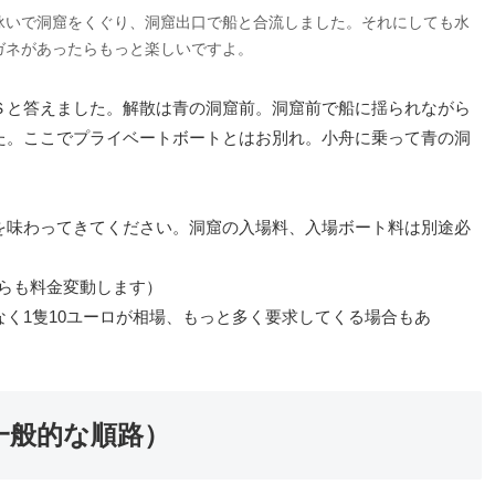
泳いで洞窟をくぐり、洞窟出口で船と合流しました。それにしても水
ガネがあったらもっと楽しいですよ。
Ｓと答えました。解散は青の洞窟前。洞窟前で船に揺られながら
た。ここでプライベートボートとはお別れ。小舟に乗って青の洞
を味わってきてください。洞窟の入場料、入場ボート料は別途必
ちらも料金変動します）
く1隻10ユーロが相場、もっと多く要求してくる場合もあ
一般的な順路）