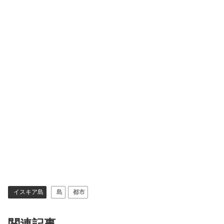
イスキア島
島
都市
関連記事