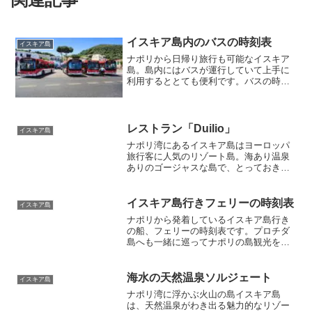
イスキア島内のバスの時刻表
イスキア島
ナポリから日帰り旅行も可能なイスキア
島。島内にはバスが運行していて上手に
利用するととても便利です。バスの時刻
表と料金を掲載。貸切の運転手付き三輪
タクシーもあって、それも楽しいです
よ。アーモイタリアではナポリからのイ
スキア島の日本語アテンド付きツアーも
レストラン「Duilio」
イスキア島
開催中です。
ナポリ湾にあるイスキア島はヨーロッパ
旅行客に人気のリゾート島。海あり温泉
ありのゴージャスな島で、とっておきに
美味しい魚料理を食べましょう。地元客
にも人気のレストラン「Duilio」を紹介し
ます。高台テラス席からの景色も最高で
イスキア島行きフェリーの時刻表
イスキア島
す。
ナポリから発着しているイスキア島行き
の船、フェリーの時刻表です。プロチダ
島へも一緒に巡ってナポリの島観光を楽
しみましょう。ナポリ港、ポッツォー
リ、プロチダ島のいずれかから発着して
います。最近はオンラインで事前に切符
海水の天然温泉ソルジェート
イスキア島
も購入できます。
ナポリ湾に浮かぶ火山の島イスキア島
は、天然温泉がわき出る魅力的なリゾー