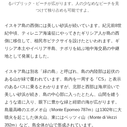
るパブリック・ビーチが広がります。人の少なめなビーチを見
つけて独り占めも可能ですよ。
イスキア島の西側には美しい砂浜が続いています。紀元前8世
紀中頃、ティレニア海遠征にやってきたギリシア人が島の西
側に移住して、植民市ピテクサイを設けたといわれます。ギ
リシア本土やイベリア半島、ナポリを結ぶ地中海交易の中継
地として発展しました。
イスキア島は別名「緑の島」と呼ばれ、島の内陸部は起伏の
ある山が緑で覆われています。島内を一周する『CS』と表示
のあるバスに乗るとわかりますが、北部と西部は海岸沿いで
美しい砂浜が続き、島の中心部に入ったとたん、山間を縫う
ような道に入り、眼下に豊かな緑と紺碧の海が広がります。
島最高峰のエポメオ山（Monte Epomeo 787m）は1302年に大
噴火を起こした休火山、東にはベッツィ山（Monte di Vezzi
392m）など、島全体が山で形成されています。