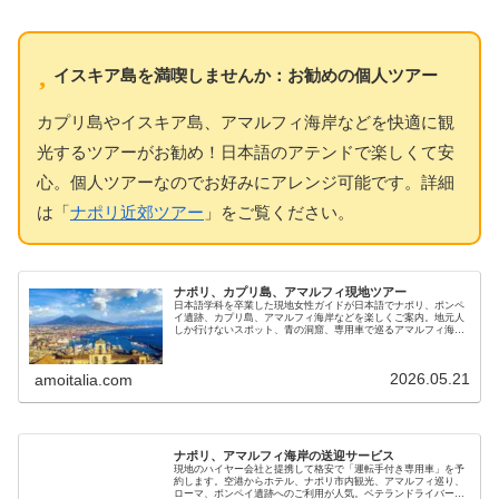
イスキア島を満喫しませんか：お勧めの個人ツアー
カプリ島やイスキア島、アマルフィ海岸などを快適に観
光するツアーがお勧め！日本語のアテンドで楽しくて安
心。個人ツアーなのでお好みにアレンジ可能です。詳細
は「
ナポリ近郊ツアー
」をご覧ください。
ナポリ、カプリ島、アマルフィ現地ツアー
日本語学科を卒業した現地女性ガイドが日本語でナポリ、ポンペ
イ遺跡、カプリ島、アマルフィ海岸などを楽しくご案内。地元人
しか行けないスポット、青の洞窟、専用車で巡るアマルフィ海岸
やポジターノ、イスキア島など、南イタリア魅力の貸切ツアーで
す
2026.05.21
amoitalia.com
ナポリ、アマルフィ海岸の送迎サービス
現地のハイヤー会社と提携して格安で「運転手付き専用車」を予
約します。空港からホテル、ナポリ市内観光、アマルフィ巡り、
ローマ、ポンペイ遺跡へのご利用が人気。ベテランドライバーで