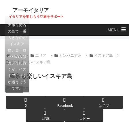
アーモイタリア
イタリアを楽しもう♡旅をサポート
ナポリ湾内
MENU
の島で一番
大きなのが
イスキア
島。ヨーロ
ホーム
エリア
カンパニア州
イスキア島
ッパの人は
温泉も楽しいイスキア島
カプリに行
くか、イス
温泉も楽しいイスキア島
キアに行く
か迷うそう
です。
イスキア島
X
Facebook
はてブ
LINE
コピー