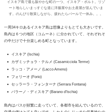
イスキア島で最も賑やかな町の一つ、イスキア・ポルト。リゾ
ート地らしいまっすぐな道に洋服屋やお土産屋が並んでいま
す。のんびり散策しながら、疲れたらバールで一休み。。。
一周34キロあるイスキア島は想像よりもとても大きいです。
島内は６つの地区（コムーネ）に分かれていて、それぞれそ
の中だけで十分楽しめる町となっています。
イスキア (Ischia)
カザミッチョラ・テルメ (Casamicciola Terme)
ラッコ・アメーノ (Lacco Ameno)
フォリーオ (Forio)
セッラーラ・フォンターナ (Serrara Fontana)
バラーノ・ディスキア (Barano d’Ischia)
島内はバスが頻繁に走っていて、各都市を結んでいるので、
交通の便はとても良いです。しかも少しリッチな保養地なの