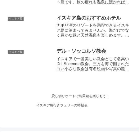
ト島です。旅の疲れも温泉に浸かれば一
気に回復！コバルトブルーの海に注ぎ込
む温泉はまさに最高のシチュエーション
です。温かい温泉＋冷たい海で心身とも
イスキア島のおすすめホテル
イスキア島
にリラックスできます。アーモイタリア
ナポリ湾のリゾートを満喫できるイスキ
ではナポリからイスキア島の現地ツアー
ア島に泊まってみませんか。海だけでな
も開催中です。
く豊かな緑と天然温泉も楽しめます。イ
スキア島でのホテル選びのコツは、スー
パーやレストランが豊富で、交通の便の
良いところを選びましょう。海が好きな
デル・ソッコルソ教会
イスキア島
人は海岸まで歩けるホテルが良いでしょ
イスキアで一番美しい教会として名高い
う。プールやスパ付きのリゾートホテル
Del Soccorso教会。三方を海で囲まれた
が多いので、ちょっと贅沢してみるのも
白い小さな教会は有名絵画や写真の題材
良いですよ。
として有名です。イスキア島に行ったら
見逃せないスポットです
貸し切りボートで島周遊を楽しもう！
イスキア島行きフェリーの時刻表