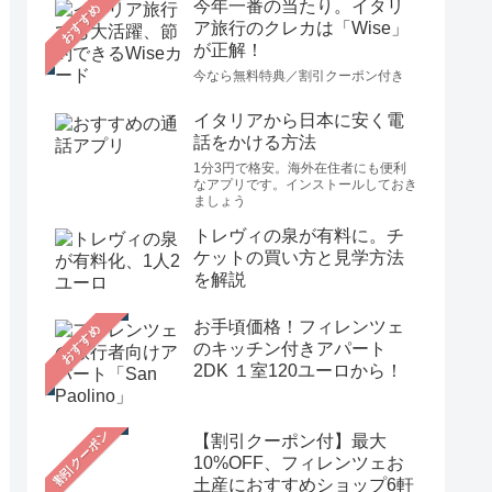
今年一番の当たり。イタリ
おすすめ
ア旅行のクレカは「Wise」
が正解！
今なら無料特典／割引クーポン付き
イタリアから日本に安く電
話をかける方法
1分3円で格安。海外在住者にも便利
なアプリです。インストールしておき
ましょう
トレヴィの泉が有料に。チ
ケットの買い方と見学方法
を解説
お手頃価格！フィレンツェ
おすすめ
のキッチン付きアパート
2DK １室120ユーロから！
【割引クーポン付】最大
10%OFF、フィレンツェお
土産におすすめショップ6軒