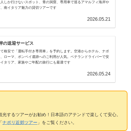
元人しか行けないスポット、青の洞窟、専用車で巡るアマルフィ海岸や
ど、南イタリア魅力の貸切ツアーです
2026.05.21
岸の送迎サービス
して格安で「運転手付き専用車」を予約します。空港からホテル、ナポ
り、ローマ、ポンペイ遺跡へのご利用が人気。ベテランドライバーで安
のイタリア、家族やご年配の旅行にも最適です
2026.05.24
観光するツアーがお勧め！日本語のアテンドで楽しくて安心。
「
ナポリ近郊ツアー
」をご覧ください。