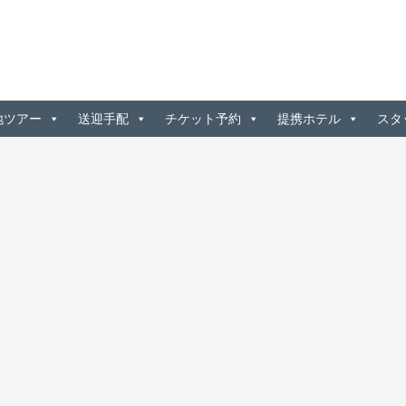
地ツアー
送迎手配
チケット予約
提携ホテル
スタ