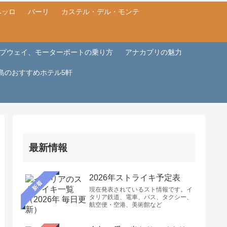
ベッロ
バーリ
カステル・デル・モンテ
プウェイ、モーターボートの乗り方
アナカプリの魅力
島のおすすめホテル5軒
最新情報
2026年ストライキ予定表
新着
現在発表されているスト情報です。イ
タリア鉄道、電車、バス、タクシー、
航空便・空港、美術館など