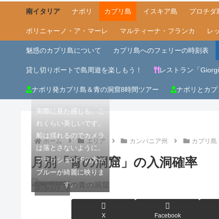
南イタリア
ナポリ
カプリ島
イスキア島
プロチダ
ポリニャーノ・ア・マーレ
マルティーナ・フランカ
レ
魅惑のカプリ島について
カプリ島へのフェリーの時刻表
貸し切りボートで島周遊を楽しもう！
レストラン「Giorgio 
ナポリ発カプリ島＆青の洞窟8時間ツアー
ナポリとカプ
実際に見た感じも、こ
れくらい美しいです。
船は揺れるのでカメラ
ホーム
エリア
カンパニア州
カプリ島
は落とさないように。
月別「青の洞窟」の入洞確率
フラッシュOFFの方が
ブルーが綺麗に映りま
す。
カプリ島
X
Facebook