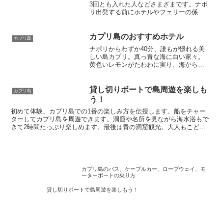
3回とも入れた人などさまざまです。ナポ
リ出発する前にホテルやフェリーの係員
に聞けば、その日に青の洞窟に入れるか
分かります。またカプリ島に宿泊すれば
入れる可能性もぐっと高くなります。事
カプリ島のおすすめホテル
カプリ島
前に下調べして美しい青の洞窟を楽しみ
ナポリからわずか40分、誰もが憬れる美
ましょう！アーモイタリアのカプリ島現
しい島カプリ。真っ青な海に白い家々。
地ツアーも好評です。
黄色いレモンがたわわに実り、海から爽
やかな風が吹き抜けていきます。カプリ
島の魅力は青の洞窟だけではありませ
ん。3泊、4泊と滞在すればカプリの美し
貸し切りボートで島周遊を楽しも
カプリ島
さをより良く知ることができるでしょ
う！
う。現地在住者がおすすめのホテル、ア
初めて体験、カプリ島での1番の楽しみ方を伝授します。船をチャー
パートを紹介します。
ターしてカプリ島を周遊できます。洞窟や名所を見ながら海水浴もで
きて2時間たっぷり楽しめます。最後は青の洞窟観光。大人もこども
もカプリの魅力に感動！現地で直接予約すればとても安く贅沢な観光
が味わえます。
カプリ島のバス、ケーブルカー、ロープウェイ、モ
ーターボートの乗り方
貸し切りボートで島周遊を楽しもう！