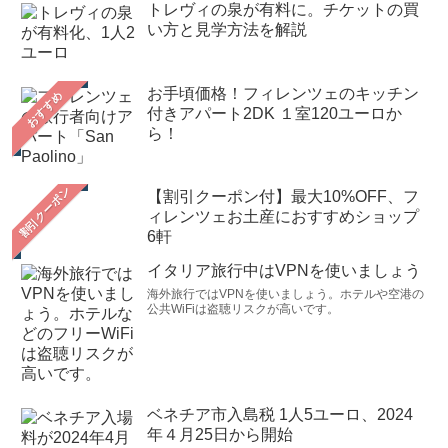
トレヴィの泉が有料に。チケットの買
い方と見学方法を解説
お手頃価格！フィレンツェのキッチン
おすすめ
付きアパート2DK １室120ユーロか
ら！
【割引クーポン付】最大10%OFF、フ
ィレンツェお土産におすすめショップ
6軒
イタリア旅行中はVPNを使いましょう
海外旅行ではVPNを使いましょう。ホテルや空港の
公共WiFiは盗聴リスクが高いです。
ベネチア市入島税 1人5ユーロ、2024
年４月25日から開始