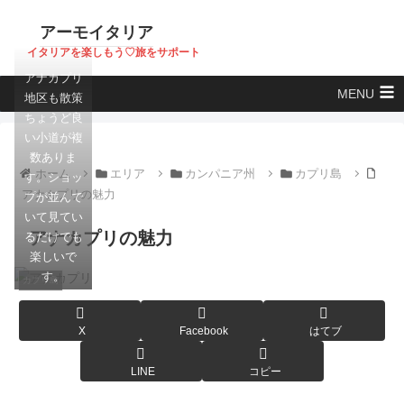
アーモイタリア
イタリアを楽しもう♡旅をサポート
アナカプリ
MENU
地区も散策
ちょうど良
い小道が複
数ありま
ホーム
エリア
カンパニア州
カプリ島
す。ショッ
アナカプリの魅力
プが並んで
いて見てい
アナカプリの魅力
るだけでも
楽しいで
す。
カプリ島
X
Facebook
はてブ
LINE
コピー