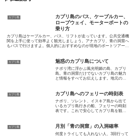
カプリ島のバス、ケーブルカー、
カプリ島
ロープウェイ、モーターボートの
乗り方
カプリ島はケーブルカー、バス、リフトが走っています。公共交通機
関を上手に使って効率よく観光しましょう。アナカプリ、青の洞窟へ
もバスで行けますよ。個人的におすすめなのが現地のボートツアー。
最新ボートでカプリの美しい海を案内してくれます。もちろん水着を
着れば途中で海水浴も可。最高に楽しいです！
魅惑のカプリ島について
カプリ島
ナポリ湾に浮かぶ風光明媚の島、カプリ
島。青の洞窟だけでないカプリ島の魅力
と情報をすべてお伝えします。地元の人
が通う料金が手頃なレストラン、アナカ
プリのおすすめなど、現地在住者の最新
情報満載。カプリ島の日帰り観光ツアー
カプリ島へのフェリーの時刻表
カプリ島
も開催中です。カプリ島滞在をする前に
ナポリ、ソレント、イスキア島から出て
ぜひご一読あれ！
いるカプリ島行きの船、フェリーの時刻
表です。これで安心してカプリ島を観光
できます。日帰り旅行も可能です。アー
モイタリアではナポリからの現地ツアー
も開催中です。日本語アテンド付きで安
月別「青の洞窟」の入洞確率
カプリ島
心・安全・そして美味しいツアーです。
何度トライしても入れない人、3回行って