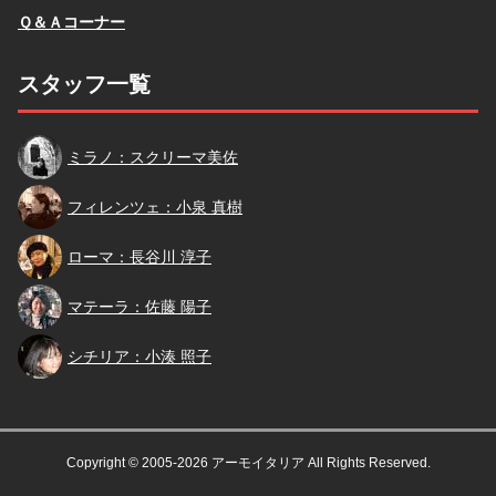
Ｑ＆Ａコーナー
スタッフ一覧
スクリーマ
ミラノ：スクリーマ美佐
小泉
フィレンツェ：小泉 真樹
長谷川
ローマ：長谷川 淳子
佐藤
マテーラ：佐藤 陽子
小湊
シチリア：小湊 照子
Copyright © 2005-2026 アーモイタリア All Rights Reserved.