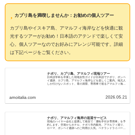
カプリ島を満喫しませんか：お勧めの個人ツアー
カプリ島やイスキア島、アマルフィ海岸などを快適に観
光するツアーがお勧め！日本語のアテンドで楽しくて安
心。個人ツアーなのでお好みにアレンジ可能です。詳細
は下記ページをご覧ください。
ナポリ、カプリ島、アマルフィ現地ツアー
日本語学科を卒業した現地女性ガイドが日本語でナポリ、ポンペ
イ遺跡、カプリ島、アマルフィ海岸などを楽しくご案内。地元人
しか行けないスポット、青の洞窟、専用車で巡るアマルフィ海岸
やポジターノ、イスキア島など、南イタリア魅力の貸切ツアーで
す
2026.05.21
amoitalia.com
ナポリ、アマルフィ海岸の送迎サービス
現地のハイヤー会社と提携して格安で「運転手付き専用車」を予
約します。空港からホテル、ナポリ市内観光、アマルフィ巡り、
ローマ、ポンペイ遺跡へのご利用が人気。ベテランドライバーで
安心です。新婚旅行、初めてのイタリア、家族やご年配の旅行に
も最適です