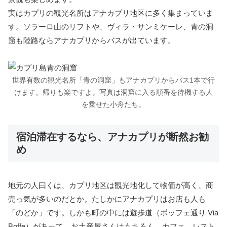
実はカプリの観光名所はアナカプリ地区に多く集まっていま
す。ソラーロ山のリフトや、ヴィラ・サンミケーレ、青の洞
窟も陸路ならアナカプリからバスが出ています。
世界有数の観光名所「青の洞窟」もアナカプリからバス1本で行
けます。帰りも楽ですよ。写真は洞窟に入る順番を待機する人
を乗せた小舟たち。
宿泊滞在するなら、アナカプリが断然お勧
め
地元の人曰くは、カプリ地区は観光地化して物価が高く、商
売っ気が多いのだとか。たしかにアナカプリはお店も人も
「のどか」です。しかも町の中には遊歩道（ボッフェ通り Via
Boffe）があって、お土産屋さんはもちろん、カフェ、レスト