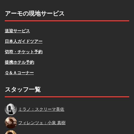
アーモの現地サービス
送迎サービス
日本人ガイドツアー
切符・チケット予約
提携ホテル予約
Ｑ＆Ａコーナー
スタッフ一覧
スクリーマ
ミラノ：スクリーマ美佐
小泉
フィレンツェ：小泉 真樹