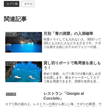
カプリ島
ホテル
関連記事
月別「青の洞窟」の入洞確率
カプリ島
何度トライしても入れない人、3回行って
3回とも入れた人などさまざまです。ナポ
リ出発する前にホテルやフェリーの係員
に聞けば、その日に青の洞窟に入れるか
分かります。またカプリ島に宿泊すれば
入れる可能性もぐっと高くなります。事
前に下調べして美しい青の洞窟を楽しみ
貸し切りボートで島周遊を楽しも
カプリ島
ましょう！アーモイタリアのカプリ島現
う！
地ツアーも好評です。
初めて体験、カプリ島での1番の楽しみ方
を伝授します。船をチャーターしてカプ
リ島を周遊できます。洞窟や名所を見な
がら海水浴もできて2時間たっぷり楽しめ
ます。最後は青の洞窟観光。大人もこど
ももカプリの魅力に感動！現地で直接予
レストラン「Giorgio al
カプリ島
約すればとても安く贅沢な観光が味わえ
Cucciolo」
ます。
カプリ島の崖の上、レストランの席から美しい海、ナポリの夜景、ヴ