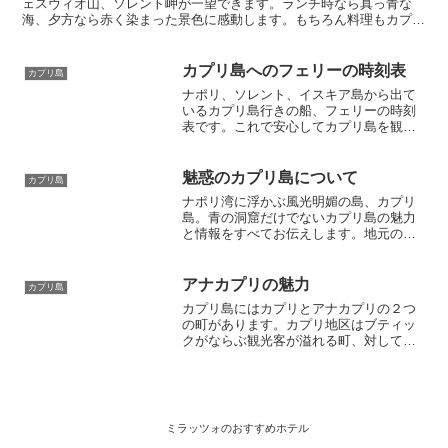
ェスヴィオ山、ソレント岬が一望できます。ランチ時なら真っ青な
海、夕方なら赤く染まった景色に感動します。もちろん料理もカプリ
島で有数の美味しいレストランです。
カプリ島へのフェリーの時刻表
カプリ島
ナポリ、ソレント、イスキア島から出て
いるカプリ島行きの船、フェリーの時刻
表です。これで安心してカプリ島を観光
できます。日帰り旅行も可能です。アー
モイタリアではナポリからの現地ツアー
も開催中です。日本語アテンド付きで安
魅惑のカプリ島について
カプリ島
心・安全・そして美味しいツアーです。
ナポリ湾に浮かぶ風光明媚の島、カプリ
島。青の洞窟だけでないカプリ島の魅力
と情報をすべてお伝えします。地元の人
が通う料金が手頃なレストラン、アナカ
プリのおすすめなど、現地在住者の最新
情報満載。カプリ島の日帰り観光ツアー
アナカプリの魅力
カプリ島
も開催中です。カプリ島滞在をする前に
カプリ島にはカプリとアナカプリの２つ
ぜひご一読あれ！
の町があります。カプリ地区はブティッ
クがならぶ観光客が溢れる町、対してア
ナカプリ地区は昔ながらの風情がのこる
落ち着いた町。どちらもそれぞれの魅力
がありますが、カプリ島に泊まるなら旅
行者の少ないアナカプリ地区をお勧めし
ます。
ミラッツォのおすすめホテル