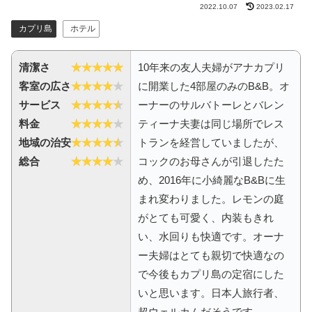
2022.10.07
2023.02.17
カプリ島
ホテル
清潔さ
10年来の友人夫婦がアナカプリ
客室の広さ
に開業した4部屋のみのB&B。オ
サービス
ーナーのサルバトーレとバレン
料金
ティーナ夫妻は同じ場所でレス
地域の治安
トランを経営していましたが、
総合
コックのお母さんが引退したた
め、2016年に小綺麗なB&Bに生
まれ変わりました。レモンの庭
がとても可愛く、内装もきれ
い、水回りも快適です。オーナ
ー夫婦はとても親切で快適なの
で今後もカプリ島の定宿にした
いと思います。日本人旅行者、
超ウェルカムだそうです。