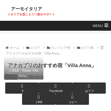
アーモイタリア
イタリアを楽しもう♡旅をサポート
MENU
ホーム
エリア
カンパニア州
カプリ島
アナカプリのおすすめ宿「Villa Anna」
アナカプリのおすすめ宿「Villa Anna」
アナカプリにオープンし
たB&B「Relais Villa
Anna」
カプリ島
X
Facebook
はてブ
LINE
コピー