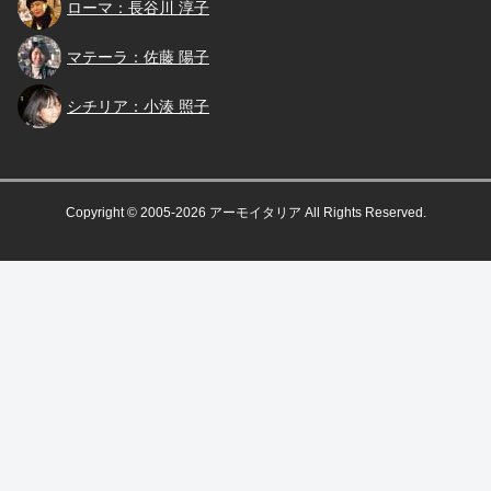
長谷川
ローマ：長谷川 淳子
佐藤
マテーラ：佐藤 陽子
小湊
シチリア：小湊 照子
Copyright © 2005-2026 アーモイタリア All Rights Reserved.