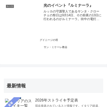
の見事な「キリストの昇天」のモザイク
が飾られています。
光のイベント『ルミナーラ』
ルッカ
ルッカの守護聖人であるサンタ・クロー
チェの祭日は9月14日、その前夜の13日に
行われるのがルミナーラ。街中の電灯が
消され、教会をはじめ建物にはキャンド
ルが灯されてライトアップされます。イ
ルミネーションに街全体が幻想的な雰囲
気に包まれます
グイニージの塔
サン・ミケーレ教会
最新情報
2026年ストライキ予定表
新着
現在発表されているスト情報です。イタリア鉄道、