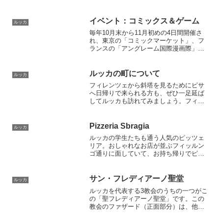
人から名前が挙がったこのレストラン
「トラットリア・ダ・レオ」。 サン・ミ
ケーレ教会からサン・フレディアーノ教
イベント：コミックス＆ゲーム
ルッカ
会に向かう道の途中にあるサルバトーレ
毎年10月末から11月初めの4日間開催さ
広場（Piazza del Salvatore）の近くにあ
れ、東京の「コミックマーケット」、フ
ります。
ランスの「アングレーム国際漫画際」に
次いで、世界で3番目に大きいコミック・
アニメのイベント。1966年に始まり回を
重ねるごとに規模を増しています。今で
ルッカの町について
ルッカ
はイタリア国内だけでなく国外からも多
フィレンツェから斜塔を見るためにピサ
くの人が訪れ、開催期間中はルッカの街
へ日帰りで来られる方も、ぜひ一足延ば
が大きく賑わいます。
してルッカも訪れてみましょう。フィレ
ンツェの人混みに疲れてしまっている
時、落ち着いたルッカの街はその疲れを
癒してくれます
Pizzeria Sbragia
ルッカ
ルッカの学生たちも通う人気のピッツェ
リア。おしゃれなお店が並ぶフィッルン
ゴ通りに面していて、お持ち帰りでピザ
を注文することもでき、いつも人が絶え
ないピザ屋さんです。料金も手頃でちょ
っとお腹がへったときにも便利です。
サン・フレディアーノ聖堂
ルッカ
ルッカを代表する3教会のうちの一つがこ
の「聖フレディアーノ聖堂」です。この
教会のファザード（正面部分）は、他の
２つの教会とは異なり、ビザンチン様式