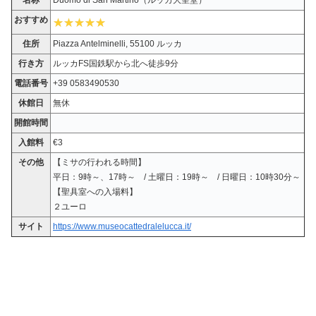
おすすめ
住所
Piazza Antelminelli, 55100 ルッカ
行き方
ルッカFS国鉄駅から北へ徒歩9分
電話番号
+39 0583490530
休館日
無休
開館時間
入館料
€3
その他
【ミサの行われる時間】
平日：9時～、17時～ / 土曜日：19時～ / 日曜日：10時30分～
【聖具室への入場料】
２ユーロ
サイト
https://www.museocattedralelucca.it/