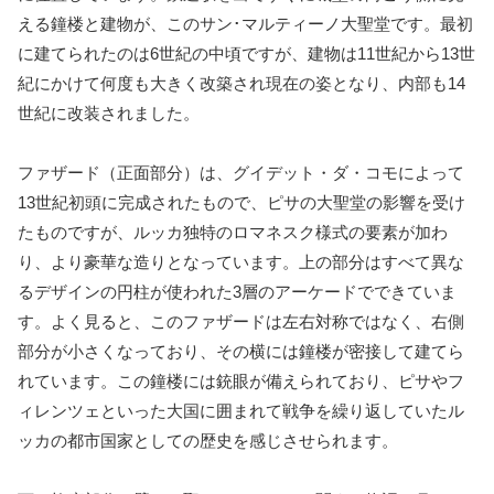
える鐘楼と建物が、このサン･マルティーノ大聖堂です。最初
に建てられたのは6世紀の中頃ですが、建物は11世紀から13世
紀にかけて何度も大きく改築され現在の姿となり、内部も14
世紀に改装されました。
ファザード（正面部分）は、グイデット・ダ・コモによって
13世紀初頭に完成されたもので、ピサの大聖堂の影響を受け
たものですが、ルッカ独特のロマネスク様式の要素が加わ
り、より豪華な造りとなっています。上の部分はすべて異な
るデザインの円柱が使われた3層のアーケードでできていま
す。よく見ると、このファザードは左右対称ではなく、右側
部分が小さくなっており、その横には鐘楼が密接して建てら
れています。この鐘楼には銃眼が備えられており、ピサやフ
ィレンツェといった大国に囲まれて戦争を繰り返していたル
ッカの都市国家としての歴史を感じさせられます。