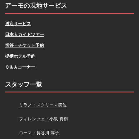
アーモの現地サービス
送迎サービス
日本人ガイドツアー
切符・チケット予約
提携ホテル予約
Ｑ＆Ａコーナー
スタッフ一覧
スクリーマ
ミラノ：スクリーマ美佐
小泉
フィレンツェ：小泉 真樹
長谷川
ローマ：長谷川 淳子