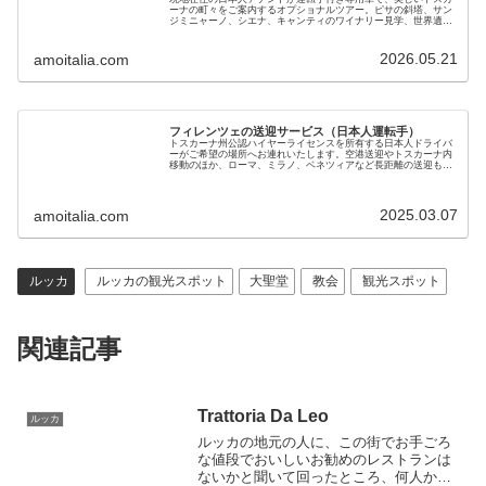
ーナの町々をご案内するオプショナルツアー。ピサの斜塔、サン
ジミニャーノ、シエナ、キャンティのワイナリー見学、世界遺産
オルチャ渓谷などをお楽しみください。現地ガイドが直接提供し
ます
2026.05.21
amoitalia.com
フィレンツェの送迎サービス（日本人運転手）
トスカーナ州公認ハイヤーライセンスを所有する日本人ドライバ
ーがご希望の場所へお連れいたします。空港送迎やトスカーナ内
移動のほか、ローマ、ミラノ、ベネツィアなど長距離の送迎も可
能です。黒塗りベンツで7名までご利用いただけます。料金も手
頃で安心です
2025.03.07
amoitalia.com
ルッカ
ルッカの観光スポット
大聖堂
教会
観光スポット
関連記事
Trattoria Da Leo
ルッカ
ルッカの地元の人に、この街でお手ごろ
な値段でおいしいお勧めのレストランは
ないかと聞いて回ったところ、何人かの