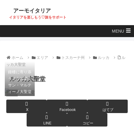
アーモイタリア
イタリアを楽しもう♡旅をサポート
MENU
ホーム
エリア
トスカーナ州
ルッカ
ル
ッカ大聖堂
鐘楼に寄り添
ルッカ大聖堂
うように建つ
サン・マルテ
ィーノ大聖堂
ルッカ
X
Facebook
はてブ
LINE
コピー