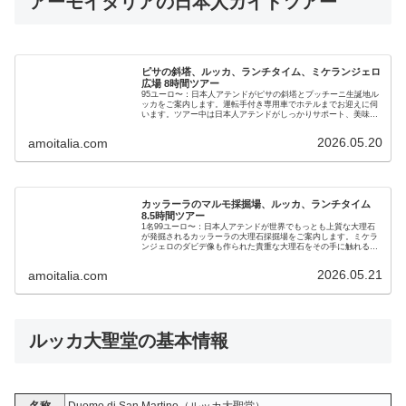
アーモイタリアの日本人ガイドツアー
ピサの斜塔、ルッカ、ランチタイム、ミケランジェロ
広場 8時間ツアー
95ユーロ〜：日本人アテンドがピサの斜塔とプッチーニ生誕地ル
ッカをご案内します。運転手付き専用車でホテルまでお迎えに伺
います。ツアー中は日本人アテンドがしっかりサポート、美味し
い伝統料理でランチ。最後は絶景のミケランジェロ広場に立ち寄
ります。
2026.05.20
amoitalia.com
カッラーラのマルモ採掘場、ルッカ、ランチタイム
8.5時間ツアー
1名99ユーロ〜：日本人アテンドが世界でもっとも上質な大理石
が発掘されるカッラーラの大理石採掘場をご案内します。ミケラ
ンジェロのダビデ像も作られた貴重な大理石をその手に触れるこ
とが可能です。ランチは海沿いの美味しいレストランにもお連れ
します。運転手付きの専用車でホテルまでお迎え。ツアー中は日
2026.05.21
amoitalia.com
本人アテンドがしっかりフォローしますので、存分にイタリアの
芸術の源を感じてください。
ルッカ大聖堂の基本情報
名称
Duomo di San Martino（ルッカ大聖堂）