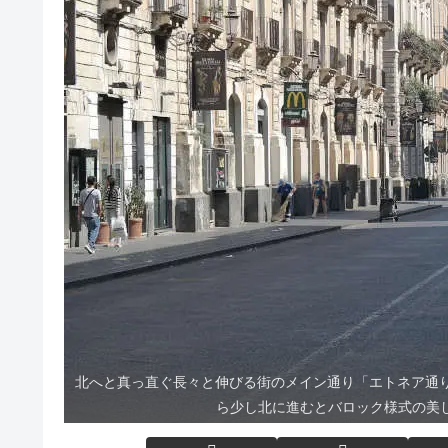
北へと真っ直ぐ長々と伸びる街のメイン通り「エトネア通
ら少し北に進むとバロック様式の美しい教会“Ba