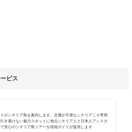
サービス
イドがシチリア島を案内します。交通が不便なシチリアこそ専用
は行き着けない魅力スポットに地元シチリア人と日本人アシスタ
頃で安心のシチリア島ツアーを現地ガイドが提供します