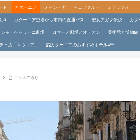
ート
カターニア
メッシーナ
チェファルー
ミラッツォ
意点
カターニア空港から市内の直通バス
聖女アガタ伝説
カタ
ッシモ・ベッリーニ劇場
ロマーノ劇場とオデオン
美術館と博物館
チェ店「サヴィア」
カターニアのおすすめホテル4軒
エトネア通り