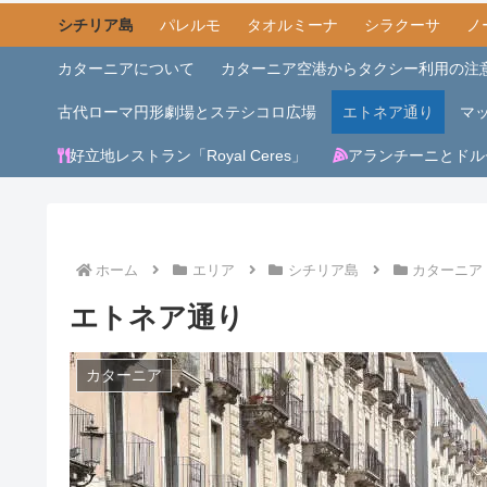
シチリア島
パレルモ
タオルミーナ
シラクーサ
ノ
カターニアについて
カターニア空港からタクシー利用の注
古代ローマ円形劇場とステシコロ広場
エトネア通り
マ
好立地レストラン「Royal Ceres」
アランチーニとドル
ホーム
エリア
シチリア島
カターニア
エトネア通り
カターニア