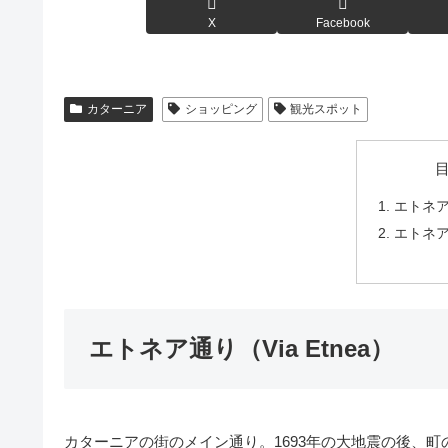
X
Facebook
カターニア
ショッピング
観光スポット
エトネア通
エトネ
エトネア通り（Via Etnea）
カターニアの街のメイン通り。1693年の大地震の後、町