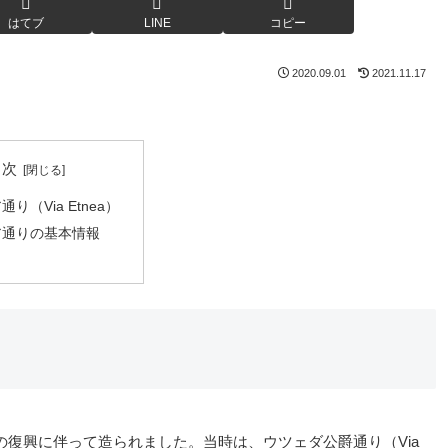
はてブ
LINE
コピー
2020.09.01
2021.11.17
目次
り（Via Etnea）
ア通りの基本情報
の復興に伴って造られました。当時は、ウツェダ公爵通り（Via