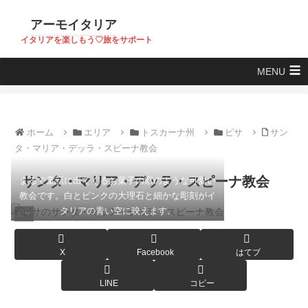
アーモイタリア
イタリアを楽しもう♡旅をサポート
MENU
ホーム
エリア
トスカーナ州
ピサ
サン
タ・マリア・デッラ・スピーナ教会
サンタ・マリア・デッラ・スピーナ教会
まるで童話に出てくるお菓子の家のような可愛い
教会です。白とピンクの大理石と細かな彫刻がイ
タリアの青い空に映えます。
ピサ
X
Facebook
はてブ
LINE
コピー