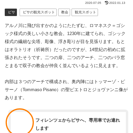
2020.07.05
2022.01.13
ピサ
ピサの観光スポット
教会
観光スポット
アルノ川に飛び出すかのようにたたずむ、ロマネスク＝ゴシ
ック様式の美しい小さな教会。1230年に建てられ、ゴシック
様式の繊細な尖塔、彫像、浮き彫りが目を見張ります。もと
はオラトリオ（祈祷所）だったのですが、14世紀の初めに拡
張されたそうです。二つの扉、二つのアーチ、二つのバラ窓
とまるで双子の教会が仲良く並んでいるように見えます。
内部は３つのアーチで構成され、奥内陣にはトッマーゾ・ピ
サーノ（Tommaso Pisano）の聖ピエトロとジョヴァンニ像が
あります。
スタッフ
フィレンツェからピサへ、専用車でお連れ
します