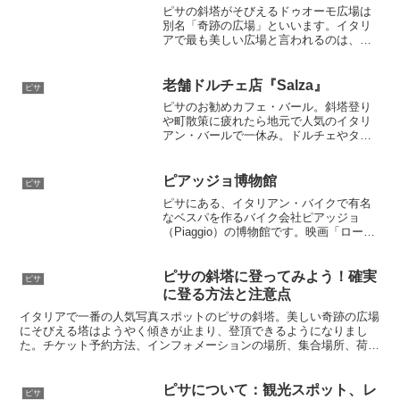
ピサの斜塔がそびえるドゥオーモ広場は
別名「奇跡の広場」といいます。イタリ
アで最も美しい広場と言われるのは、ひ
と目見れば納得するでしょう。１年中美
しい緑の芝生に、真っ白な大聖堂と斜塔
が佇んでいます。斜塔や大聖堂のほか、
老舗ドルチェ店『Salza』
ピサ
洗礼堂やカンポサントがみどころです。
ピサのお勧めカフェ・バール。斜塔登り
もちろん写真必須のポイントです。
や町散策に疲れたら地元で人気のイタリ
アン・バールで一休み。ドルチェやタル
トが並ぶショーケースとお土産用のチョ
コレートなども品揃え抜群です。もちろ
んカプチーノやカフェラテも美味しいで
ピアッジョ博物館
ピサ
すよ
ピサにある、イタリアン・バイクで有名
なベスパを作るバイク会社ピアッジョ
（Piaggio）の博物館です。映画「ローマ
の休日」でオードリー・ヘップバーンが
乗ったスクーターがベスパです。
ピサの斜塔に登ってみよう！確実
ピサ
に登る方法と注意点
イタリアで一番の人気写真スポットのピサの斜塔。美しい奇跡の広場
にそびえる塔はようやく傾きが止まり、登頂できるようになりまし
た。チケット予約方法、インフォメーションの場所、集合場所、荷物
の預け方などを登るための情報をお教えします。小さいこどもは登る
ことができないので要注意です。
ピサについて：観光スポット、レ
ピサ