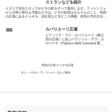
ストランなどを紹介
イタリア在住スタッフがピサの町をすべて案内します。フィレンツェ
から日帰り旅行も可能なピサは、ピサの斜塔はもちろんのこと、奇跡
の広場にあるドゥオモ、洗礼堂など見どころ満載。斜塔の予約方法、
美味しいカフェやレストラン、お勧めのホテルなど、ガイドブックに
は書いていない細かな情報満載。ピサに行くときには必見のサイトで
す
カバリエーリ広場
ピサ
ピアッツア・デイ・カバリエーリ（騎士
団の広場）に並ぶパラッツォ・デラ・カ
ロバーナ（Palazzo della Carovana 隊商
館）と聖騎士ステファン教会（Santo
Stefano dei Cavalieri）。隊商館は1562～
1564年にかけジョルジオ・ヴァザーリに
よって建設された。
奇跡の広場=ドゥオモ広場
サン・パオロ・ア・リーパ・ダルノ教会