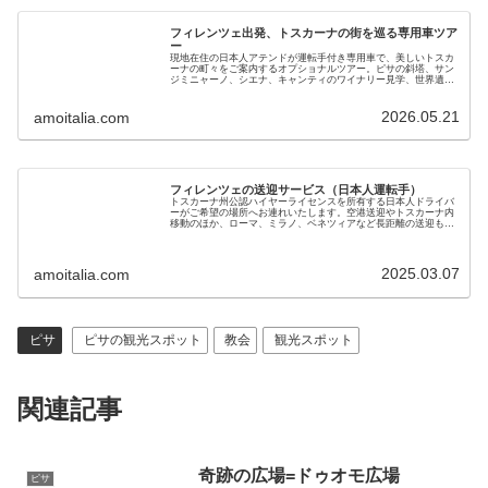
フィレンツェ出発、トスカーナの街を巡る専用車ツア
ー
現地在住の日本人アテンドが運転手付き専用車で、美しいトスカ
ーナの町々をご案内するオプショナルツアー。ピサの斜塔、サン
ジミニャーノ、シエナ、キャンティのワイナリー見学、世界遺産
オルチャ渓谷などをお楽しみください。現地ガイドが直接提供し
ます
2026.05.21
amoitalia.com
フィレンツェの送迎サービス（日本人運転手）
トスカーナ州公認ハイヤーライセンスを所有する日本人ドライバ
ーがご希望の場所へお連れいたします。空港送迎やトスカーナ内
移動のほか、ローマ、ミラノ、ベネツィアなど長距離の送迎も可
能です。黒塗りベンツで7名までご利用いただけます。料金も手
頃で安心です
2025.03.07
amoitalia.com
ピサ
ピサの観光スポット
教会
観光スポット
関連記事
奇跡の広場=ドゥオモ広場
ピサ