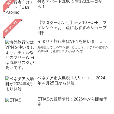
おすすめ
付きアパート2DK １室120ユーロか
ら！
【割引クーポン付】最大10%OFF、フ
ィレンツェお土産におすすめショップ
6軒
イタリア旅行中はVPNを使いましょう
海外旅行ではVPNを使いましょう。ホテルや空港の
公共WiFiは盗聴リスクが高いです。
ベネチア市入島税 1人5ユーロ、2024
年４月25日から開始
ETIASの最新情報：2026年から開始予
定