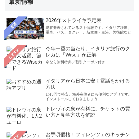
最新情報
2026年ストライキ予定表
新着
現在発表されているスト情報です。イタリア鉄道、
電車、バス、タクシー、航空便・空港、美術館など
今年一番の当たり。イタリア旅行のク
おすすめ
レカは「Wise」が正解！
今なら無料特典／割引クーポン付き
イタリアから日本に安く電話をかける
方法
1分3円で格安。海外在住者にも便利なアプリです。
インストールしておきましょう
トレヴィの泉が有料に。チケットの買
い方と見学方法を解説
お手頃価格！フィレンツェのキッチン