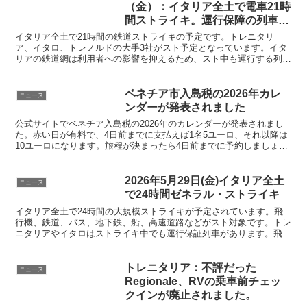
（金）：イタリア全土で電車21時
間ストライキ。運行保障の列車の
一覧あり
イタリア全土で21時間の鉄道ストライキの予定です。トレニタリ
ア、イタロ、トレノルドの大手3社がスト予定となっています。イタ
リアの鉄道網は利用者への影響を抑えるため、スト中も運行する列車
が決まっています。運行保障電車の一覧を掲載したので確認しましょ
う。
ベネチア市入島税の2026年カレ
ニュース
ンダーが発表されました
公式サイトでベネチア入島税の2026年のカレンダーが発表されまし
た。赤い日が有料で、4日前までに支払えば1名5ユーロ、それ以降は
10ユーロになります。旅程が決まったら4日前までに予約しましょ
う。予約方法、QRコードの使い方を解説します
2026年5月29日(金)イタリア全土
ニュース
で24時間ゼネラル・ストライキ
イタリア全土で24時間の大規模ストライキが予定されています。飛
行機、鉄道、バス、地下鉄、船、高速道路などがスト対象です。トレ
ニタリアやイタロはストライキ中でも運行保証列車があります。飛行
機も保証便があります。しっかりと事前確認と対策をしておきましょ
う。返金手続きも可
トレニタリア：不評だった
ニュース
Regionale、RVの乗車前チェッ
クインが廃止されました。