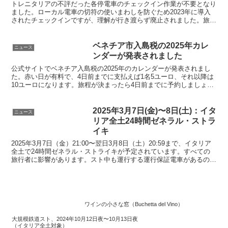
トレニタリアの不評だった各停電車のチェックイン作業が不要となり
ました。ローカル電車の切符の使いまわしを防ぐため2023年に導入
されたチェックインですが、理解が行き渡らず廃止されました。旅行
者の電車乗車時の手間が省けてとても楽になりました。
ベネチア市入島税の2025年カレ
ニュース
ンダーが発表されました
公式サイトでベネチア入島税の2025年のカレンダーが発表されまし
た。赤い日が有料で、4日前までに支払えば1名5ユーロ、それ以降は
10ユーロになります。旅程が決まったら4日前までに予約しましょ
う。予約方法、QRコードの使い方を解説します
2025年3月7日(金)〜8日(土)：イタ
ニュース
リア全土24時間ゼネラル・ストラ
イキ
2025年3月7日（金）21:00〜翌日3月8日（土）20:59まで、イタリア
全土で24時間ゼネラル・ストライキが予定されています。すべての
旅行者に影響があります。スト中も運行する運行保証電車があるので
リストで事前確認しましょう。
ワインの小さな窓（Buchetta del Vino）
大規模鉄道スト、2024年10月12日夜〜10月13日夜
（イタリア全土対象）