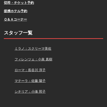
切符・チケット予約
提携ホテル予約
Ｑ＆Ａコーナー
スタッフ一覧
スクリーマ
ミラノ：スクリーマ美佐
小泉
フィレンツェ：小泉 真樹
長谷川
ローマ：長谷川 淳子
佐藤
マテーラ：佐藤 陽子
小湊
シチリア：小湊 照子