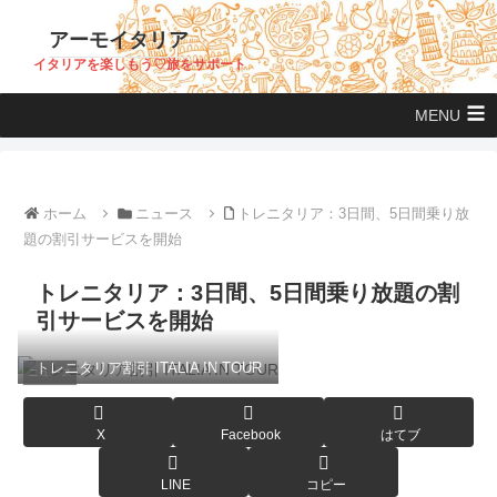
アーモイタリア
イタリアを楽しもう♡旅をサポート
MENU
ホーム
ニュース
トレニタリア：3日間、5日間乗り放
題の割引サービスを開始
トレニタリア：3日間、5日間乗り放題の割
引サービスを開始
トレニタリア割引 ITALIA IN TOUR
ニュース
X
Facebook
はてブ
LINE
コピー