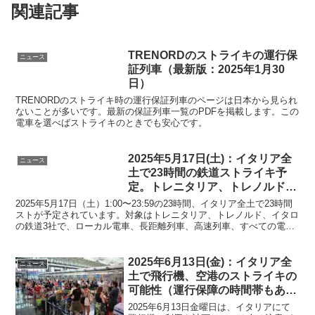
関連記事
TRENORDのストライキの運行保
ニュース
証列車（最新版：2025年1月30
日）
TRENORDのストライキ時の運行保証列車のページは日本から見られ
ないことが多いです。最新の保証列車一覧のPDFを掲載します。この
電車を選べばストライキのときでも安心です。
2025年5月17日(土)：イタリア全
ニュース
土で23時間の鉄道ストライキ予
定。トレニタリア、トレノルド、
イタロが対象。運行保障の列車の
2025年5月17日（土）1:00〜23:59の23時間、イタリア全土で23時間
一覧を掲載
ストが予定されています。対象はトレニタリア、トレノルド、イタロ
の鉄道3社で、ローカル電車、長距離列車、高速列車、すべての電車
が対象です。運行保障の電車一覧を掲載します。
2025年6月13日(金)：イタリア全
ニュース
土で飛行機、空港のストライキの
可能性（運行保障の時間帯もあ
り）→スト中止になりました
2025年6月13日金曜日は、イタリアにて