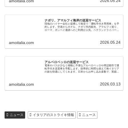
2026.05.24
amoitalia.com
ナポリ、アマルフィ海岸の送迎サービス
現地のハイヤー会社と提携して格安で「運転手付き専用車」を予
約します。空港からホテル、ナポリ市内観光、アマルフィ巡り、
ローマ、ポンペイ遺跡へのご利用が人気。ベテランドライバーで
安心です。新婚旅行、初めてのイタリア、家族やご年配の旅行に
も最適です
2026.05.24
amoitalia.com
アルベロベッロの送迎サービス
電車やバスが少なく移動に不便なアルベロベッロや周辺都市で運
転手付き送迎車を手配します。効率的に時間も使えて南イタリア
の旅を快適にしてくれます。日本からお申し込み多数で、実績の
あるベテラン運転手さんをご紹介します。家族旅行、新婚旅行に
も最適です
2026.03.13
amoitalia.com
ニュース
イタリアのストライキ情報
ニュース