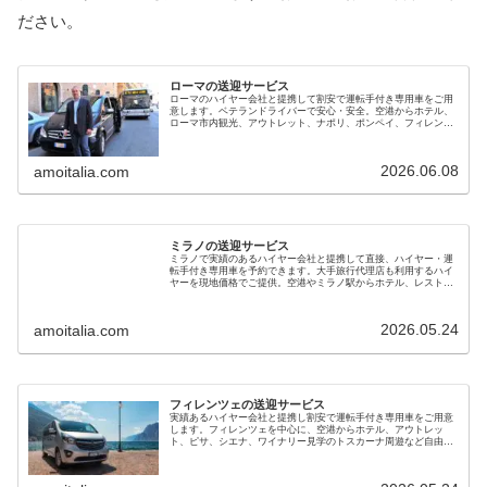
ださい。
ローマの送迎サービス
ローマのハイヤー会社と提携して割安で運転手付き専用車をご用
意します。ベテランドライバーで安心・安全。空港からホテル、
ローマ市内観光、アウトレット、ナポリ、ポンペイ、フィレンツ
ェ、ベニスへの移動にもご利用ください。電車とタクシーの併用
よりお得です
2026.06.08
amoitalia.com
ミラノの送迎サービス
ミラノで実績のあるハイヤー会社と提携して直接、ハイヤー・運
転手付き専用車を予約できます。大手旅行代理店も利用するハイ
ヤーを現地価格でご提供。空港やミラノ駅からホテル、レストラ
ン、サッカー競技場、オペラ劇場、ベニスやフィレンツェへも利
用できます
2026.05.24
amoitalia.com
フィレンツェの送迎サービス
実績あるハイヤー会社と提携し割安で運転手付き専用車をご用意
します。フィレンツェを中心に、空港からホテル、アウトレッ
ト、ピサ、シエナ、ワイナリー見学のトスカーナ周遊など自由に
行き先を選べます。ベニス、ミラノ、ローマなど長距離移動も可
能です