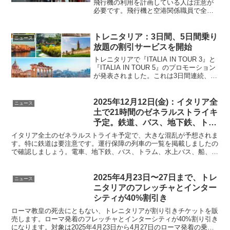
飛行機の利用を計画している人は注意が
必要です。飛行機と空港関係職員で全国
的なストライキが呼びかけられており、
イタリアのさまざまな空港で遅延、欠
航、混乱が発生する可能性があります。
トレニタリア：3日間、5日間乗り
ニュース
飛行機の運航保障時間帯、スト時の保障
放題の割引サービスを開始
もチェックしましょう。
トレニタリアで『ITALIA IN TOUR 3』と
『ITALIA IN TOUR 5』のプロモーション
が発表されました。これは3日間連続、あ
るいは5日間連続で「Regionale（各駅停
車）」と「Regionale Veloce（準急電
車）」の2等席が乗り放題になる割引サー
2025年12月12日(金)：イタリア全
ニュース
ビスです。
土で21時間のゼネラルストライキ
予定。鉄道、バス、地下鉄、トラ
ム、タクシーなどが対象。運行保
イタリア全土のゼネラルストライキ予定で、大きな混乱が予想されま
障の列車の一覧あり
す。特に鉄道は要注意です。運行保障の列車の一覧を掲載しましたの
で確認しましょう。電車、地下鉄、バス、トラム、水上バス、船、高
速道路、タクシーなど、公共交通機関もストライキの対象となってい
ます
2025年4月23日〜27日まで、トレ
ニュース
ニタリアのフレッチャとインター
シティが40%割引き
ローマ教皇の死去にともない、トレニタリアが割り引きチケットを販
売します。ローマ発着のフレッチャとインターシティが40%割り引き
になります。対象は2025年4月23日から4月27日のローマ発着の乗車