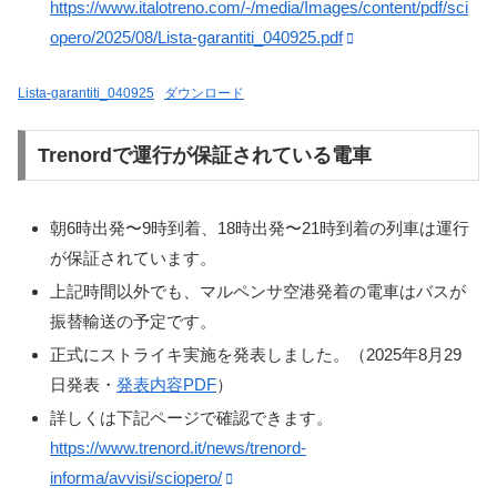
https://www.italotreno.com/-/media/Images/content/pdf/sci
opero/2025/08/Lista-garantiti_040925.pdf
Lista-garantiti_040925
ダウンロード
Trenordで運行が保証されている電車
朝6時出発〜9時到着、18時出発〜21時到着の列車は運行
が保証されています。
上記時間以外でも、マルペンサ空港発着の電車はバスが
振替輸送の予定です。
正式にストライキ実施を発表しました。（2025年8月29
日発表・
発表内容PDF
）
詳しくは下記ページで確認できます。
https://www.trenord.it/news/trenord-
informa/avvisi/sciopero/