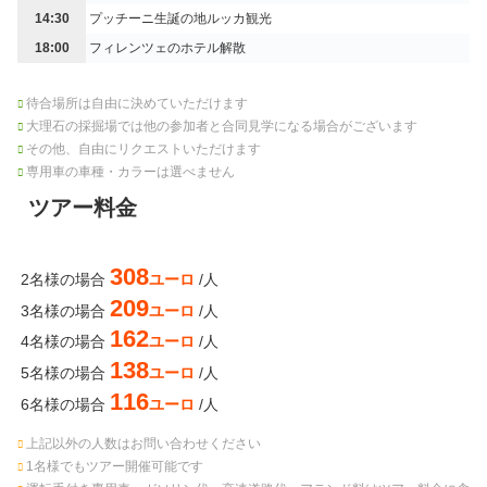
14:30
プッチーニ生誕の地ルッカ観光
18:00
フィレンツェのホテル解散
待合場所は自由に決めていただけます
大理石の採掘場では他の参加者と合同見学になる場合がございます
その他、自由にリクエストいただけます
専用車の車種・カラーは選べません
ツアー料金
308
2名様の場合
ユーロ
/人
209
3名様の場合
ユーロ
/人
162
4名様の場合
ユーロ
/人
138
5名様の場合
ユーロ
/人
116
6名様の場合
ユーロ
/人
上記以外の人数はお問い合わせください
1名様でもツアー開催可能です