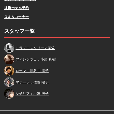
提携ホテル予約
Ｑ＆Ａコーナー
スタッフ一覧
スクリーマ
ミラノ：スクリーマ美佐
小泉
フィレンツェ：小泉 真樹
長谷川
ローマ：長谷川 淳子
佐藤
マテーラ：佐藤 陽子
小湊
シチリア：小湊 照子