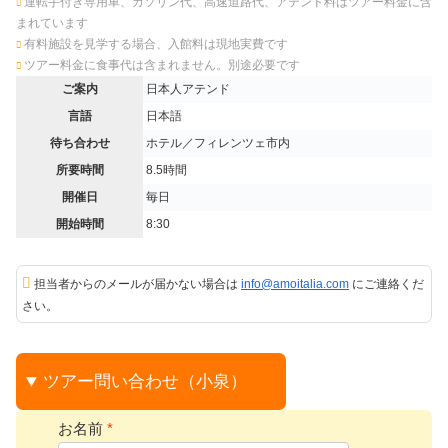
運転手付き専用車、ガソリン代、高速道路代、アテンド料はツアー料金に含
まれています
有料施設を見学する場合、入館料は現地実費です
ツアー料金に食事代は含まれません。別途必要です
ご案内
日本人アテンド
言語
日本語
待ち合わせ
ホテル／フィレンツェ市内
所要時間
8.5時間
開催日
毎日
開始時間
8:30
担当者からのメールが届かない場合は
info@amoitalia.com
にご連絡くだ
さい。
ツアー問い合わせ（小泉）
お名前
*