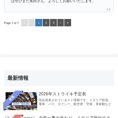
はぜひまた尾田さん、よろしくお願いいたします。
«
‹
1
2
3
›
»
Page 1 of 7:
最新情報
2026年ストライキ予定表
新着
現在発表されているスト情報です。イタリア鉄道、
電車、バス、タクシー、航空便・空港、美術館など
今年一番の当たり。イタリア旅行のク