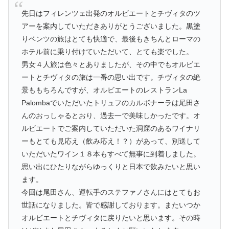
先日はフィレンツェ出発のオルビエートとチヴィタのツ
アーを案内していただきありがとうございました。黒塗
りベンツの旅はとても快適で、最後もきちんとローマの
ホテル前に乗り付けていただいて、とても楽でした。
男女４人旅は色々とありましたが、その中でもオルビエ
ートとチヴィタの旅は一番の思い出です。チヴィタの絶
景ももちろんですが、オルビエートのレストランLa
Palombaでいただいたトリュフのカルボナーラは尾田さ
んのおっしゃるとおり、過去一で美味しかったです。オ
ルビエートでご案内していただいた洞窟のあるワイナリ
ーもとても見応え（飲み応え！？）があって、別送して
いただいたワイン１８本もすべて無事に到着しました。
思い出にひたりながらゆっくりと日本で飲みたいと思い
ます。
今回は尾田さん、運転手のステファノさんにはとてもお
世話になりました。皆で感謝しております。またいつか
オルビエートとチヴィタに戻りたいと思います。その時