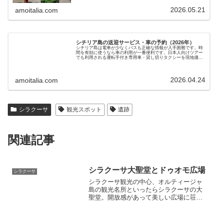
2026.05.21
amoitalia.com
シチリア島の送迎サービス・車の予約（2026年）
シチリア島は電車が少なくバスも正確な情報が入手困難です。時
間を有効に使うなら車の利用が一番便利です。日本人向けツアー
でも利用される運転手付き専用車・貸し切りタクシーを現地価格
で手配します。新婚旅行、家族旅行にも最適で安心・安全の旅を
サポートします
2026.04.24
amoitalia.com
シラクーサ
観光スポット
遺跡
関連記事
シラクーサ大聖堂とドゥオモ広場
シラクーサ
シラクーサ観光の中心、オルティージャ
島の観光名所といったらシラクーサの大
聖堂。開放感があって美しい広場に荘厳
な姿で待っています。その隣の聖ルチア
教会も必見です。この広場は写真をたく