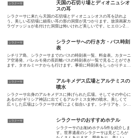
さん撮ってイタリア旅行の記念にしてく
天国の石切り場とディオニュシオ
シラクーサ
ださい
スの耳
シラクーサに来たら天国の石切場とディオニュシオスの耳を訪れよ
う。美しい石切場に細長い耳の形の洞窟が見つかります。放浪画家カ
ラヴァッジョが名付けた洞窟は怖いけれど美しいです。ヒエロン2世
の祭壇も観光名所です
シラクーサへの行き方・バス時刻
シラクーサ
表
シチリア島、シラクーサまでのバスの時刻表一覧、料金表。カターニ
ア空港発、パレルモ発の長距離バスの時刻表が一覧で見ることができ
ます。タオルミーナからも行けます。事前に時刻表をしっかりチェッ
クして快適なイタリア旅行、シチリア観光を楽しんでください
アルキメデス広場とアルテミスの
シラクーサ
噴水
シラクーサ出身のアルキメデスに捧げられた広場。そしてその中心に
あるのがギリシア神話に出てくるアルテミス女神の噴水。美しくて
広々した広場はシラクーサの町によく似合います。シチリアを、シラ
クーサを楽しく観光しましょう。
シラクーサのおすすめホテル
シラクーサ
シラクーサのお勧めホテル5件を紹介しま
す。世界遺産のシラクーサは見どころが
たくさんあります。歴史あり、美しい街