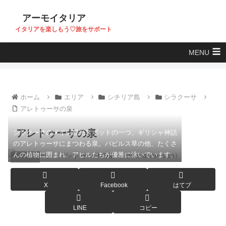
アーモイタリア
イタリアを楽しもう♡旅をサポート
MENU
ホーム
エリア
シチリア島
シラクーサ
アレトゥーサの泉
アレトゥーサの泉
シラクーサのメイン観光スポットの一つ、ギリシャ神話
のアレトゥーサにまつわる泉。パピルス草の他、たくさ
んの植物に囲まれ、アヒルたちが優雅に泳いでいます。
シラクーサ
X
Facebook
はてブ
LINE
コピー