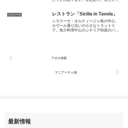
並みあり、そして真っ青な海が広がって
います。美味しい料理に舌鼓を打ちなが
らゆっくりと宿泊して楽しみましょう。
レストラン「Sicilia in Tavola」
シラクーサ
シラクーサ・オルティージャ島の中心、
カヴール通り沿いの小さなトラットリ
ア。魚介料理中心のシチリア特産のパス
タなどが名物。料金は良心的で味は保証
付き！お店の人も皆親切で家庭的な雰囲
気が味わえますよ。
アポロ神殿
マニアーチェ城
最新情報