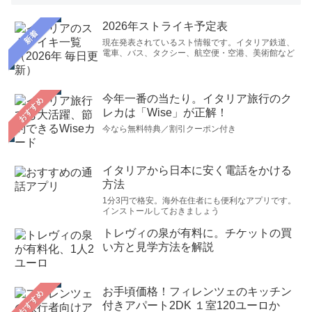
2026年ストライキ予定表
新着
現在発表されているスト情報です。イタリア鉄道、
電車、バス、タクシー、航空便・空港、美術館など
今年一番の当たり。イタリア旅行のク
おすすめ
レカは「Wise」が正解！
今なら無料特典／割引クーポン付き
イタリアから日本に安く電話をかける
方法
1分3円で格安。海外在住者にも便利なアプリです。
インストールしておきましょう
トレヴィの泉が有料に。チケットの買
い方と見学方法を解説
お手頃価格！フィレンツェのキッチン
おすすめ
付きアパート2DK １室120ユーロか