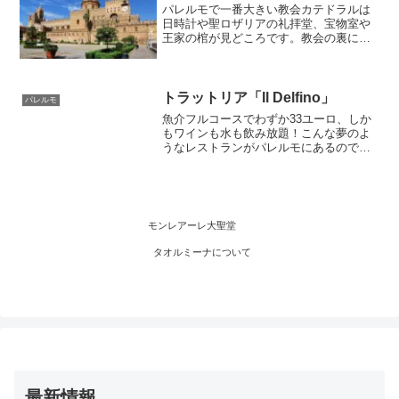
パレルモで一番大きい教会カテドラルは
カテリーナ教会など観光スポットが集ま
日時計や聖ロザリアの礼拝堂、宝物室や
っています
王家の棺が見どころです。教会の裏に回
ってオリジナルの面影の残る後陣部も確
認しましょう。外観の装飾はとても豪華
でパレルモに旅行したらぜひ一度は見る
べきでしょう。
トラットリア「Il Delfino」
パレルモ
魚介フルコースでわずか33ユーロ、しか
もワインも水も飲み放題！こんな夢のよ
うなレストランがパレルモにあるので
す。トラットリアIl Delfinoはシチリア島
内はもちろんイタリア全土、また海外に
も名が知れているほど有名で、目の前の
海で獲れたての新鮮な魚介類を生かした
シチリア料理が美味しい！食べきれない
モンレアーレ大聖堂
ほど豪華な料理の数々なのにこの安さ！
お店はいつも満席でリピーターが多いの
タオルミーナについて
も納得できます。パレルモに行ったらレ
ストランに行かなきゃ！
最新情報