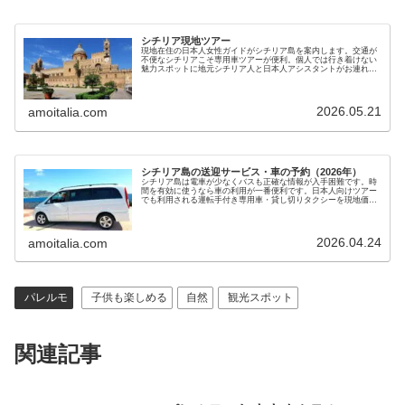
シチリア現地ツアー
現地在住の日本人女性ガイドがシチリア島を案内します。交通が
不便なシチリアこそ専用車ツアーが便利。個人では行き着けない
魅力スポットに地元シチリア人と日本人アシスタントがお連れし
ます。手頃で安心のシチリア島ツアーを現地ガイドが提供します
2026.05.21
amoitalia.com
シチリア島の送迎サービス・車の予約（2026年）
シチリア島は電車が少なくバスも正確な情報が入手困難です。時
間を有効に使うなら車の利用が一番便利です。日本人向けツアー
でも利用される運転手付き専用車・貸し切りタクシーを現地価格
で手配します。新婚旅行、家族旅行にも最適で安心・安全の旅を
サポートします
2026.04.24
amoitalia.com
パレルモ
子供も楽しめる
自然
観光スポット
関連記事