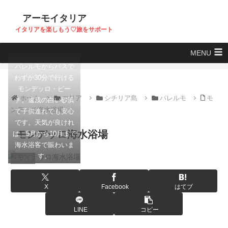
アーモイタリア
イタリアを楽しもう♡旅をサポート
MENU
パレルモからバスで
わずか30分で行ける
モンデッロ・ビー
ホーム
エリア
シチリア島
パレルモ
モ
チ。遠浅の白い砂浜
ンデッロ海水浴場
で子供連れでも安心
です。天気が良けれ
モンデッロ海水浴場
ば、5月から10月まで
海水浴客で賑わいま
す。
パレルモ
X
Facebook
はてブ
LINE
コピー