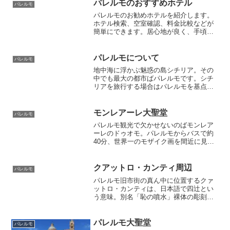
パレルモのおすすめホテル
パレルモ
パレルモのお勧めホテルを紹介します。
ホテル検索、空室確認、料金比較などが
簡単にできます。居心地が良く、手頃な
料金のホテルに宿泊して最高のイタリア
旅行にしましょう。
パレルモについて
パレルモ
地中海に浮かぶ魅惑の島シチリア。その
中でも最大の都市ばパレルモです。シチ
リアを旅行する場合はパレルモを基点に
して、モンレアーレ、シラクーサ、タオ
ルミーナなど美しい町を観光できます。
パレルモ市内にも見どころがたくさんあ
モンレアーレ大聖堂
パレルモ
ります
パレルモ観光で欠かせないのばモンレア
ーレのドゥオモ。パレルモからバスで約
40分、世界一のモザイク画を間近に見る
ことができます。モンレアーレの町の丘
からはパレルモが一望できて壮大な景色
も楽しめます
クアットロ・カンティ周辺
パレルモ
パレルモ旧市街の真ん中に位置するクァ
ットロ・カンティは、日本語で四辻とい
う意味。別名「恥の噴水」裸体の彫刻が
踊るプレトリアの噴水、ノルマン時代の
金のモザイクが美しいマルトラーナ教
会、3つのクーポラが可愛いサン・カタル
パレルモ大聖堂
パレルモ
ド教会、見事なバロック様式のサンタ・