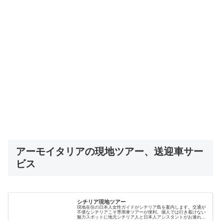
アーモイタリアの現地ツアー、送迎車サー
ビス
シチリア現地ツアー
現地在住の日本人女性ガイドがシチリア島を案内します。交通が
不便なシチリアこそ専用車ツアーが便利。個人では行き着けない
魅力スポットに地元シチリア人と日本人アシスタントがお連れし