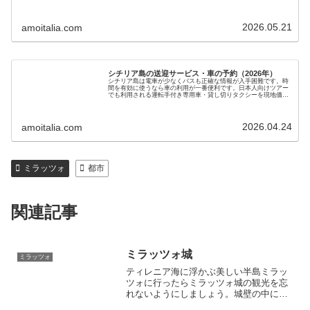
ます。手頃で安心のシチリア島ツアーを現地ガイドが提供します
2026.05.21
amoitalia.com
シチリア島の送迎サービス・車の予約（2026年）
シチリア島は電車が少なくバスも正確な情報が入手困難です。時
間を有効に使うなら車の利用が一番便利です。日本人向けツアー
でも利用される運転手付き専用車・貸し切りタクシーを現地価格
で手配します。新婚旅行、家族旅行にも最適で安心・安全の旅を
サポートします
2026.04.24
amoitalia.com
ミラッツォ
都市
関連記事
ミラッツォ城
ミラッツォ
ティレニア海に浮かぶ美しい半島ミラッ
ツォに行ったらミラッツォ城の観光を忘
れないようにしましょう。城壁の中には
以前の大聖堂があったり、絶景ポイント