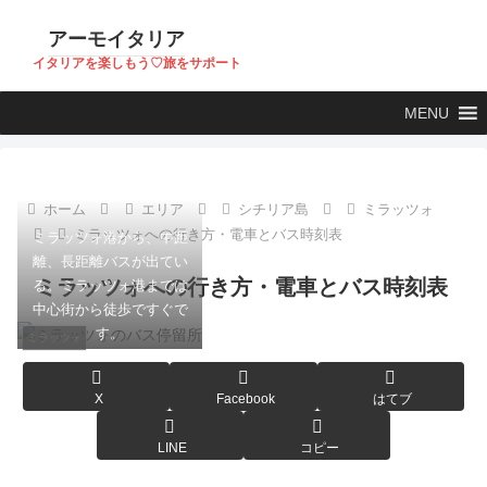
アーモイタリア
イタリアを楽しもう♡旅をサポート
MENU
ホーム
エリア
シチリア島
ミラッツォ
ミラッツォへの行き方・電車とバス時刻表
ミラッツォ港から、中距
離、長距離バスが出てい
ミラッツォへの行き方・電車とバス時刻表
る。ミラッツォ港までは
中心街から徒歩ですぐで
す。
ミラッツォ
X
Facebook
はてブ
LINE
コピー