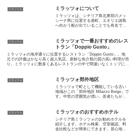
がいくつもあります。美しい景色と歴史
ある建造物はやはりイタリアならではで
ミラッツォについて
ミラッツォ
す。のんびり観光してミラッツォの町を
ミラッツォは、シチリア島北東部のメッ
存分に楽しんでください。
シーナ県に位置する港町。エオリエ諸島
へ向かう船が出ていることでも有名で、
ネブローディ自然国立公園、ティンダリ
などへのアクセスも便利です。日本では
まだあまり馴染みはないかもしれません
ミラッツォで一番おすすめのレス
ミラッツォ
がヨーロッパでは有名な観光地です。シ
トラン「Doppio Gusto」
チリア在住の日本人スタッフが個人ツア
ミラッツォの海岸通りに位置するレストラン「Doppio Gusto」。地
ーも開催しています。
元での評価はかなり高く超人気店。新鮮な魚介類の質の高い料理が売
り。ミラッツォに数多くあるレストランの中で間違いなくトップに挙
げられます。ワイン通にも是非お勧め。
ミラッツォ郊外地区
ミラッツォ
ミラッツォで町として機能している古い
地域がこの「郊外地区 Milazzo Borgo」で
す。中世の雰囲気が漂い、若者たちが週
末夜に集うナイトスポットもたくさんあ
ります。夏はビールを片手に夜遅くまで
バールやパブの外で語り合う地元民や観
ミラッツォのおすすめホテル
ミラッツォ
光客で一杯になり、活気溢れます。夜景
シチリア島ミラッツォのお勧めホテルを
も美しいのでぜひ夜も観光してみてくだ
紹介します。ホテル検索、空室確認、料
さい。
金比較などが簡単にできます。居心地が
良く、手頃な料金のホテルに宿泊して最