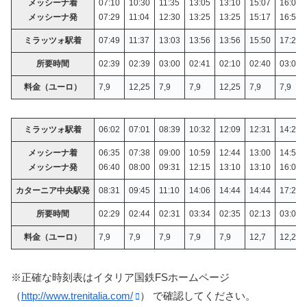
メッシーナ着
07:10
10:30
11:35
13:05
13:10
15:07
16:05
メッシーナ発
07:29
11:04
12:30
13:25
13:25
15:17
16:52
ミラッツォ駅着
07:49
11:37
13:03
13:56
13:56
15:50
17:25
所要時間
02:39
02:39
03:00
02:41
02:10
02:40
03:03
料金（ユーロ）
7,9
12,25
7,9
7,9
12,25
7,9
7,9
ミラッツォ駅着
06:02
07:01
08:39
10:32
12:09
12:31
14:23
メッシーナ着
06:35
07:38
09:00
10:59
12:44
13:00
14:57
メッシーナ発
06:40
08:00
09:31
12:15
13:10
13:10
16:09
カターニア中央駅発
08:31
09:45
11:10
14:06
14:44
14:44
17:25
所要時間
02:29
02:44
02:31
03:34
02:35
02:13
03:02
料金（ユーロ）
7,9
7,9
7,9
7,9
7,9
12,7
12,25
※正確な時刻表はイタリア国鉄FSホームページ
（
http://www.trenitalia.com/
） で確認してください。