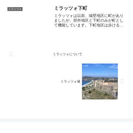
高のイタリア旅行にしましょう。イタリ
ア在住者が教えます！
ミラッツォ下町
ミラッツォ
ミラッツォは以前、城壁地区に町があり
ましたが、郊外地区と下町のみが町とし
て機能しています。下町地区は歩ける広
さで、多くのショップやレストランがあ
りメインの観光スポットとなります。カ
イオ・ドウィリオ広場、毎日開かれる魚
市場など、ミラッツォの市民の生活を垣
間見てください。楽しくて美しくて美味
しい町です。
ミラッツォについて
ミラッツォ城