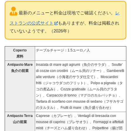
最新のメニューと料金は現地でご確認ください。
レ
ストランの公式サイト
もありますが、料金は掲載され
ていないようです。（2026年）
Coperto
テーブルチャージ：1.5ユーロ／人
席料
Antipasto Mare
Insalata di mare agli agrumi（魚介のサラダ）、Soutte’
魚介の前菜
di cozze con crostini（ムール貝のソテー）、Gamberetti
alle verdure（小海老のサラダ仕立て）、Moscardini
fritti（ジャコウダコのフリット）、Polpo a pignata（タ
コの煮込み）、Cozze gratinate（ムール貝のグラタ
ン）、Carpaccio di tonno（マグロのカルパッチョ）、
Tartara di scorfano con mousse di sedano（フサカサゴ
のタルタル）、Frutti di mare（魚介盛り合わせ）
Antipasto Terra
Caprese（カプレーゼ）、Ventagli di bresaola con
山の前菜
mousse di caprino（ブレサオラ）、Formaggi e affettati
misti（チーズとハム盛り合わせ）、Polpettine（揚げ団