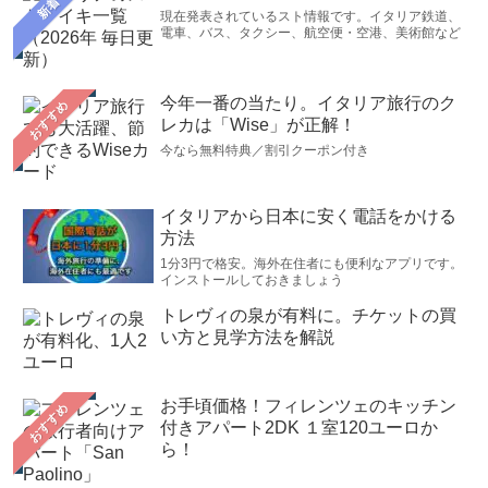
新着
現在発表されているスト情報です。イタリア鉄道、
電車、バス、タクシー、航空便・空港、美術館など
今年一番の当たり。イタリア旅行のク
おすすめ
レカは「Wise」が正解！
今なら無料特典／割引クーポン付き
イタリアから日本に安く電話をかける
方法
1分3円で格安。海外在住者にも便利なアプリです。
インストールしておきましょう
トレヴィの泉が有料に。チケットの買
い方と見学方法を解説
お手頃価格！フィレンツェのキッチン
おすすめ
付きアパート2DK １室120ユーロか
ら！