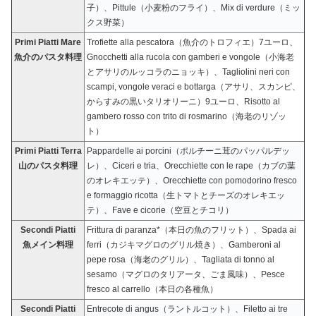
子）、Pittule（小麦粉のフライ）、Mix di verdure（ミッ
クス野菜）
Primi Piatti Mare
Trofiette alla pescatora（魚介のトロフィエ）7ユーロ、
魚介のパスタ料理
Gnocchetti alla rucola con gamberi e vongole（小海老
とアサリのルッコラのニョッキ）、Tagliolini neri con
scampi, vongole veraci e bottarga（アサリ、スカンピ、
からすみの黒いタリオリーニ）9ユーロ、Risotto al
gambero rosso con trito di rosmarino（海老のリゾッ
ト）
Primi Piatti Terra
Pappardelle ai porcini（ポルチーニ茸のパッパルデッ
山のパスタ料理
レ）、Ciceri e tria、Orecchiette con le rape（カブの葉
のオレキエッテ）、Orecchiette con pomodorino fresco
e formaggio ricotta（生トマトとチーズのオレキエッ
テ）、Fave e cicorie（空豆とチコリ）
Secondi Piatti
Frittura di paranza*（本日の魚のフリット）、Spada ai
魚メイン料理
ferri（カジキマグロのグリル焼き）、Gamberoni al
pepe rosa（海老のグリル）、Tagliata di tonno al
sesamo（マグロのタリアータ、ごま風味）、Pesce
fresco al carrello（本日の各種魚）
Secondi Piatti
Entrecote di angus（ラントルコット）、Filetto ai tre