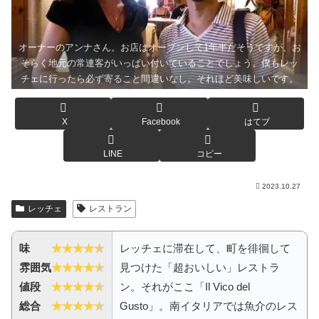
オーナーのアンナさん。お店はオープンして1年半だそうですが、お
そらく地元の常連客がいっぱい付いていることでしょう。僕もレッ
チェに行ったら必ず寄ること間違いなし。それほど美味しいです。
X
Facebook
はてブ
LINE
コピー
2023.10.27
レッチェ
レストラン
味
レッチェに滞在して、町を徘徊して
雰囲気
見つけた「超おいしい」レストラ
値段
ン。それがここ「Il Vico del
総合
Gusto」。南イタリアでは魚介のレス