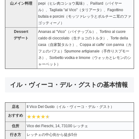
山メイン料理
pepi（ヒレ肉コショウ風味）、Paillard（パイヤー
ル）、Tagliata “al Vico”（タリアータ）、Fagottino
bufala e porcini（モッツァレッラとポルチーニ茸のファ
ゴッティーノ）
Dessert
Ananas al “Vico”（パイナップル）、Tortino al cuore
デザート
caldo di cioccolato（生チョコのトルタ）、Torte della
casa（自家製タルト）、Coppa al caffe’ con panna（カ
フェのパフェ）Spumone artigianale（手作りスプモー
ネ）、Sorbetto vodka e limone（ウォッカとレモンのシ
ャーベット）
イル・ヴィーコ・デル・グストの基本情報
店名
Il Vico Del Gusto（イル・ヴィーコ・デル・グスト）
おすすめ
住所
Vico dei Fieschi, 14, 73100 レッチェ
行き方
レッチェの中心街から徒歩5分