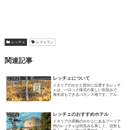
レッチェ
レストラン
関連記事
レッチェについて
レッチェ
イタリアのかかと部分に位置するレッチ
ェは、バロック様式の美しい街並みで、
海水浴もできるバカンス地です。アルベ
ロベッロやマテーラにも近いので、ぜひ
南イタリアを周遊する場合は、レッチェ
にも滞在してみましょう。魚介が中心の
食事も美味しく、楽しいイタリア旅行が
レッチェのおすすめホテル
レッチェ
満喫できますよ。
イタリアの長靴のかかとにあるプーリア
州のレッチェは街並みも美しく、治安も