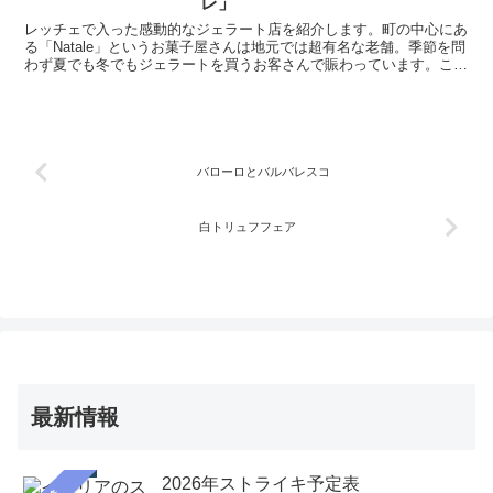
レ」
タリア通を自称するならぜひ一度は滞在
レッチェで入った感動的なジェラート店を紹介します。町の中心にあ
してみましょう。
る「Natale」というお菓子屋さんは地元では超有名な老舗。季節を問
わず夏でも冬でもジェラートを買うお客さんで賑わっています。ここ
のピスタチオは一度食べたら病みつき。チョコレートもぜひ味見して
みてください
バローロとバルバレスコ
白トリュフフェア
最新情報
2026年ストライキ予定表