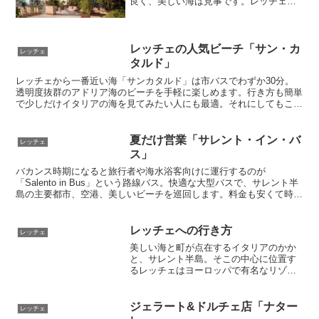
良く、美しい海は見事です。レッチェに
行く人は絶対に宿泊した方が良いでしょ
う。オンシーズンは夜も活気があって夕
食後の街散策も安全で気持ち良いです。
リゾート地なのでホテルも豊富で、いず
レッチェの人気ビーチ「サン・カ
レッチェ
れも豪華だけど安いです。低価格で豪華
タルド」
なホテルやヴィラに宿泊することをお勧
レッチェから一番近い海「サンカタルド」は市バスでわずか30分。
めします。
透明度抜群のアドリア海のビーチを手軽に楽しめます。行き方も簡単
で少しだけイタリアの海を見てみたい人にも最適。それにしてもこの
透明度、ただ者ではありません。
夏だけ営業「サレント・イン・バ
レッチェ
ス」
バカンス時期になると旅行者や海水浴客向けに運行するのが
「Salento in Bus」という路線バス。快適な大型バスで、サレント半
島の主要都市、空港、美しいビーチを巡回します。料金も安くて時間
も正確。とても便利なのでぜひ利用しましょう。
レッチェへの行き方
レッチェ
美しい海と町が点在するイタリアのかか
と、サレント半島。そこの中心に位置す
るレッチェはヨーロッパで有名なリゾー
ト地です。町も安全で過ごしやすく、魚
介料理や地元食材がとても美味しい。ロ
ーマからユーロスターで1本。少々時間は
ジェラート&ドルチェ店「ナター
レッチェ
かかりますが、行く価値ありです。南イ