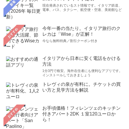
新着
現在発表されているスト情報です。イタリア鉄道、
電車、バス、タクシー、航空便・空港、美術館など
今年一番の当たり。イタリア旅行のク
おすすめ
レカは「Wise」が正解！
今なら無料特典／割引クーポン付き
イタリアから日本に安く電話をかける
方法
1分3円で格安。海外在住者にも便利なアプリです。
インストールしておきましょう
トレヴィの泉が有料に。チケットの買
い方と見学方法を解説
お手頃価格！フィレンツェのキッチン
おすすめ
付きアパート2DK １室120ユーロか
ら！