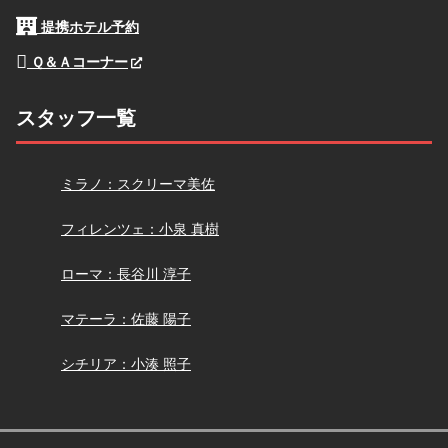
提携ホテル予約
Ｑ＆Ａコーナー
スタッフ一覧
スクリーマ
ミラノ：スクリーマ美佐
小泉
フィレンツェ：小泉 真樹
長谷川
ローマ：長谷川 淳子
佐藤
マテーラ：佐藤 陽子
小湊
シチリア：小湊 照子