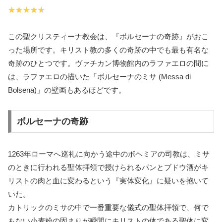
この聖クリスティーナ教会は、『ボルセーナの奇跡』がおこ
った場所です。キリスト教の多くの奇跡の中でも最も有名な
奇跡のひとつです。ヴァチカン博物館内のラファエロの間に
は、ラファエロの描いた「ボルセーナのミサ (Messa di
Bolsena)」の壁画もあるほどです。
ボルセーナの奇跡
1263年ローマへ巡礼に向かう途中のボヘミアの司教は、ミサ
のときに行われる聖体拝領で授けられるパンとブドウ酒がキ
リストの肉と血に変わるという『実体変化』に疑いを抱いて
いた。
カトリックのミサの中で一番重要な儀式の聖体拝領で、何で
もない小麦粉の固まりが瞬間にキリストの体である聖体に変