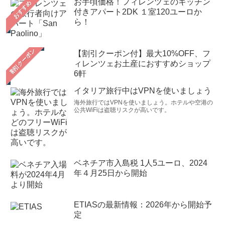
お手頃価格！フィレンツェのキッチン
おすすめ
付きアパート2DK １室120ユーロか
ら！
【割引クーポン付】最大10%OFF、フ
ィレンツェお土産におすすめショップ
6軒
イタリア旅行中はVPNを使いましょう
海外旅行ではVPNを使いましょう。ホテルや空港の
公共WiFiは盗聴リスクが高いです。
ベネチア市入島税 1人5ユーロ、2024
年４月25日から開始
ETIASの最新情報：2026年から開始予
定