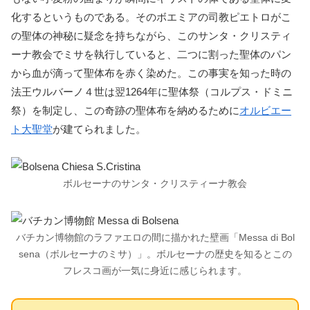
化するというものである。そのボエミアの司教ピエトロがこ
の聖体の神秘に疑念を持ちながら、このサンタ・クリスティ
ーナ教会でミサを執行していると、二つに割った聖体のパン
から血が滴って聖体布を赤く染めた。この事実を知った時の
法王ウルバーノ４世は翌1264年に聖体祭（コルプス・ドミニ
祭）を制定し、この奇跡の聖体布を納めるために
オルビエー
ト大聖堂
が建てられました。
ボルセーナのサンタ・クリスティーナ教会
バチカン博物館のラファエロの間に描かれた壁画「Messa di Bol
sena（ボルセーナのミサ）」。ボルセーナの歴史を知るとこの
フレスコ画が一気に身近に感じられます。