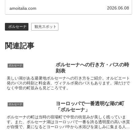
2026.06.08
amoitalia.com
ボルセーナ
観光スポット
関連記事
ボルセーナへの行き方・バスの時
ボルセーナ
刻表
美しい湖がある避暑地ボルセーナへの行き方をご紹介。オルビエート
発のバスの時刻と料金表、ヴィテルボ発のバスもあります。湖だけで
なく中世の町並みも見どころです。
ヨーロッパで一番透明な湖の町
ボルセーナ
「ボルセーナ」
ボルセーナの町は当時の宿場町で中世の街並みが美しく残っていま
す。また、ボルセーナ湖はヨーロッパで一番を誇る透明度の高い水質
が自慢で、夏になるとヨーロッパ中から水浴びを楽しみに集まる人気
の避暑地です。観光名所、地元の美味しいレストラン、快適なホテル
などを紹介します。オルビエートから専用車のツアーも開催中です。