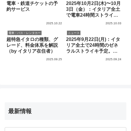
覧あり
電車・鉄道チケットの予
2025年10月2日(木)〜10月
約サービス
3日（金）：イタリア全土
で電車24時間ストライ
キ。運行保障の列車の一
2025.10.22
2025.10.03
覧あり
電車・バス・レンタカー
ニュース
超特急イタロの種類、グ
2025年9月22日(月)：イタ
レード、料金体系を解説
リア全土で24時間のゼネ
（by イタリア在住者）
ラルストライキ予定。鉄
道、バス、高速道路、公
2025.09.25
2025.09.24
共交通機関のすべてが対
象。運行保障の列車の一
覧あり
最新情報