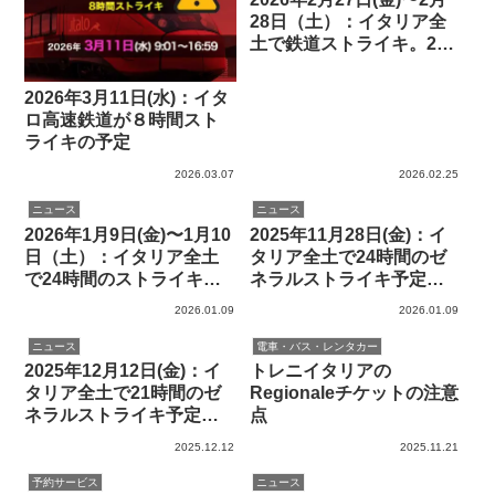
28日（土）：イタリア全
土で鉄道ストライキ。24
時間スト
2026年3月11日(水)：イタ
ロ高速鉄道が８時間スト
ライキの予定
2026.03.07
2026.02.25
ニュース
ニュース
2026年1月9日(金)〜1月10
2025年11月28日(金)：イ
日（土）：イタリア全土
タリア全土で24時間のゼ
で24時間のストライキ予
ネラルストライキ予定。
定。鉄道、飛行機、学校
鉄道、バス、高速道路、
2026.01.09
2026.01.09
が対象。運行保障の列車
飛行機、美術館、学校、
の一覧あり
病院など多くの機関が対
ニュース
電車・バス・レンタカー
象。運行保障の列車の一
2025年12月12日(金)：イ
トレニイタリアの
覧あり
タリア全土で21時間のゼ
Regionaleチケットの注意
ネラルストライキ予定。
点
鉄道、バス、地下鉄、ト
2025.12.12
2025.11.21
ラム、タクシーなどが対
象。運行保障の列車の一
予約サービス
ニュース