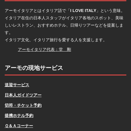
アーモイタリアとはイタリア語で「
I LOVE ITALY
」という意味。
イタリア在住の日本人スタッフがイタリア各地のスポット、美味
しいレストラン、おすすめホテル、日帰りツアーなどを提案しま
す。
イタリア文化、イタリア旅行を愛する人を支援します。
堂
アーモイタリア代表：堂 剛
アーモの現地サービス
送迎サービス
日本人ガイドツアー
切符・チケット予約
提携ホテル予約
Ｑ＆Ａコーナー