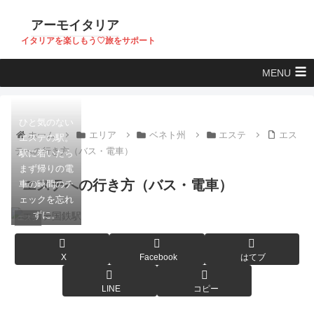
アーモイタリア
イタリアを楽しもう♡旅をサポート
MENU
ひと気のない
ホーム
エリア
ベネト州
エステ
エス
エステの駅。
テへの行き方（バス・電車）
駅に着いたら
まず帰りの電
エステへの行き方（バス・電車）
車の時間のチ
ェックを忘れ
ずに。
エステ
X
Facebook
はてブ
LINE
コピー