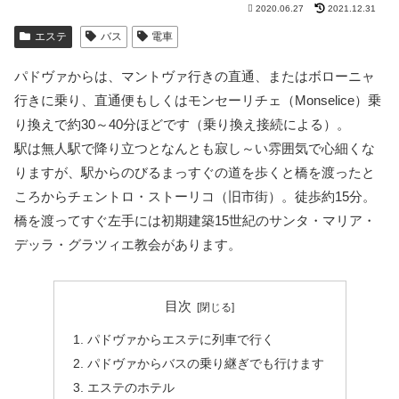
2020.06.27
2021.12.31
エステ
バス
電車
パドヴァからは、マントヴァ行きの直通、またはボローニャ
行きに乗り、直通便もしくはモンセーリチェ（Monselice）乗
り換えで約30～40分ほどです（乗り換え接続による）。
駅は無人駅で降り立つとなんとも寂し～い雰囲気で心細くな
りますが、駅からのびるまっすぐの道を歩くと橋を渡ったと
ころからチェントロ・ストーリコ（旧市街）。徒歩約15分。
橋を渡ってすぐ左手には初期建築15世紀のサンタ・マリア・
デッラ・グラツィエ教会があります。
目次
パドヴァからエステに列車で行く
パドヴァからバスの乗り継ぎでも行けます
エステのホテル