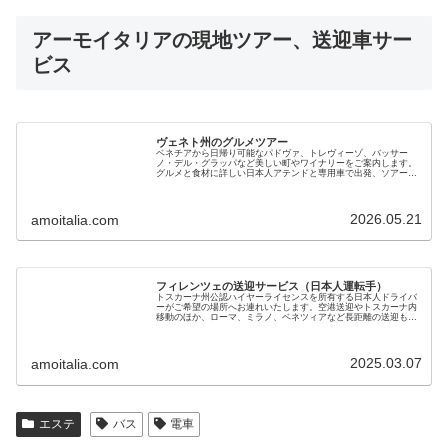
アーモイタリアの現地ツアー、送迎車サー
ビス
ヴェネト州のグルメツアー
ベネチアから日帰り可能なパドヴァ、トレヴィーゾ、‏バッサー
ノ・デル・グラッパなど美しい町やワイナリーをご案内します。
グルメと食材に詳しい日本人アテンドと専用車で出発、ソアーヴ
ェ、プロセッコ、グラッパの産地、ユネスコ世界遺産も堪能でき
ます
2026.05.21
amoitalia.com
フィレンツェの送迎サービス（日本人運転手）
トスカーナ州公認ハイヤーライセンスを所有する日本人ドライバ
ーがご希望の場所へお連れいたします。空港送迎やトスカーナ内
移動のほか、ローマ、ミラノ、ベネツィアなど長距離の送迎も可
能です。黒塗りベンツで7名までご利用いただけます。料金も手
頃で安心です
2025.03.07
amoitalia.com
エステ
バス
電車