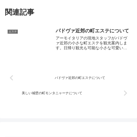
関連記事
パドヴァ近郊の町エステについて
エステ
アーモイタリアの現地スタッフがパドヴ
ァ近郊の小さな町エステを観光案内しま
す。日帰り観光も可能な小さな可愛い町
で、地元のおいしいレストラン、必見の
観光名所、列車・バスの時刻表などを細
かくご紹介。ぜひ一足伸ばして楽しんで
きてください。
パドヴァ近郊の町エステについて
美しい城壁の町モンタニャーナについて