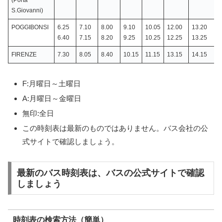
S.Giovanni)
POGGIBONSI
6.25
7.10
8.00
9.10
10.05
12.00
13.20
1
6.40
7.15
8.20
9.25
10.25
12.25
13.25
1
FIRENZE
7.30
8.05
8.40
10.15
11.15
13.15
14.15
1
F:月曜日～土曜日
A:月曜日～金曜日
無印:全日
この時刻表は最新のものではありません。バス会社の公
式サイトで確認しましょう。
最新のバス時刻表は、バスの公式サイトで確認
しましょう
時刻表の検索方法（簡単）