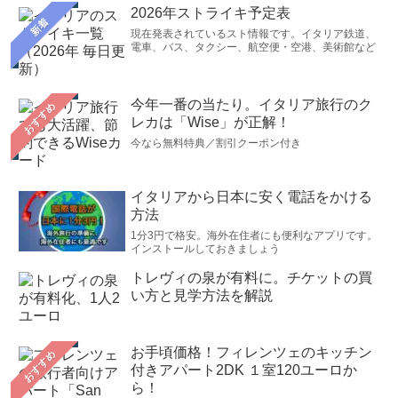
2026年ストライキ予定表
新着
現在発表されているスト情報です。イタリア鉄道、
電車、バス、タクシー、航空便・空港、美術館など
今年一番の当たり。イタリア旅行のク
おすすめ
レカは「Wise」が正解！
今なら無料特典／割引クーポン付き
イタリアから日本に安く電話をかける
方法
1分3円で格安。海外在住者にも便利なアプリです。
インストールしておきましょう
トレヴィの泉が有料に。チケットの買
い方と見学方法を解説
お手頃価格！フィレンツェのキッチン
おすすめ
付きアパート2DK １室120ユーロか
ら！