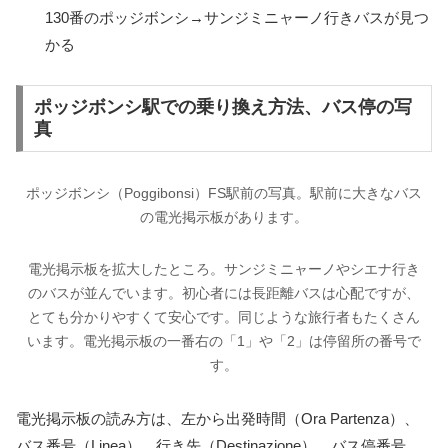
130番のポッジボンシ→サンジミニャーノ行きバスが見つ
かる
ポッジボンシ駅での乗り換え方法、バス停の写
真
ポッジボンシ（Poggibonsi）FS駅前の写真。駅前に大きなバス
の電光掲示板があります。
電光掲示板を拡大したところ。サンジミニャーノやシエナ行き
のバスが並んでいます。初心者には長距離バスは心配ですが、
とても分かりやすくて安心です。同じような旅行者もたくさん
います。電光掲示板の一番右の「1」や「2」は停留所の番号で
す。
電光掲示板の読み方は、左から出発時間（Ora Partenza）、
バス番号（Linea）、行き先（Destinazione）、バス停番号