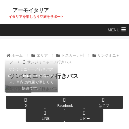
アーモイタリア
イタリアを楽しもう♡旅をサポート
MENU
ホーム
エリア
トスカーナ州
サンジミニャ
ーノ
サンジミニャーノ行きバス
サンジミニャーノ行きバス
サンジミニャーノ行きバス
の一つ。tiemme社の青いバ
ス。車内は綺麗で涼しくて
快適です。
サンジミニャーノ
X
Facebook
はてブ
LINE
コピー