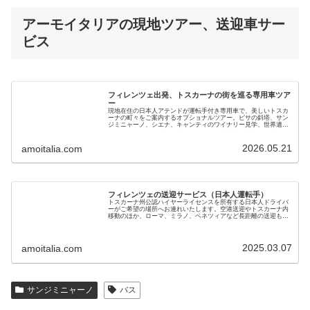
アーモイタリアの現地ツアー、送迎車サー
ビス
フィレンツェ出発、トスカーナの街を巡る専用車ツア
ー
現地在住の日本人アテンドが運転手付き専用車で、美しいトスカ
ーナの町々をご案内するオプショナルツアー。ピサの斜塔、サン
ジミニャーノ、シエナ、キャンティのワイナリー見学、世界遺産
オルチャ渓谷などをお楽しみください。現地ガイドが直接提供し
ます
2026.05.21
amoitalia.com
フィレンツェの送迎サービス（日本人運転手）
トスカーナ州公認ハイヤーライセンスを所有する日本人ドライバ
ーがご希望の場所へお連れいたします。空港送迎やトスカーナ内
移動のほか、ローマ、ミラノ、ベネツィアなど長距離の送迎も可
能です。黒塗りベンツで7名までご利用いただけます。料金も手
頃で安心です
2025.03.07
amoitalia.com
サンジミニャーノ
バス