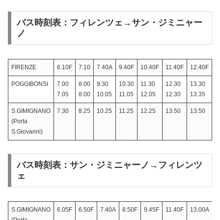
バス時刻表：フィレンツェ→サン・ジミニャー
ノ
FIRENZE
6.10F
7.10
7.40A
9.40F
10.40F
11.40F
12.40F
1
POGGIBONSI
7.00
8.00
9.30
10.30
11.30
12.30
13.30
1
7.05
8.00
10.05
11.05
12.05
12.30
13.35
1
S.GIMIGNANO
7.30
8.25
10.25
11.25
12.25
13.50
13.50
1
(Porta
S.Giovanni)
バス時刻表：サン・ジミニャーノ→フィレンツ
ェ
S.GIMIGNANO
6.05F
6.50F
7.40A
8.50F
9.45F
11.40F
13.00A
1
(Porta