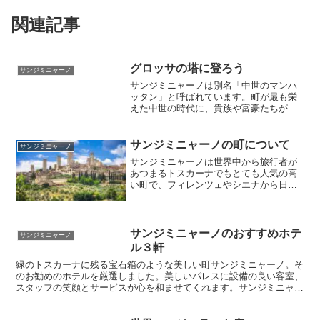
関連記事
グロッサの塔に登ろう
サンジミニャーノ
サンジミニャーノは別名「中世のマンハ
ッタン」と呼ばれています。町が最も栄
えた中世の時代に、貴族や富豪たちが権
力や富の象徴として高い塔を競って建て
たのです。その数は実に７２本。小さな
町はまるでキノコが生えたような景色だ
サンジミニャーノの町について
サンジミニャーノ
ったことでしょう。現在はそのうち１４
サンジミニャーノは世界中から旅行者が
本が残っていて、今もなお登頂可能な塔
あつまるトスカーナでもとても人気の高
があります
い町で、フィレンツェやシエナから日帰
りで往復できます。栄光の中世の時代に
はたくさんの塔が建てられ「中世のマン
ハッタン」という別称も付けられまし
た。美しくて可愛い町でのんびり過ごし
サンジミニャーノのおすすめホテ
サンジミニャーノ
てみましょう！山の幸の食事も美味しい
ル３軒
です。
緑のトスカーナに残る宝石箱のような美しい町サンジミニャーノ。そ
のお勧めのホテルを厳選しました。美しいパレスに設備の良い客室、
スタッフの笑顔とサービスが心を和ませてくれます。サンジミニャー
ノはレストランも美味しいので、きっと素晴らしい旅行になることで
しょう。