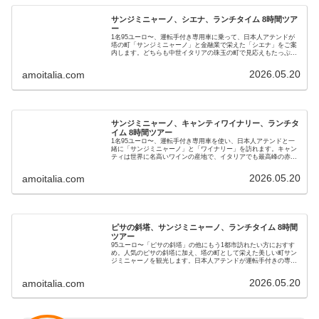
サンジミニャーノ、シエナ、ランチタイム 8時間ツア
ー
1名95ユーロ〜、運転手付き専用車に乗って、日本人アテンドが
塔の町「サンジミニャーノ」と金融業で栄えた「シエナ」をご案
内します。どちらも中世イタリアの珠玉の町で見応えもたっぷり
です。ランチでは地元伝統料理の美味しいレストランもお楽しみ
ください。
2026.05.20
amoitalia.com
サンジミニャーノ、キャンティワイナリー、ランチタ
イム 8時間ツアー
1名95ユーロ〜、運転手付き専用車を使い、日本人アテンドと一
緒に「サンジミニャーノ」と「ワイナリー」を訪れます。キャン
ティは世界に名高いワインの産地で、イタリアでも最高峰の赤ワ
インを産出しています。日本語アテンドが分かりやすく解説しな
がら見学・試飲が楽しめます。
2026.05.20
amoitalia.com
ピサの斜塔、サンジミニャーノ、ランチタイム 8時間
ツアー
95ユーロ〜「ピサの斜塔」の他にもう1都市訪れたい方におすす
め。人気のピサの斜塔に加え、塔の町として栄えた美しい町サン
ジミニャーノを観光します。日本人アテンドが運転手付きの専用
車でホテルまでお迎えに伺います。楽しい観光と美味しいイタリ
ア料理を満喫していただけます。
2026.05.20
amoitalia.com