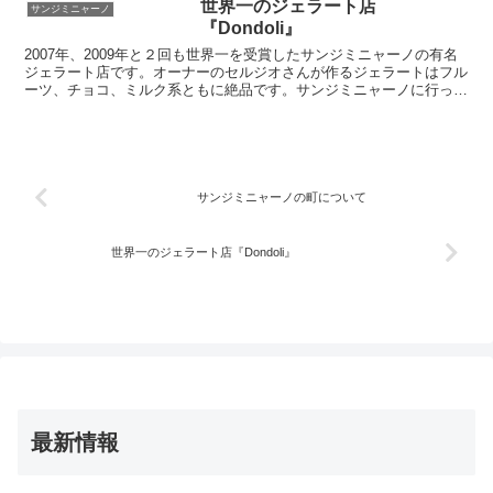
世界一のジェラート店
サンジミニャーノ
『Dondoli』
2007年、2009年と２回も世界一を受賞したサンジミニャーノの有名
ジェラート店です。オーナーのセルジオさんが作るジェラートはフル
ーツ、チョコ、ミルク系ともに絶品です。サンジミニャーノに行った
ら絶対に食べなくてはいけませんよ。このお店オリジナルの味もある
ので、事前にチェックしてから行きましょう。
サンジミニャーノの町について
世界一のジェラート店『Dondoli』
最新情報