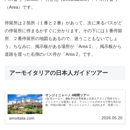
（Area）です。
停留所は２箇所（１番と２番）があって、次に来るバスがど
の停留所に停まるかすぐに分かります。その下には１番停留
所、２番停留所の地図もあるので、迷うこともないでしょ
う。ちなみに、掲示板がある場所が「Area 1」、掲示板から
道路を渡った右側のバス停が「Area 2」です。
アーモイタリアの日本人ガイドツアー
サンジミニャーノ 4時間ツアー
1名70ユーロ〜、運転手付き専用車と日本人アテンド同伴でサン
ジミニャーノを観光します。フィレンツェのホテルで待ち合わせ
後、中世の塔の町「サンジミニャーノ」を訪れます。世界一に輝
いたジェラート店も立ち寄りますよ。美しいトスカーナの風景も
楽しんで、フィレンツェのホテルで解散。車の移動で快適です。
2026.05.20
amoitalia.com