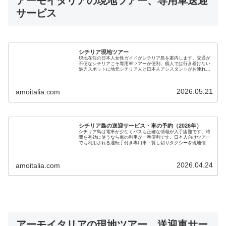
アーモイタリアの現地ツアー、専用車送迎
サービス
シチリア現地ツアー
現地在住の日本人女性ガイドがシチリア島を案内します。交通が
不便なシチリアこそ専用車ツアーが便利。個人では行き着けない
魅力スポットに地元シチリア人と日本人アシスタントがお連れし
ます。手頃で安心のシチリア島ツアーを現地ガイドが提供します
2026.05.21
amoitalia.com
シチリア島の送迎サービス・車の予約（2026年）
シチリア島は電車が少なくバスも正確な情報が入手困難です。時
間を有効に使うなら車の利用が一番便利です。日本人向けツアー
でも利用される運転手付き専用車・貸し切りタクシーを現地価格
で手配します。新婚旅行、家族旅行にも最適で安心・安全の旅を
サポートします
2026.04.24
amoitalia.com
アーモイタリアの現地ツアー、送迎車サー