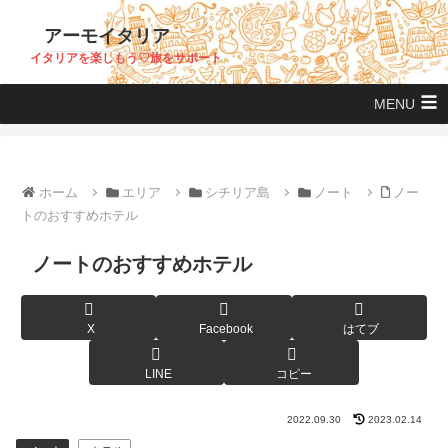
アーモイタリア
イタリアを楽しもう♡旅をサポート
MENU
ホーム
エリア
シチリア島
ノート
ノー
トのおすすめホテル
ノートのおすすめホテル
X
Facebook
はてブ
LINE
コピー
2022.09.30
2023.02.14