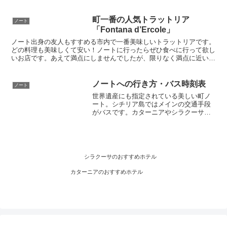
ろ、数人がこのレストランを挙げたほど
に有名。料理の質はかなり高いですし、
店内の雰囲気は良しで言うことなしで
町一番の人気トラットリア
ノート
す。お勧めですよ！
「Fontana d’Ercole」
ノート出身の友人もすすめる市内で一番美味しいトラットリアです。
どの料理も美味しくて安い！ノートに行ったらぜひ食べに行って欲し
いお店です。あえて満点にしませんでしたが、限りなく満点に近いで
す。店内の雰囲気も良く、落ち着いて食事が楽しめます。
ノートへの行き方・バス時刻表
ノート
世界遺産にも指定されている美しい町ノ
ート。シチリア島ではメインの交通手段
がバスです。カターニアやシラクーサか
らのノート行きバスの時刻表、バス停の
場所、料金などを細かく解説します。交
通機関を上手に利用して魅力的なシチリ
ア旅行を楽しんでください。
シラクーサのおすすめホテル
カターニアのおすすめホテル