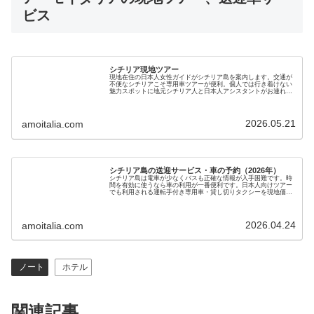
ビス
シチリア現地ツアー
現地在住の日本人女性ガイドがシチリア島を案内します。交通が
不便なシチリアこそ専用車ツアーが便利。個人では行き着けない
魅力スポットに地元シチリア人と日本人アシスタントがお連れし
ます。手頃で安心のシチリア島ツアーを現地ガイドが提供します
2026.05.21
amoitalia.com
シチリア島の送迎サービス・車の予約（2026年）
シチリア島は電車が少なくバスも正確な情報が入手困難です。時
間を有効に使うなら車の利用が一番便利です。日本人向けツアー
でも利用される運転手付き専用車・貸し切りタクシーを現地価格
で手配します。新婚旅行、家族旅行にも最適で安心・安全の旅を
サポートします
2026.04.24
amoitalia.com
ノート
ホテル
関連記事