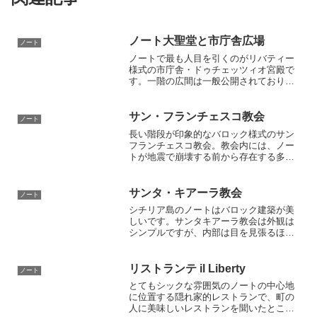
ノート大聖堂と市庁舎広場
ノート
ノートで最も人目を引くのがリバティー
様式の市庁舎・ドゥチェッツィオ宮殿で
す。一階の広間は一般公開されており、
豪華な居間と天井一面の美しいフレスコ
画を観覧できます。そしてその向いにあ
るドゥオモも必見。厳かに階段の上から
サン・フランチェスコ教会
ノート
見下ろしています。
長い階段が印象的なバロック様式のサン
フランチェスコ教会。教会内には、ノー
トが地震で崩壊する前から存在する多く
の作品、貴重品が保存されていて町の見
どころの1つです。ノートに滞在したらぜ
ひ訪れてみましょう。
サンタ・キアーラ教会
ノート
シチリア島のノートはバロック建築が美
しいです。サンタキアーラ教会は外観は
シンプルですが、内部は目を見張るほど
豪華で美しいです。教会の屋上からは美
しい街並みが眺められます。スタッコ細
工の真っ白な装飾の美しいチャペル、ア
リストランテ il Liberty
ノート
ントネッロ・ガンジーニの聖母子像も。
とてもシックな雰囲気のノートの中心地
に位置する隠れ家的レストランで、町の
人に美味しいレストランを聞いたとこ