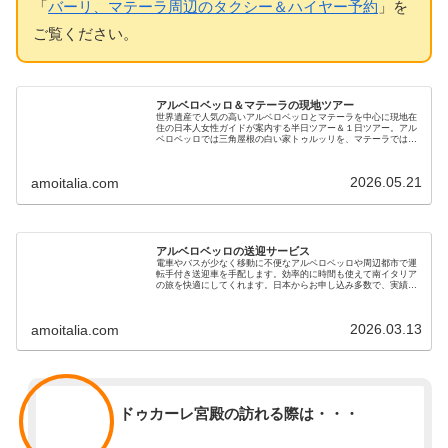
「
バーリ、マテーラ周辺のタクシー＆ハイヤー予約
」を
ご覧ください。
アルベロベッロ＆マテーラの現地ツアー
世界遺産で人気の高いアルベロベッロとマテーラを中心に現地在
住の日本人女性ガイドが案内する半日ツアー＆１日ツアー。アル
ベロベッロでは三角屋根の白い家トゥルッリを、マテーラでは洞
窟住居や岩窟教会を分かりやすい解説で観光。専用車ツアーで快
適です
2026.05.21
amoitalia.com
アルベロベッロの送迎サービス
電車やバスが少なく移動に不便なアルベロベッロや周辺都市で運
転手付き送迎車を手配します。効率的に時間も使えて南イタリア
の旅を快適にしてくれます。日本からお申し込み多数で、実績の
あるベテラン運転手さんをご紹介します。家族旅行、新婚旅行に
も最適です
2026.03.13
amoitalia.com
スタッフ
ドゥカーレ宮殿の訪れる際は・・・