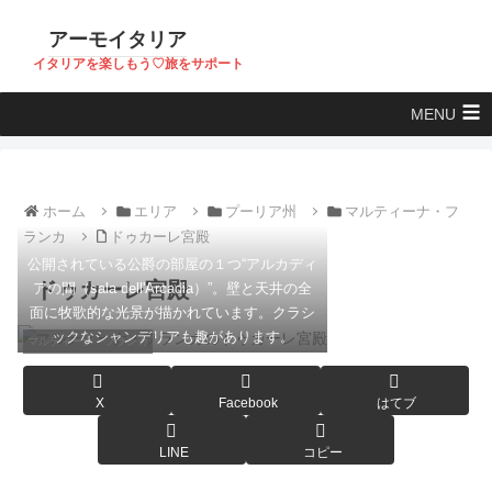
アーモイタリア
イタリアを楽しもう♡旅をサポート
MENU
ホーム
エリア
プーリア州
マルティーナ・フ
ランカ
ドゥカーレ宮殿
公開されている公爵の部屋の１つ“アルカディ
ドゥカーレ宮殿
アの間（sala dell'Arcadia）”。壁と天井の全
面に牧歌的な光景が描かれています。クラシ
ックなシャンデリアも趣があります。
マルティーナ・フランカ
X
Facebook
はてブ
LINE
コピー