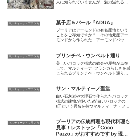
人に知られていませんが、魅力溢れる南
イタリアの都市です。白大理石の旧市街
は美しく、お土産屋さんやスーパーも豊
富で買い物にも便利です。地元の人と一
緒に市場を歩くのも楽しいです。人気に
菓子店＆バール『ADUA』
マルティーナ・フランカ
なる前にぜひ一度観光してみてください
プーリアはアーモンドの有名産地という
ことをご存知ですか？ その地元産アー
モンドから作られた、アーモンドパウダ
ーを使った伝統菓子が特に人気の、町の
お菓子専門店兼バールをご紹介いたしま
す。ご滞在中のおやつに・イタリア版朝
プリンチペ・ウンベルト通り
マルティーナ・フランカ
食に（イタリアでは朝食に甘いものを食
美しいバロック様式の教会や屋敷が点在
べる習慣があります）・崩れにくく、日
して、マルティーナ･フランカらしさを感
持ちもするのでお土産にもおすすめです
じられるプリンチペ・ウンベルト通り。
よ！おいしいお菓子とエスプレッソを頬
サン・ドメニコ教会や修道院なども町の
ばりながら、イタリア人の生活に欠かせ
見どころの1つです。イベント時には普段
ないバール・町の人々から愛されている
見ることのできないお屋敷も一般公開さ
サン・マルティーノ聖堂
バールの雰囲気もお楽しみ下さい。
マルティーナ・フランカ
れます
白い石灰岩や大理石で作られたバロック
様式の建物が多いため“白いバロックの
町”という異名を持つマルティーナ・フラ
ンカ。中でもサン・マルティーノ聖堂は
町を代表する美しい建物です。聖堂内外
に天使や聖人像、バロック様式の装飾が
プーリアの伝統料理も現代料理も
マルティーナ・フランカ
彫られています。ユネスコの平和文化メ
見事！レストラン「Coco
ッセンジャーのモニュメントにも認定さ
Pazzo」がおすすめです by 現地
れています