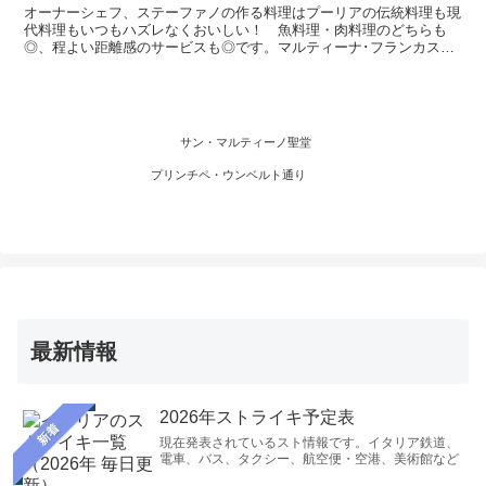
在住者
オーナーシェフ、ステーファノの作る料理はプーリアの伝統料理も現
代料理もいつもハズレなくおいしい！ 魚料理・肉料理のどちらも
◎、程よい距離感のサービスも◎です。マルティーナ･フランカスタ
イルの伝統的な建物にモダンな内装も良いです。旅先の食事の良い思
い出になりますよ。おすすめです。
サン・マルティーノ聖堂
プリンチペ・ウンベルト通り
最新情報
2026年ストライキ予定表
新着
現在発表されているスト情報です。イタリア鉄道、
電車、バス、タクシー、航空便・空港、美術館など