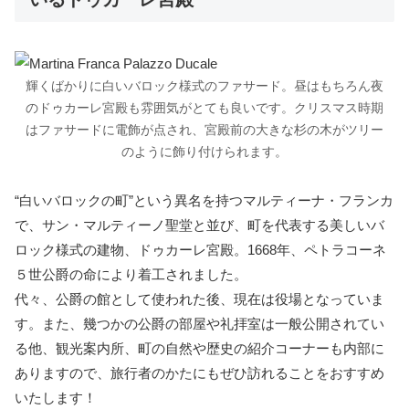
輝くばかりに白いバロック様式のファサード。昼はもちろん夜
のドゥカーレ宮殿も雰囲気がとても良いです。クリスマス時期
はファサードに電飾が点され、宮殿前の大きな杉の木がツリー
のように飾り付けられます。
“白いバロックの町”という異名を持つマルティーナ・フランカ
で、サン・マルティーノ聖堂と並び、町を代表する美しいバ
ロック様式の建物、ドゥカーレ宮殿。1668年、ペトラコーネ
５世公爵の命により着工されました。
代々、公爵の館として使われた後、現在は役場となっていま
す。また、幾つかの公爵の部屋や礼拝室は一般公開されてい
る他、観光案内所、町の自然や歴史の紹介コーナーも内部に
ありますので、旅行者のかたにもぜひ訪れることをおすすめ
いたします！