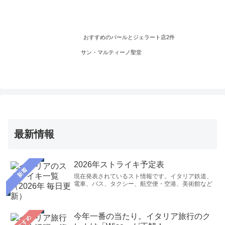
代々、公爵の館として使われた後、現在
は役場となっています。公爵の部屋や礼
拝室は一般公開されていて無料で入館で
きます
おすすめのバールとジェラート店2件
サン・マルティーノ聖堂
最新情報
2026年ストライキ予定表
新着
現在発表されているスト情報です。イタリア鉄道、
電車、バス、タクシー、航空便・空港、美術館など
今年一番の当たり。イタリア旅行のク
おすすめ