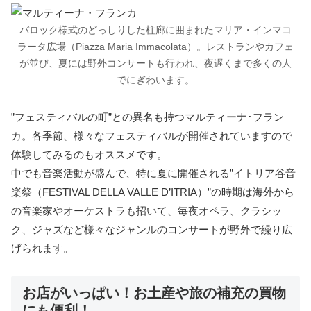
バロック様式のどっしりした柱廊に囲まれたマリア・インマコ
ラータ広場（Piazza Maria Immacolata）。レストランやカフェ
が並び、夏には野外コンサートも行われ、夜遅くまで多くの人
でにぎわいます。
”フェスティバルの町”との異名も持つマルティーナ･フラン
カ。各季節、様々なフェスティバルが開催されていますので
体験してみるのもオススメです。
中でも音楽活動が盛んで、特に夏に開催される”イトリア谷音
楽祭（FESTIVAL DELLA VALLE D’ITRIA）”の時期は海外から
の音楽家やオーケストラも招いて、毎夜オペラ、クラシッ
ク、ジャズなど様々なジャンルのコンサートが野外で繰り広
げられます。
お店がいっぱい！お土産や旅の補充の買物
にも便利！