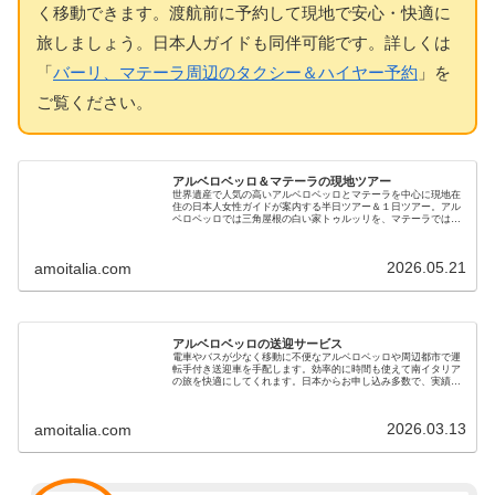
く移動できます。渡航前に予約して現地で安心・快適に
旅しましょう。日本人ガイドも同伴可能です。詳しくは
「
バーリ、マテーラ周辺のタクシー＆ハイヤー予約
」を
ご覧ください。
アルベロベッロ＆マテーラの現地ツアー
世界遺産で人気の高いアルベロベッロとマテーラを中心に現地在
住の日本人女性ガイドが案内する半日ツアー＆１日ツアー。アル
ベロベッロでは三角屋根の白い家トゥルッリを、マテーラでは洞
窟住居や岩窟教会を分かりやすい解説で観光。専用車ツアーで快
適です
2026.05.21
amoitalia.com
アルベロベッロの送迎サービス
電車やバスが少なく移動に不便なアルベロベッロや周辺都市で運
転手付き送迎車を手配します。効率的に時間も使えて南イタリア
の旅を快適にしてくれます。日本からお申し込み多数で、実績の
あるベテラン運転手さんをご紹介します。家族旅行、新婚旅行に
も最適です
2026.03.13
amoitalia.com