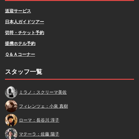
送迎サービス
日本人ガイドツアー
切符・チケット予約
提携ホテル予約
Ｑ＆Ａコーナー
スタッフ一覧
スクリーマ
ミラノ：スクリーマ美佐
小泉
フィレンツェ：小泉 真樹
長谷川
ローマ：長谷川 淳子
佐藤
マテーラ：佐藤 陽子