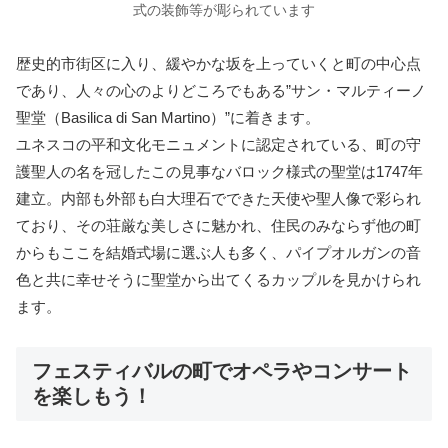
式の装飾等が彫られています
歴史的市街区に入り、緩やかな坂を上っていくと町の中心点
であり、人々の心のよりどころでもある”サン・マルティーノ
聖堂（Basilica di San Martino）”に着きます。
ユネスコの平和文化モニュメントに認定されている、町の守
護聖人の名を冠したこの見事なバロック様式の聖堂は1747年
建立。内部も外部も白大理石でできた天使や聖人像で彩られ
ており、その荘厳な美しさに魅かれ、住民のみならず他の町
からもここを結婚式場に選ぶ人も多く、パイプオルガンの音
色と共に幸せそうに聖堂から出てくるカップルを見かけられ
ます。
フェスティバルの町でオペラやコンサート
を楽しもう！