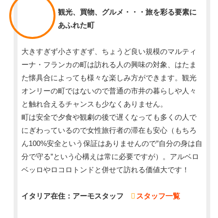
スタッフ
観光、買物、グルメ・・・旅を彩る要素に
あふれた町
大きすぎず小さすぎず、ちょうど良い規模のマルティ
ーナ・フランカの町は訪れる人の興味の対象、はたま
た懐具合によっても様々な楽しみ方ができます。観光
オンリーの町ではないので普通の市井の暮らしや人々
と触れ合えるチャンスも少なくありません。
町は安全で夕食や観劇の後で遅くなっても多くの人で
にぎわっているので女性旅行者の滞在も安心（もちろ
ん100%安全という保証はありませんので”自分の身は自
分で守る”という心構えは常に必要ですが）。アルベロ
ベッロやロコロトンドと併せて訪れる価値大です！
イタリア在住：アーモスタッフ
スタッフ一覧