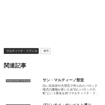
マルティーナ・フランカ
都市
関連記事
サン・マルティーノ聖堂
マルティーナ・フランカ
白い石灰岩や大理石で作られたバロック
様式の建物が多いため“白いバロックの
町”という異名を持つマルティーナ・フラ
ンカ。中でもサン・マルティーノ聖堂は
町を代表する美しい建物です。聖堂内外
に天使や聖人像、バロック様式の装飾が