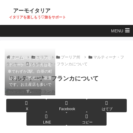
アーモイタリア
イタリアを楽しもう♡旅をサポート
MENU
ホーム
エリア
プーリア州
マルティーナ・フ
アルベロベッロからマル
ランカ
マルティーナ・フランカについて
ティーナ・フランカは電
車でわずか2駅。白亜の町
マルティーナ・フランカについて
は美しくて観光にも最適
です。お土産店も多いで
す。
マルティーナ・フランカ
X
Facebook
はてブ
LINE
コピー