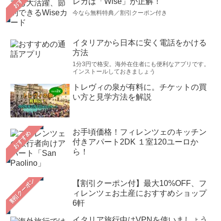
レカは「Wise」が正解！
今なら無料特典／割引クーポン付き
イタリアから日本に安く電話をかける
方法
1分3円で格安。海外在住者にも便利なアプリです。
インストールしておきましょう
トレヴィの泉が有料に。チケットの買
い方と見学方法を解説
お手頃価格！フィレンツェのキッチン
おすすめ
付きアパート2DK １室120ユーロか
ら！
【割引クーポン付】最大10%OFF、フ
ィレンツェお土産におすすめショップ
6軒
イタリア旅行中はVPNを使いましょう