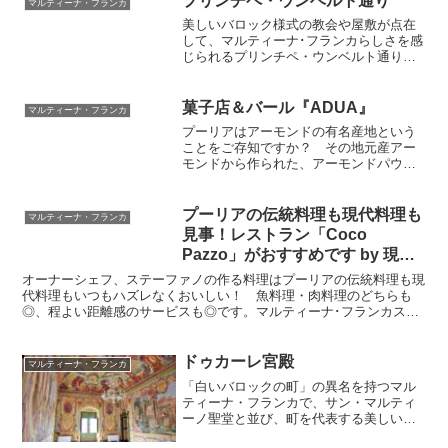
プリンチペ・ウンベルト通り
マルティーナ・フランカ
彫られています。ユネスコの平和文化メ
美しいバロック様式の教会や屋敷が点在
ッセンジャーのモニュメントにも認定さ
して、マルティーナ･フランカらしさを感
れています
じられるプリンチペ・ウンベルト通り。
サン・ドメニコ教会や修道院なども町の
見どころの1つです。イベント時には普段
見ることのできないお屋敷も一般公開さ
菓子店＆バール『ADUA』
マルティーナ・フランカ
れます
プーリアはアーモンドの有名産地という
ことをご存知ですか？ その地元産アー
モンドから作られた、アーモンドパウダ
ーを使った伝統菓子が特に人気の、町の
お菓子専門店兼バールをご紹介いたしま
す。ご滞在中のおやつに・イタリア版朝
プーリアの伝統料理も現代料理も
マルティーナ・フランカ
食に（イタリアでは朝食に甘いものを食
見事！レストラン「Coco
べる習慣があります）・崩れにくく、日
Pazzo」がおすすめです by 現地
持ちもするのでお土産にもおすすめです
在住者
よ！おいしいお菓子とエスプレッソを頬
オーナーシェフ、ステーファノの作る料理はプーリアの伝統料理も現
ばりながら、イタリア人の生活に欠かせ
代料理もいつもハズレなくおいしい！ 魚料理・肉料理のどちらも
ないバール・町の人々から愛されている
◎、程よい距離感のサービスも◎です。マルティーナ･フランカスタ
バールの雰囲気もお楽しみ下さい。
イルの伝統的な建物にモダンな内装も良いです。旅先の食事の良い思
い出になりますよ。おすすめです。
ドゥカーレ宮殿
マルティーナ・フランカ
「白いバロックの町」の異名を持つマル
ティーナ・フランカで、サン・マルティ
ーノ聖堂と並び、町を代表する美しいバ
ロック様式の建物、ドゥカーレ宮殿。