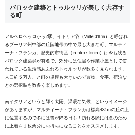
バロック建築とトゥルッリが美しく共存す
る町
アルベロベッロから2駅、イトリア谷（Valle d’Itria）と呼ばれ
るプーリア州中部の丘陵地帯の中で最も大きな町、マルティ
ーナ・フランカ。歴史的市街区（centro storico）は今も残る
バロック建築群が有名で、郊外には住居や作業小屋として使
われている生活感あふれるトゥルッリが数多く見られます。
人口約５万人、と町の規模も大きいので買物、食事、宿泊な
どの選択肢も数多く楽しめます。
南イタリアというと輝く太陽、温暖な気候、というイメージ
がありますが、マルティーナ・フランカは標高431mの丘の上
に位置するので冬には雪が降る日も！訪れる際には念のため
に上着を１枚余分にお持ちになることをオススメします。