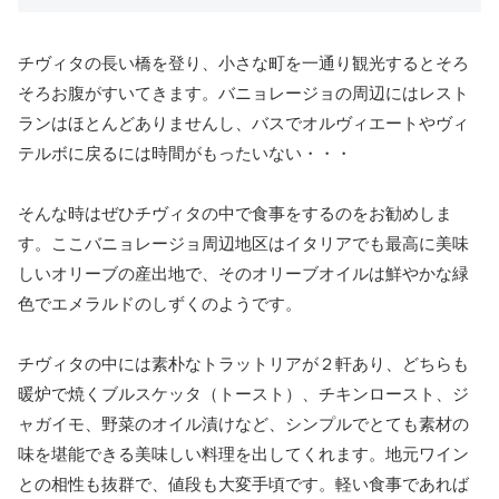
チヴィタの長い橋を登り、小さな町を一通り観光するとそろ
そろお腹がすいてきます。バニョレージョの周辺にはレスト
ランはほとんどありませんし、バスでオルヴィエートやヴィ
テルボに戻るには時間がもったいない・・・
そんな時はぜひチヴィタの中で食事をするのをお勧めしま
す。ここバニョレージョ周辺地区はイタリアでも最高に美味
しいオリーブの産出地で、そのオリーブオイルは鮮やかな緑
色でエメラルドのしずくのようです。
チヴィタの中には素朴なトラットリアが２軒あり、どちらも
暖炉で焼くブルスケッタ（トースト）、チキンロースト、ジ
ャガイモ、野菜のオイル漬けなど、シンプルでとても素材の
味を堪能できる美味しい料理を出してくれます。地元ワイン
との相性も抜群で、値段も大変手頃です。軽い食事であれば