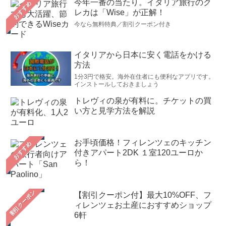
今年一番の当たり。イタリア旅行のク
おすすめ
レカは「Wise」が正解！
今なら無料特典／割引クーポン付き
イタリアから日本に安く電話をかける
方法
1分3円で格安。海外在住者にも便利なアプリです。
インストールしておきましょう
トレヴィの泉が有料に。チケットの買
い方と見学方法を解説
お手頃価格！フィレンツェのキッチン
おすすめ
付きアパート2DK １室120ユーロか
ら！
【割引クーポン付】最大10%OFF、フ
ィレンツェお土産におすすめショップ
6軒