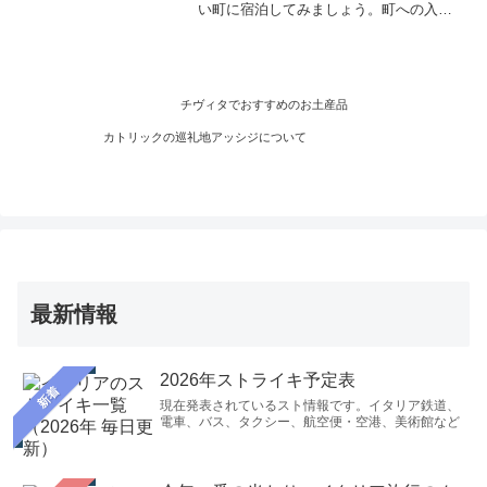
い町に宿泊してみましょう。町への入口
は橋一本のみ。チヴィタ村の中のホテル
と、手前の便利なホテル両方のお勧めを
紹介します。現地ならではのアドバイス
もあります。
チヴィタでおすすめのお土産品
カトリックの巡礼地アッシジについて
最新情報
2026年ストライキ予定表
新着
現在発表されているスト情報です。イタリア鉄道、
電車、バス、タクシー、航空便・空港、美術館など