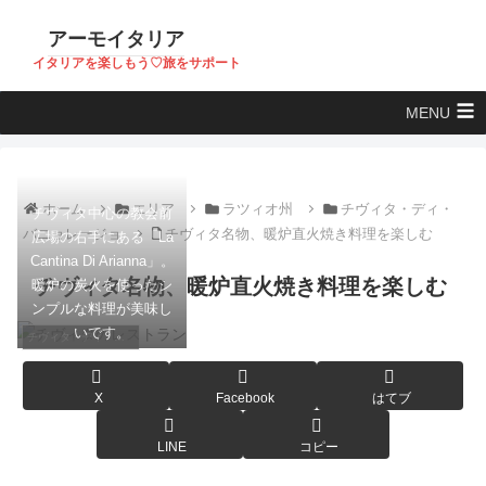
アーモイタリア
イタリアを楽しもう♡旅をサポート
MENU
ホーム
エリア
ラツィオ州
チヴィタ・ディ・
チヴィタ中心の教会前
バニョレージョ
チヴィタ名物、暖炉直火焼き料理を楽しむ
広場の右手にある「La
Cantina Di Arianna」。
チヴィタ名物、暖炉直火焼き料理を楽しむ
暖炉の炭火を使ったシ
ンプルな料理が美味し
いです。
チヴィタ・ディ・バニョレージョ
X
Facebook
はてブ
LINE
コピー