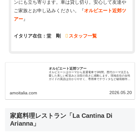
ンにも立ち寄ります。車は貸し切り。安心して友達や
ご家族とお申し込みください。『
オルビエート近郊ツ
アー
』
イタリア在住：堂 剛
スタッフ一覧
オルビエート近郊ツアー
オルビエートはローマから直通電車で1時間。歴代ローマ法王も
愛した美しい町並みと治安の良さに感動します。現地在住の女性
ガイドの英語は分かりやすく、専用車でチヴィタなど秘境都市も
巡るオプショナル・ツアーです。絶景と美味しいランチも好評で
す
2026.05.20
amoitalia.com
家庭料理レストラン「La Cantina Di
Arianna」