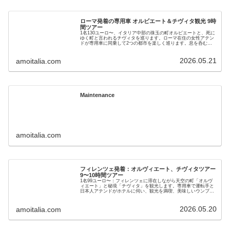
ローマ発着の専用車 オルビエート＆チヴィタ観光 9時
間ツアー
1名130ユーロ〜、イタリア中部の珠玉の町オルビエートと、死に
ゆく町と言われるチヴィタを巡ります。ローマ在住の女性アテン
ドが専用車に同乗して2つの都市を楽しく巡ります。息を呑む絶
景、教皇が愛した中世の町並みを存分に楽しんでいただきます。
ランチタイムには山岳地方の美味しい伝統料理も堪能してくださ
い。ホテル発着なのでイタリア初心者も安心。
2026.05.21
amoitalia.com
Maintenance
amoitalia.com
フィレンツェ発着：オルヴィエート、チヴィタツアー
9〜10時間ツアー
1名99ユーロ〜：フィレンツェに滞在しながら天空の町「オルヴ
ィエート」と秘境「チヴィタ」を観光します。専用車で運転手と
日本人アテンドがホテルに伺い、観光を満喫、美味しいウンブリ
ア料理も楽しめる一番人気のツアーです。車でしか行けないパノ
ラマ展望台などにも立ち寄ります。
2026.05.20
amoitalia.com