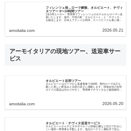
フィレンツェ発→ローマ解散、オルビエート、チヴィ
タツアー 9〜10時間ツアー
1名148ユーロ〜：専用車でフィレンツェのホテルからローマへ送
迎いたします。途中、中世の町「オルビエート」と「チヴィタ」
を観光します。日本人アテンドが同伴、スーツケースも車に積ん
で観光できるので安心。大きなスーツケースを持って電車移動の
必要なし。とても快適で時短、料金もお得です！
2026.05.21
amoitalia.com
アーモイタリアの現地ツアー、送迎車サー
ビス
オルビエート近郊ツアー
オルビエートはローマから直通電車で1時間。歴代ローマ法王も
愛した美しい町並みと治安の良さに感動します。現地在住の女性
ガイドの英語は分かりやすく、専用車でチヴィタなど秘境都市も
巡るオプショナル・ツアーです。絶景と美味しいランチも好評で
す
2026.05.20
amoitalia.com
オルビエート・チヴィタ送迎サービス
オルビエートからチビタやボマルツォ怪物公園など自力で行きに
くい場所へ専用車を手配します。地元のベテラン運転手で安心、