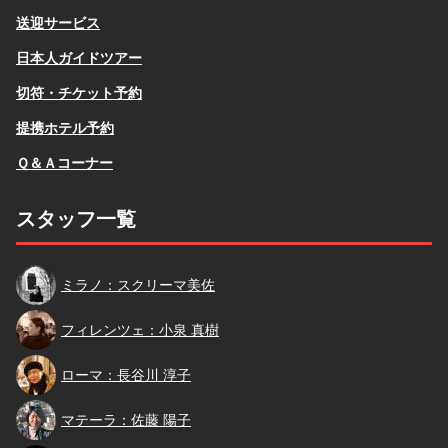
送迎サービス
日本人ガイドツアー
切符・チケット予約
提携ホテル予約
Ｑ＆Ａコーナー
スタッフ一覧
スクリーマ
ミラノ：スクリーマ美佐
小泉
フィレンツェ：小泉 真樹
長谷川
ローマ：長谷川 淳子
佐藤
マテーラ：佐藤 陽子