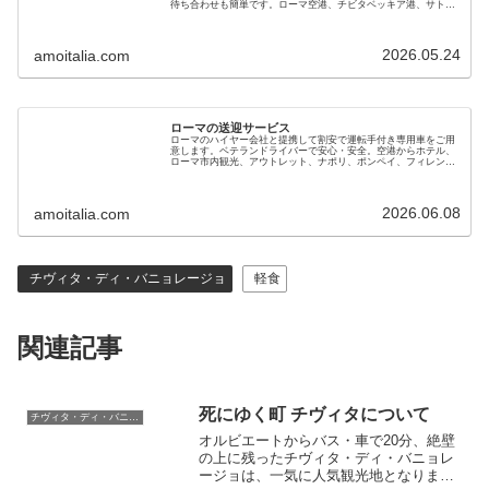
待ち合わせも簡単です。ローマ空港、チビタベッキア港、サトゥ
ルニア温泉の送迎も可。チャイルドシートあり、スーツケースも
搭載できます
2026.05.24
amoitalia.com
ローマの送迎サービス
ローマのハイヤー会社と提携して割安で運転手付き専用車をご用
意します。ベテランドライバーで安心・安全。空港からホテル、
ローマ市内観光、アウトレット、ナポリ、ポンペイ、フィレンツ
ェ、ベニスへの移動にもご利用ください。電車とタクシーの併用
よりお得です
2026.06.08
amoitalia.com
チヴィタ・ディ・バニョレージョ
軽食
関連記事
死にゆく町 チヴィタについて
チヴィタ・ディ・バニョレージョ
オルビエートからバス・車で20分、絶壁
の上に残ったチヴィタ・ディ・バニョレ
ージョは、一気に人気観光地となりまし