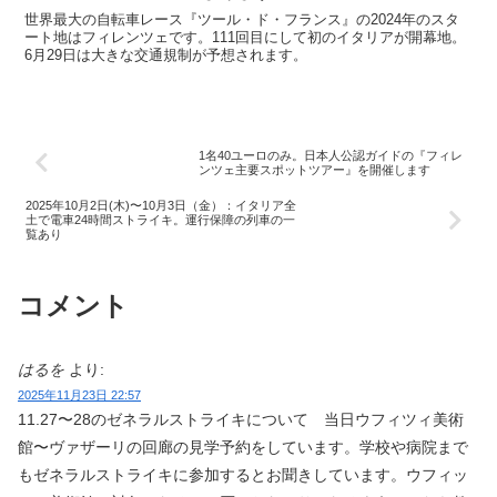
世界最大の自転車レース『ツール・ド・フランス』の2024年のスタ
ート地はフィレンツェです。111回目にして初のイタリアが開幕地。
6月29日は大きな交通規制が予想されます。
1名40ユーロのみ。日本人公認ガイドの『フィレ
ンツェ主要スポットツアー』を開催します
2025年10月2日(木)〜10月3日（金）：イタリア全
土で電車24時間ストライキ。運行保障の列車の一
覧あり
コメント
はるを
より:
2025年11月23日 22:57
11.27〜28のゼネラルストライキについて 当日ウフィツィ美術
館〜ヴァザーリの回廊の見学予約をしています。学校や病院まで
もゼネラルストライキに参加するとお聞きしています。ウフィッ