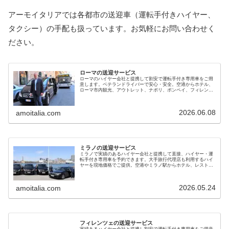
アーモイタリアでは各都市の送迎車（運転手付きハイヤー、
タクシー）の手配も扱っています。お気軽にお問い合わせく
ださい。
ローマの送迎サービス
ローマのハイヤー会社と提携して割安で運転手付き専用車をご用
意します。ベテランドライバーで安心・安全。空港からホテル、
ローマ市内観光、アウトレット、ナポリ、ポンペイ、フィレンツ
ェ、ベニスへの移動にもご利用ください。電車とタクシーの併用
よりお得です
2026.06.08
amoitalia.com
ミラノの送迎サービス
ミラノで実績のあるハイヤー会社と提携して直接、ハイヤー・運
転手付き専用車を予約できます。大手旅行代理店も利用するハイ
ヤーを現地価格でご提供。空港やミラノ駅からホテル、レストラ
ン、サッカー競技場、オペラ劇場、ベニスやフィレンツェへも利
用できます
2026.05.24
amoitalia.com
フィレンツェの送迎サービス
実績あるハイヤー会社と提携し割安で運転手付き専用車をご用意