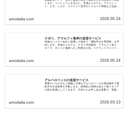
します。フィレンツェを中心に、空港からホテル、アウトレッ
ト、ピサ、シエナ、ワイナリー見学のトスカーナ周遊など自由に
行き先を選べます。ベニス、ミラノ、ローマなど長距離移動も可
能です
2026.05.24
amoitalia.com
ナポリ、アマルフィ海岸の送迎サービス
現地のハイヤー会社と提携して格安で「運転手付き専用車」を予
約します。空港からホテル、ナポリ市内観光、アマルフィ巡り、
ローマ、ポンペイ遺跡へのご利用が人気。ベテランドライバーで
安心です。新婚旅行、初めてのイタリア、家族やご年配の旅行に
も最適です
2026.05.24
amoitalia.com
アルベロベッロの送迎サービス
電車やバスが少なく移動に不便なアルベロベッロや周辺都市で運
転手付き送迎車を手配します。効率的に時間も使えて南イタリア
の旅を快適にしてくれます。日本からお申し込み多数で、実績の
あるベテラン運転手さんをご紹介します。家族旅行、新婚旅行に
も最適です
2026.03.13
amoitalia.com