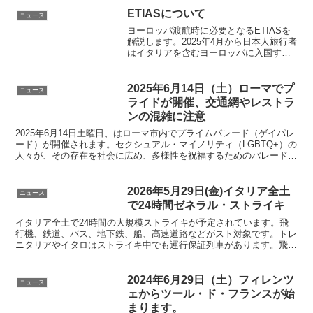
ETIASについて
ニュース
ヨーロッパ渡航時に必要となるETIASを
解説します。2025年4月から日本人旅行者
はイタリアを含むヨーロッパに入国する
際、犯罪防止目的のETIASに事前登録が
必要です。短期の観光旅行者も必須。必
ず日本でオンライン手続きをしましょ
2025年6月14日（土）ローマでプ
ニュース
う。登録方法、料金、有効期限などを詳
ライドが開催、交通網やレストラ
しく説明します。
ンの混雑に注意
2025年6月14日土曜日、はローマ市内でプライムパレード（ゲイパレ
ード）が開催されます。セクシュアル・マイノリティ（LGBTQ+）の
人々が、その存在を社会に広め、多様性を祝福するためのパレードで
す。フロート（山車）、DJ、ダンサーなど盛大なパレードが、
LGBTQ+の権利回復を求め、偏見や差別をなくすため、また、セクシ
ュアリティやジェンダーの多様性を祝います。
2026年5月29日(金)イタリア全土
ニュース
で24時間ゼネラル・ストライキ
イタリア全土で24時間の大規模ストライキが予定されています。飛
行機、鉄道、バス、地下鉄、船、高速道路などがスト対象です。トレ
ニタリアやイタロはストライキ中でも運行保証列車があります。飛行
機も保証便があります。しっかりと事前確認と対策をしておきましょ
う。返金手続きも可
2024年6月29日（土）フィレンツ
ニュース
ェからツール・ド・フランスが始
まります。