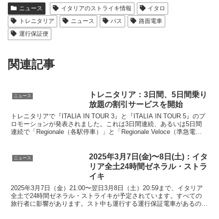
ニュース
イタリアのストライキ情報
イタロ
トレニタリア
ニュース
バス
路面電車
運行保証便
関連記事
トレニタリア：3日間、5日間乗り
ニュース
放題の割引サービスを開始
トレニタリアで『ITALIA IN TOUR 3』と『ITALIA IN TOUR 5』のプ
ロモーションが発表されました。これは3日間連続、あるいは5日間
連続で「Regionale（各駅停車）」と「Regionale Veloce（準急電
車）」の2等席が乗り放題になる割引サービスです。
2025年3月7日(金)〜8日(土)：イタ
ニュース
リア全土24時間ゼネラル・ストラ
イキ
2025年3月7日（金）21:00〜翌日3月8日（土）20:59まで、イタリア
全土で24時間ゼネラル・ストライキが予定されています。すべての
旅行者に影響があります。スト中も運行する運行保証電車があるので
リストで事前確認しましょう。