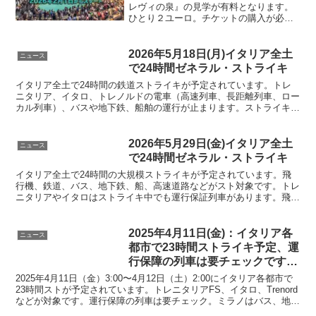
レヴィの泉』の見学が有料となります。
ひとり２ユーロ。チケットの購入が必要
で、列に並んで順番に入場します。対象
は６歳以上の旅行者全員。有料時間は9時
から22時なので、その時間を避けて見学
2026年5月18日(月)イタリア全土
ニュース
するのも良いでしょう。
で24時間ゼネラル・ストライキ
イタリア全土で24時間の鉄道ストライキが予定されています。トレ
ニタリア、イタロ、トレノルドの電車（高速列車、長距離列車、ロー
カル列車）、バスや地下鉄、船舶の運行が止まります。ストライキ中
の運行保障列車の一覧表も事前確認しましょう
2026年5月29日(金)イタリア全土
ニュース
で24時間ゼネラル・ストライキ
イタリア全土で24時間の大規模ストライキが予定されています。飛
行機、鉄道、バス、地下鉄、船、高速道路などがスト対象です。トレ
ニタリアやイタロはストライキ中でも運行保証列車があります。飛行
機も保証便があります。しっかりと事前確認と対策をしておきましょ
う。返金手続きも可
2025年4月11日(金)：イタリア各
ニュース
都市で23時間ストライキ予定、運
行保障の列車は要チェックです→
直前にストが回避されたようです
2025年4月11日（金）3:00〜4月12日（土）2:00にイタリア各都市で
23時間ストが予定されています。トレニタリアFS、イタロ、Trenord
などが対象です。運行保障の列車は要チェック。ミラノはバス、地下
鉄、トラムにも影響がでるかも