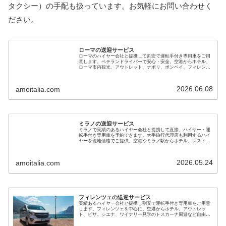
タクシー）の手配も扱っています。お気軽にお問い合わせく
ださい。
ローマの送迎サービス
ローマのハイヤー会社と提携して割安で運転手付き専用車をご用
意します。ベテランドライバーで安心・安全。空港からホテル、
ローマ市内観光、アウトレット、ナポリ、ポンペイ、フィレンツ
ェ、ベニスへの移動にもご利用ください。電車とタクシーの併用
よりお得です
2026.06.08
amoitalia.com
ミラノの送迎サービス
ミラノで実績のあるハイヤー会社と提携して直接、ハイヤー・運
転手付き専用車を予約できます。大手旅行代理店も利用するハイ
ヤーを現地価格でご提供。空港やミラノ駅からホテル、レストラ
ン、サッカー競技場、オペラ劇場、ベニスやフィレンツェへも利
用できます
2026.05.24
amoitalia.com
フィレンツェの送迎サービス
実績あるハイヤー会社と提携し割安で運転手付き専用車をご用意
します。フィレンツェを中心に、空港からホテル、アウトレッ
ト、ピサ、シエナ、ワイナリー見学のトスカーナ周遊など自由に
行き先を選べます。ベニス、ミラノ、ローマなど長距離移動も可
能です