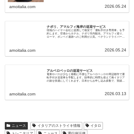
2026.05.24
amoitalia.com
ナポリ、アマルフィ海岸の送迎サービス
現地のハイヤー会社と提携して格安で「運転手付き専用車」を予
約します。空港からホテル、ナポリ市内観光、アマルフィ巡り、
ローマ、ポンペイ遺跡へのご利用が人気。ベテランドライバーで
安心です。新婚旅行、初めてのイタリア、家族やご年配の旅行に
も最適です
2026.05.24
amoitalia.com
アルベロベッロの送迎サービス
電車やバスが少なく移動に不便なアルベロベッロや周辺都市で運
転手付き送迎車を手配します。効率的に時間も使えて南イタリア
の旅を快適にしてくれます。日本からお申し込み多数で、実績の
あるベテラン運転手さんをご紹介します。家族旅行、新婚旅行に
も最適です
2026.03.13
amoitalia.com
ニュース
イタリアのストライキ情報
イタロ
トレニタリア
ニュース
運行保証便