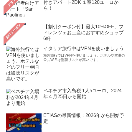
おすすめ
付きアパート2DK １室120ユーロか
ら！
【割引クーポン付】最大10%OFF、フ
ィレンツェお土産におすすめショップ
6軒
イタリア旅行中はVPNを使いましょう
海外旅行ではVPNを使いましょう。ホテルや空港の
公共WiFiは盗聴リスクが高いです。
ベネチア市入島税 1人5ユーロ、2024
年４月25日から開始
ETIASの最新情報：2026年から開始予
定