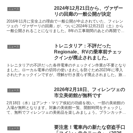
が発表されました。新型パスポートにな
り、発給に時間がかかるようになりまし
2024年12月21日から、ヴァザー
ニュース
た。海外旅行ではパスポートの盗難・紛
リの回廊の一般公開が決定
失には今まで以上に注意しましょう。
2016年11月に安全上の理由で一般公開が中止されていた、フィレン
ツェの「ヴァザーリの回廊」が、ついに2024年12月21日（土）から
一般公開されることになりました。8年の工事期間のあとの再開で
す。この機会にぜひ見学してみましょう。
トレニタリア：不評だった
ニュース
Regionale、RVの乗車前チェッ
クインが廃止されました。
トレニタリアの不評だった各停電車のチェックイン作業が不要となり
ました。ローカル電車の切符の使いまわしを防ぐため2023年に導入
されたチェックインですが、理解が行き渡らず廃止されました。旅行
者の電車乗車時の手間が省けてとても楽になりました。
2026年2月18日、フィレンツェの
ニュース
市立美術館が無料です
2月18日（水）はアンナ・マリア侯妃の功績を祝い、一部の美術館の
入場が無料となります。対象の美術館一覧、開館時間をチェックし
て、無料でフィレンツェの美術品を楽しみましょう。ブランカッチ礼
拝堂、ヴェッキオ宮殿、アルノルフォの塔など人気スポットも無料で
す
要注意！電車内の新たな窃盗手口
ニュース