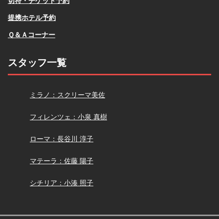
切符・チケット予約
提携ホテル予約
Ｑ＆Ａコーナー
スタッフ一覧
スクリーマ
ミラノ：スクリーマ美佐
小泉
フィレンツェ：小泉 真樹
長谷川
ローマ：長谷川 淳子
佐藤
マテーラ：佐藤 陽子
小湊
シチリア：小湊 照子