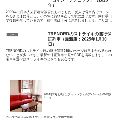
「コイン・テクニック」（2026
年）
2025年に日本人旅行者が被害にあいました。犯人は電車内でコイン
をわざと床に落とし、その隙に荷物を盗って駅に逃げます。同じ手口
で複数発生しているので、旅行者は十分に注意しましょう。スリ対
策、被害後の手続きなども詳しく解説します。電車内で安心は禁物で
す。
TRENORDのストライキの運行保
ニュース
証列車（最新版：2025年1月30
日）
TRENORDのストライキ時の運行保証列車のページは日本から見られ
ないことが多いです。最新の保証列車一覧のPDFを掲載します。この
電車を選べばストライキのときでも安心です。
2024年7月と8月はフィレンツェのアパートが60%割
引です
ローマの穴場美術館！マッシモ宮（ローマ国立博物