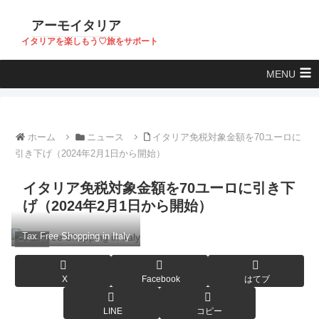
アーモイタリア
イタリアを楽しもう♡旅をサポート
MENU
ホーム
ニュース
イタリア免税対象金額を70ユーロに
引き下げ（2024年2月1日から開始）
イタリア免税対象金額を70ユーロに引き下
げ（2024年2月1日から開始）
Tax Free Shopping in Italy
ニュース
X
Facebook
はてブ
LINE
コピー