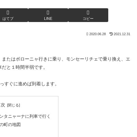
はてブ
LINE
コピー
2020.06.28
2021.12.31
、またはボローニャ行きに乗り、モンセーリチェで乗り換え、エ
車だと１時間半弱です。
まっすぐに進めば到着します。
目次
ンタニャーナに列車で行く
の町の地図