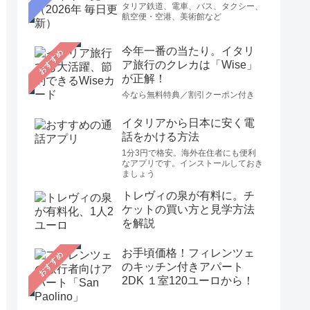
タリア鉄道、電車、バス、タクシー、
航空便・空港、美術館など
今年一番の当たり。イタリ
おすすめ
ア旅行のクレカは「Wise」
が正解！
今なら無料特典／割引クーポン付き
イタリアから日本に安く電
話をかける方法
1分3円で格安。海外在住者にも便利
なアプリです。インストールしておき
ましょう
トレヴィの泉が有料に。チ
ケットの買い方と見学方法
を解説
お手頃価格！フィレンツェ
おすすめ
のキッチン付きアパート
2DK １室120ユーロから！