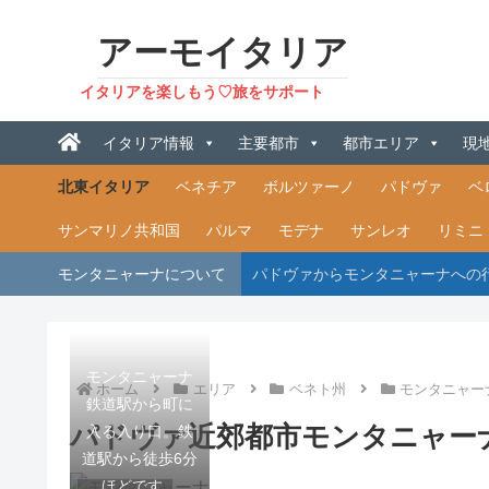
アーモイタリア
イタリアを楽しもう♡旅をサポート
イタリア情報
主要都市
都市エリア
現
北東イタリア
ベネチア
ボルツァーノ
パドヴァ
ベ
サンマリノ共和国
パルマ
モデナ
サンレオ
リミニ
モンタニャーナについて
パドヴァからモンタニャーナへの
モンタニャーナ
ホーム
エリア
ベネト州
モンタニャー
鉄道駅から町に
パドヴァ近郊都市モンタニャー
入る入り口。鉄
道駅から徒歩6分
ほどです。