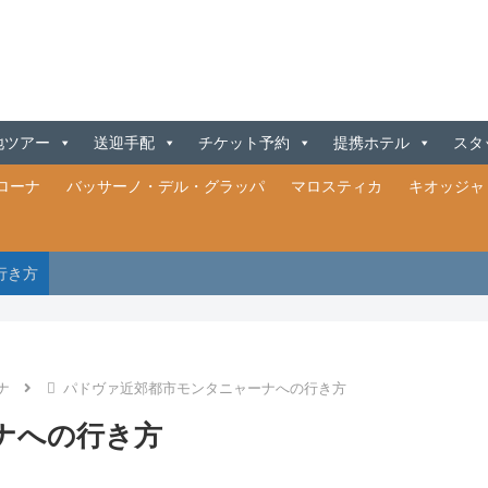
地ツアー
送迎手配
チケット予約
提携ホテル
スタ
ローナ
バッサーノ・デル・グラッパ
マロスティカ
キオッジャ
行き方
ナ
パドヴァ近郊都市モンタニャーナへの行き方
ナへの行き方