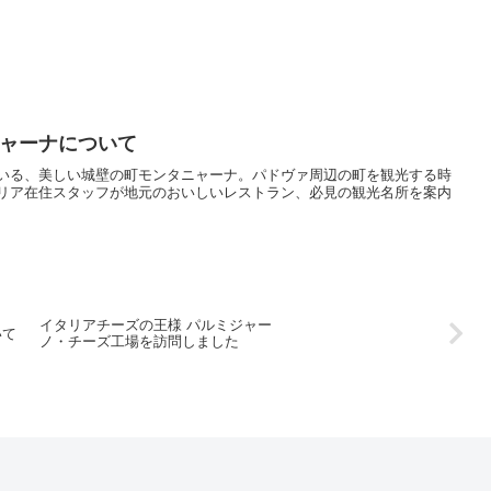
ャーナについて
いる、美しい城壁の町モンタニャーナ。パドヴァ周辺の町を観光する時
リア在住スタッフが地元のおいしいレストラン、必見の観光名所を案内
イタリアチーズの王様 パルミジャー
いて
ノ・チーズ工場を訪問しました