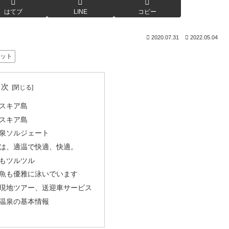
はてブ
LINE
コピー
2020.07.31
2022.05.04
ポット
目次
スキア島
スキア島
泉ソルジェート
は、適温で快適、快適。
もツルツル
魚も優雅に泳いでいます
現地ツアー、送迎車サービス
温泉の基本情報