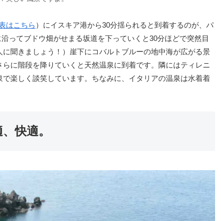
表はこちら
）にイスキア港から30分揺られると到着するのが、パ
に沿ってブドウ畑がせまる坂道を下っていくと30分ほどで突然目
人に聞きましょう！）崖下にコバルトブルーの地中海が広がる景
さらに階段を降りていくと天然温泉に到着です。隣にはティレニ
泉で楽しく談笑しています。ちなみに、イタリアの温泉は水着着
適、快適。