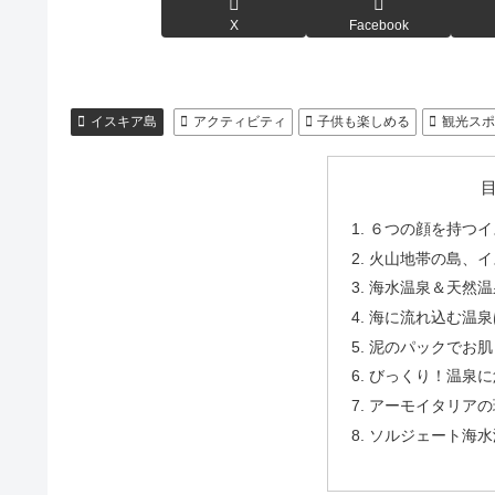
X
Facebook
イスキア島
アクティビティ
子供も楽しめる
観光ス
６つの顔を持つイ
火山地帯の島、イ
海水温泉＆天然温
海に流れ込む温泉
泥のパックでお肌
びっくり！温泉に
アーモイタリアの
ソルジェート海水