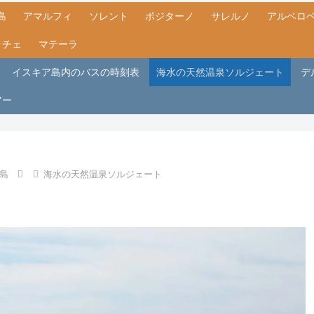
島
アマルフィ
ソレント
ポジターノ
サレルノ
アルベロ
ッチェ
マテーラ
イスキア島内のバスの時刻表
海水の天然温泉ソルジェート
デ
アー
島
海水の天然温泉ソルジェート