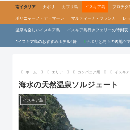
南イタリア
ナポリ
カプリ島
イスキア島
プロチダ
ポリニャーノ・ア・マーレ
マルティーナ・フランカ
レ
温泉も楽しいイスキア島
イスキア島行きフェリーの時刻表
イスキア島のおすすめホテル4軒
ナポリと島々の現地ツ
ホーム
エリア
カンパニア州
イスキア
海水の天然温泉ソルジェート
イスキア島