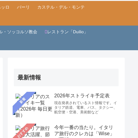
ベッロ
バーリ
カステル・デル・モンテ
ル・ソッコルソ教会
レストラン「Duilio」
最新情報
2026年ストライキ予定表
新着
現在発表されているスト情報です。イ
タリア鉄道、電車、バス、タクシー、
航空便・空港、美術館など
今年一番の当たり。イタリ
おすすめ
ア旅行のクレカは「Wise」