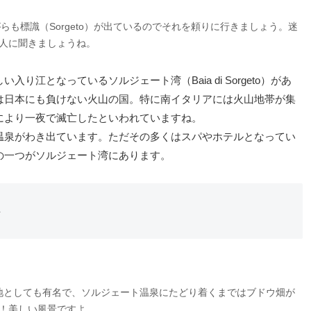
も標識（Sorgeto）が出ているのでそれを頼りに行きましょう。迷
人に聞きましょうね。
江となっているソルジェート湾（Baia di Sorgeto）があ
は日本にも負けない火山の国。特に南イタリアには火山地帯が集
により一夜で滅亡したといわれていますね。
温泉がわき出ています。ただその多くはスパやホテルとなってい
の一つがソルジェート湾にあります。
ト
地としても有名で、ソルジェート温泉にたどり着くまではブドウ畑が
！美しい風景ですよ。